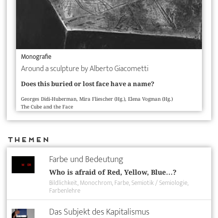
Monografie
Around a sculpture by Alberto Giacometti
Does this buried or lost face have a name?
Georges Didi-Huberman, Mira Fliescher (Hg.), Elena Vogman (Hg.)
The Cube and the Face
Themen
Farbe und Bedeutung
Who is afraid of Red, Yellow, Blue…?
Bildlichkeit
Monochrom
Farbe
Semiotik / Semiologie
Farbenlehre
Das Subjekt des Kapitalismus