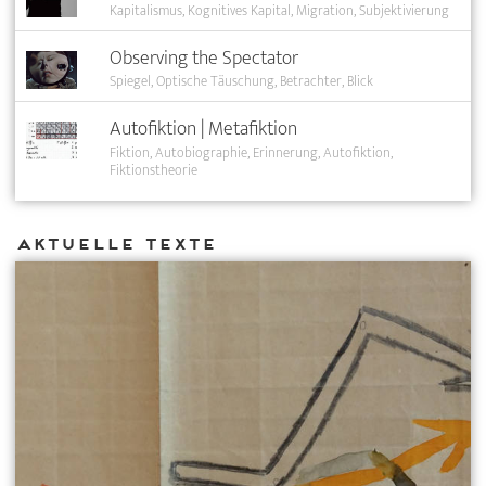
Kapitalismus
Kognitives Kapital
Migration
Subjektivierung
Observing the Spectator
Spiegel
Optische Täuschung
Betrachter
Blick
Autofiktion | Metafiktion
Fiktion
Autobiographie
Erinnerung
Autofiktion
Fiktionstheorie
Aktuelle Texte