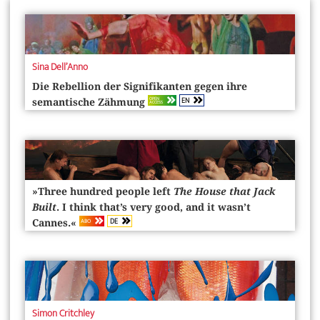
Sina Dell’Anno
Die Rebellion der Signifikanten gegen ihre
EN
OPEN
semantische Zähmung
ACCESS
»Three hundred people left
The House that Jack
Built
. I think that’s very good, and it wasn’t
DE
ABO
Cannes.«
Simon Critchley