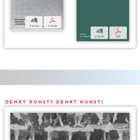
b
p
€ 30,00
€ 30,00
b
p
€ 45,00
OA
DENKT KUNST? DENKT KUNST!