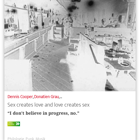
Dennis Cooper
,
Donatien Grau
, ...
Sex creates love and love creates sex
“I don’t believe in progress, no.”
OPEN
ACCESS
Philologie
Punk
Musik