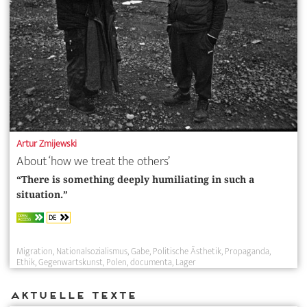
Artur Zmijewski
About ‘how we treat the others’
“There is something deeply humiliating in such a
situation.”
DE
OPEN
ACCESS
Migration
Nationalsozialismus
Gabe
Politische Ästhetik
Propaganda
Ethik
Gegenwartskunst
Polen
documenta
Lager
Aktuelle Texte