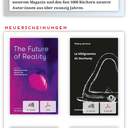
unserem Magazin und den fast 1000 Büchern unserer
Autor:innen aus über zwanzig Jahren.
Neuerscheinungen
b
p
b
p
€ 18,00
OA
€ 30,00
€ 40,00