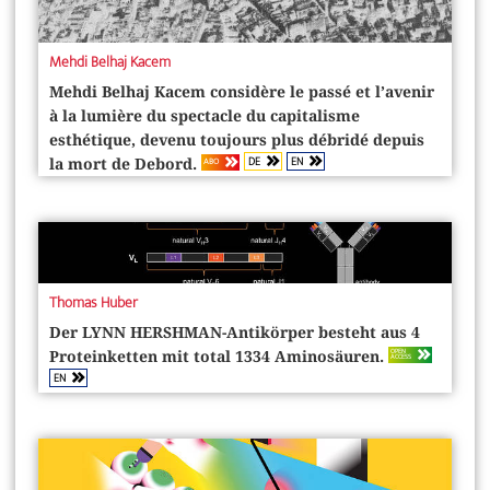
Mehdi Belhaj Kacem
Mehdi Belhaj Kacem considère le passé et l’avenir
à la lumière du spectacle du capitalisme
esthétique, devenu toujours plus débridé depuis
DE
EN
ABO
la mort de Debord.
Thomas Huber
Der LYNN HERSHMAN-Antikörper besteht aus 4
OPEN
Proteinketten mit total 1334 Aminosäuren.
ACCESS
EN