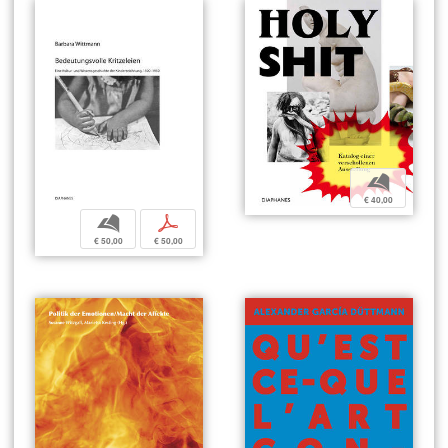
b
€ 40,00
b
p
€ 50,00
€ 50,00