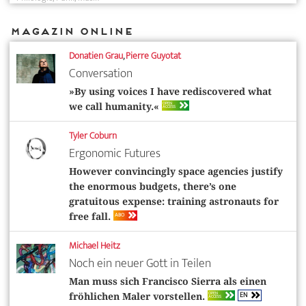
Magazin Online
Donatien Grau
,
Pierre Guyotat
Conversation
»By using voices I have rediscovered what
OPEN
we call humanity.«
ACCESS
Tyler Coburn
Ergonomic Futures
However convincingly space agencies justify
the enormous budgets, there’s one
gratuitous expense: training astronauts for
ABO
free fall.
Michael Heitz
Noch ein neuer Gott in Teilen
Man muss sich Francisco Sierra als einen
EN
OPEN
fröhlichen Maler vorstellen.
ACCESS