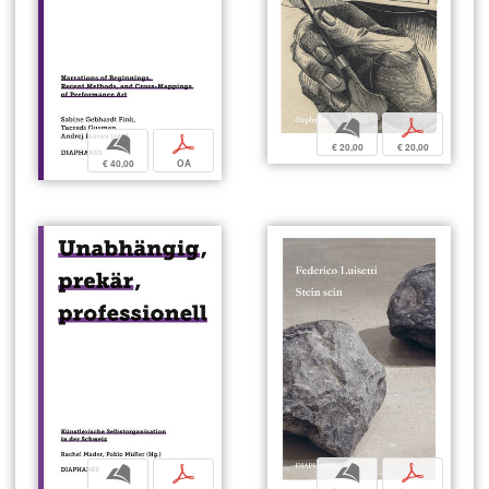
b
p
b
p
€ 20,00
€ 20,00
€ 40,00
OA
b
p
b
p