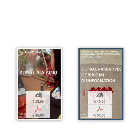
b
b
€ 40,00
€ 25,00
p
p
€ 50,00
€ 25,00