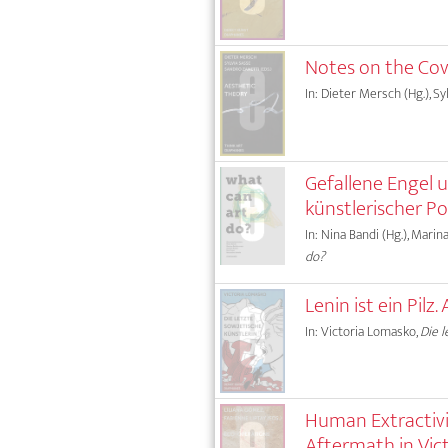
Notes on the Cove
In: Dieter Mersch (Hg.), Sy
Gefallene Engel 
künstlerischer P
In: Nina Bandi (Hg.), Marin
do?
Lenin ist ein Pil
In: Victoria Lomasko,
Die 
Human Extractivi
Aftermath in Vic