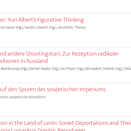
r: Yuri Albert’s Figurative Thinking
lvia Sasse (Hg.), Sandro Zanetti (Hg.),
Aesthetic Theory
und andere Shootingstars. Zur Rezeption radikaler
ositionen in Russland
a Belobrovaja (Hg.), Rachel Mader (Hg.), Siri Peyer (Hg.), Bernadett Settele (Hg.),
What
z. Auf den Spuren des sowjetischen Imperiums
letzte sowjetische Künstlerin
sm in the Land of Lenin: Soviet Deportations and Thei
toria Lomasko's Graphic Reportages