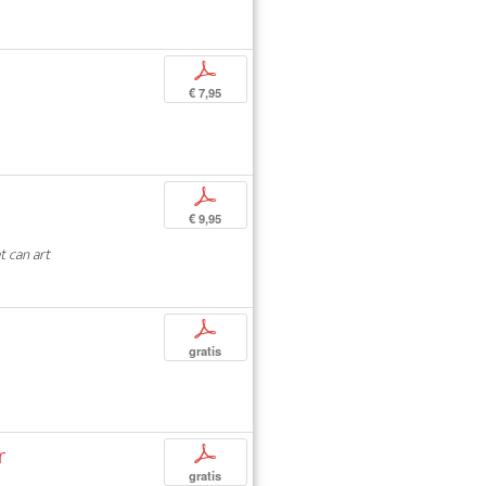
p
€ 7,95
p
€ 9,95
 can art
p
gratis
r
p
gratis