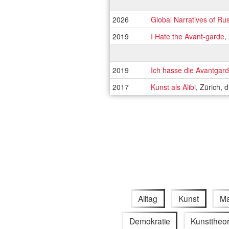
2026
Global Narratives of Ru
2019
I Hate the Avant-garde
,
2019
Ich hasse die Avantgar
2017
Kunst als Alibi
, Zürich, 
Alltag
Kunst
Ma
Demokratie
Kunsttheor