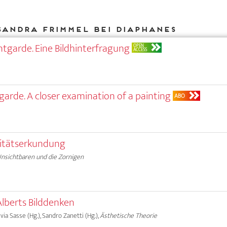
Sandra Frimmel bei DIAPHANES
ntgarde. Eine Bildhinterfragung
OPEN
ACCESS
garde. A closer examination of a painting
ABO
litätserkundung
Unsichtbaren und die Zornigen
Alberts Bilddenken
lvia Sasse (Hg.), Sandro Zanetti (Hg.),
Ästhetische Theorie