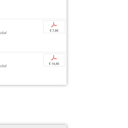
p
€ 7,95
obal
p
€ 14,95
obal