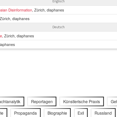
Englisch
ssian Disinformation
, Zürich, diaphanes
 Zürich, diaphanes
Deutsch
de
, Zürich, diaphanes
diaphanes
chtanalytik
Reportagen
Künstlerische Praxis
Ge
ie
Propaganda
Biographie
Exil
Russland