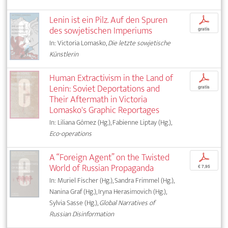
Lenin ist ein Pilz. Auf den Spuren
p
des sowjetischen Imperiums
gratis
In: Victoria Lomasko,
Die letzte sowjetische
Künstlerin
Human Extractivism in the Land of
p
Lenin: Soviet Deportations and
gratis
Their Aftermath in Victoria
Lomasko's Graphic Reportages
In: Liliana Gómez (Hg.), Fabienne Liptay (Hg.),
Eco-operations
A “Foreign Agent” on the Twisted
p
World of Russian Propaganda
€ 7,95
In: Muriel Fischer (Hg.), Sandra Frimmel (Hg.),
Nanina Graf (Hg.), Iryna Herasimovich (Hg.),
Sylvia Sasse (Hg.),
Global Narratives of
Russian Disinformation