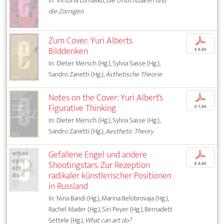
In: Victoria Lomasko,
Die Unsichtbaren und
die Zornigen
Zum Cover: Yuri Alberts
p
Bilddenken
€ 9,95
In: Dieter Mersch (Hg.), Sylvia Sasse (Hg.),
Sandro Zanetti (Hg.),
Ästhetische Theorie
Notes on the Cover: Yuri Albert’s
p
Figurative Thinking
€ 7,95
In: Dieter Mersch (Hg.), Sylvia Sasse (Hg.),
Sandro Zanetti (Hg.),
Aesthetic Theory
Gefallene Engel und andere
p
Shootingstars. Zur Rezeption
€ 9,95
radikaler künstlerischer Positionen
in Russland
In: Nina Bandi (Hg.), Marina Belobrovaja (Hg.),
Rachel Mader (Hg.), Siri Peyer (Hg.), Bernadett
Settele (Hg.),
What can art do?