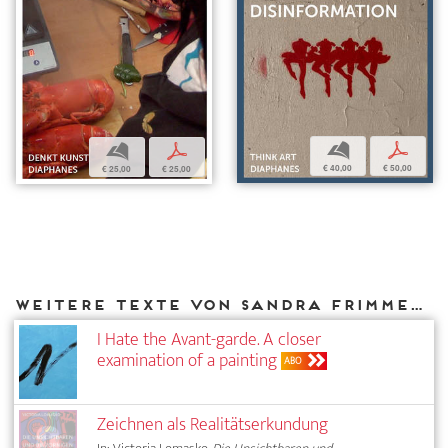
b
p
b
p
€ 40,00
€ 50,00
€ 25,00
€ 25,00
Weitere Texte von Sandra Frimmel bei DIAPHANES
I Hate the Avant-garde. A closer
examination of a painting
ABO
Zeichnen als Realitätserkundung