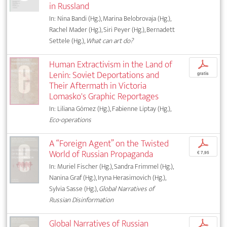
in Russland
In: Nina Bandi (Hg.), Marina Belobrovaja (Hg.),
Rachel Mader (Hg.), Siri Peyer (Hg.), Bernadett
Settele (Hg.),
What can art do?
Human Extractivism in the Land of
p
Lenin: Soviet Deportations and
gratis
Their Aftermath in Victoria
Lomasko's Graphic Reportages
In: Liliana Gómez (Hg.), Fabienne Liptay (Hg.),
Eco-operations
A “Foreign Agent” on the Twisted
p
World of Russian Propaganda
€ 7,95
In: Muriel Fischer (Hg.), Sandra Frimmel (Hg.),
Nanina Graf (Hg.), Iryna Herasimovich (Hg.),
Sylvia Sasse (Hg.),
Global Narratives of
Russian Disinformation
Global Narratives of Russian
p