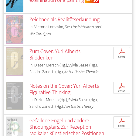
examination of a painting
ABO
Zeichnen als Realitätserkundung
In: Victoria Lomasko,
Die Unsichtbaren und
die Zornigen
Zum Cover: Yuri Alberts
p
Bilddenken
€ 9,95
In: Dieter Mersch (Hg.), Sylvia Sasse (Hg.),
Sandro Zanetti (Hg.),
Ästhetische Theorie
Notes on the Cover: Yuri Albert’s
p
Figurative Thinking
€ 7,95
In: Dieter Mersch (Hg.), Sylvia Sasse (Hg.),
Sandro Zanetti (Hg.),
Aesthetic Theory
Gefallene Engel und andere
p
Shootingstars. Zur Rezeption
€ 9,95
radikaler künstlerischer Positionen