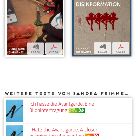
b
p
b
p
€ 40,00
€ 50,00
€ 25,00
€ 25,00
Weitere Texte von Sandra Frimmel bei DIAPHANES
Ich hasse die Avantgarde. Eine
Bildhinterfragung
OPEN
ACCESS
I Hate the Avant-garde. A closer