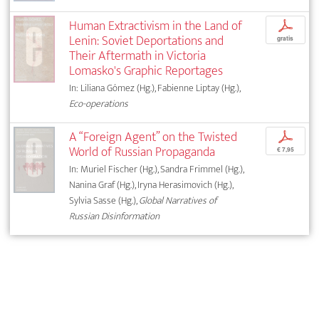
Human Extractivism in the Land of
p
Lenin: Soviet Deportations and
gratis
Their Aftermath in Victoria
Lomasko's Graphic Reportages
In: Liliana Gómez (Hg.), Fabienne Liptay (Hg.),
Eco-operations
A “Foreign Agent” on the Twisted
p
World of Russian Propaganda
€ 7,95
In: Muriel Fischer (Hg.), Sandra Frimmel (Hg.),
Nanina Graf (Hg.), Iryna Herasimovich (Hg.),
Sylvia Sasse (Hg.),
Global Narratives of
Russian Disinformation