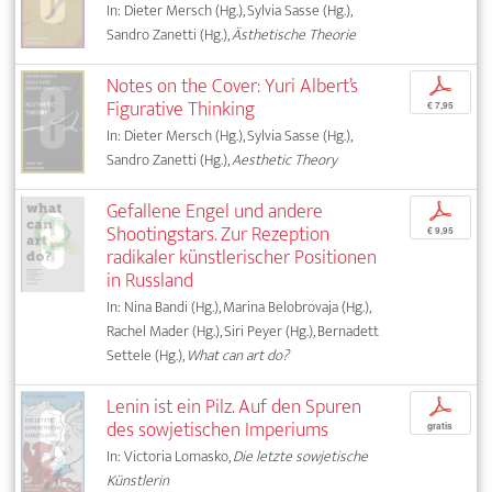
In: Dieter Mersch (Hg.), Sylvia Sasse (Hg.),
Sandro Zanetti (Hg.),
Ästhetische Theorie
Notes on the Cover: Yuri Albert’s
p
Figurative Thinking
€ 7,95
In: Dieter Mersch (Hg.), Sylvia Sasse (Hg.),
Sandro Zanetti (Hg.),
Aesthetic Theory
Gefallene Engel und andere
p
Shootingstars. Zur Rezeption
€ 9,95
radikaler künstlerischer Positionen
in Russland
In: Nina Bandi (Hg.), Marina Belobrovaja (Hg.),
Rachel Mader (Hg.), Siri Peyer (Hg.), Bernadett
Settele (Hg.),
What can art do?
Lenin ist ein Pilz. Auf den Spuren
p
des sowjetischen Imperiums
gratis
In: Victoria Lomasko,
Die letzte sowjetische
Künstlerin