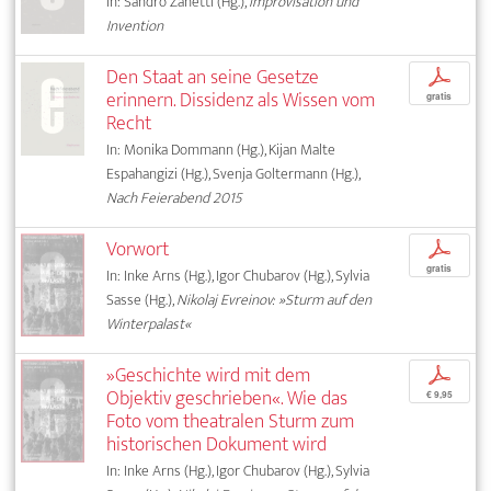
In: Sandro Zanetti (Hg.),
Improvisation und
Invention
Den Staat an seine Gesetze
p
erinnern. Dissidenz als Wissen vom
gratis
Recht
In: Monika Dommann (Hg.), Kijan Malte
Espahangizi (Hg.), Svenja Goltermann (Hg.),
Nach Feierabend 2015
Vorwort
p
gratis
In: Inke Arns (Hg.), Igor Chubarov (Hg.), Sylvia
Sasse (Hg.),
Nikolaj Evreinov: »Sturm auf den
Winterpalast«
»Geschichte wird mit dem
p
Objektiv geschrieben«. Wie das
€ 9,95
Foto vom theatralen Sturm zum
historischen Dokument wird
In: Inke Arns (Hg.), Igor Chubarov (Hg.), Sylvia