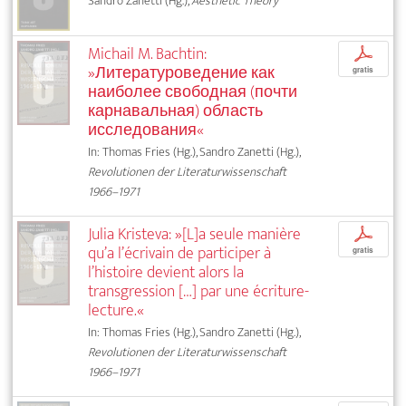
Sandro Zanetti (Hg.),
Aesthetic Theory
Michail M. Bachtin:
p
»Литературоведение как
gratis
наиболее свободная (почти
карнавальная) область
исследования«
In: Thomas Fries (Hg.), Sandro Zanetti (Hg.),
Revolutionen der Literaturwissenschaft
1966–1971
Julia Kristeva: »[L]a seule manière
p
qu’a l’écrivain de participer à
gratis
l’histoire devient alors la
transgression […] par une écriture-
lecture.«
In: Thomas Fries (Hg.), Sandro Zanetti (Hg.),
Revolutionen der Literaturwissenschaft
1966–1971