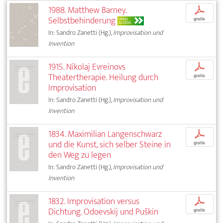
1988. Matthew Barney.
p
Selbstbehinderung
OPEN
gratis
ACCESS
In: Sandro Zanetti (Hg.),
Improvisation und
Invention
1915. Nikolaj Evreinovs
p
Theatertherapie. Heilung durch
gratis
Improvisation
In: Sandro Zanetti (Hg.),
Improvisation und
Invention
1834. Maximilian Langenschwarz
p
und die Kunst, sich selber Steine in
gratis
den Weg zu legen
In: Sandro Zanetti (Hg.),
Improvisation und
Invention
1832. Improvisation versus
p
Dichtung. Odoevskij und Puškin
gratis