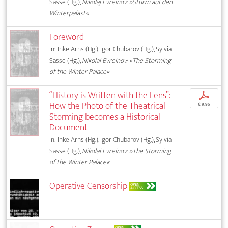
Sasse (Hg.),
Nikolaj Evreinov: »Sturm auf den
Winterpalast«
Foreword
In: Inke Arns (Hg.), Igor Chubarov (Hg.), Sylvia
Sasse (Hg.),
Nikolai Evreinov: »The Storming
of the Winter Palace«
“History is Written with the Lens”:
p
How the Photo of the Theatrical
€ 9,95
Storming becomes a Historical
Document
In: Inke Arns (Hg.), Igor Chubarov (Hg.), Sylvia
Sasse (Hg.),
Nikolai Evreinov: »The Storming
of the Winter Palace«
Operative Censorship
OPEN
ACCESS
OPEN