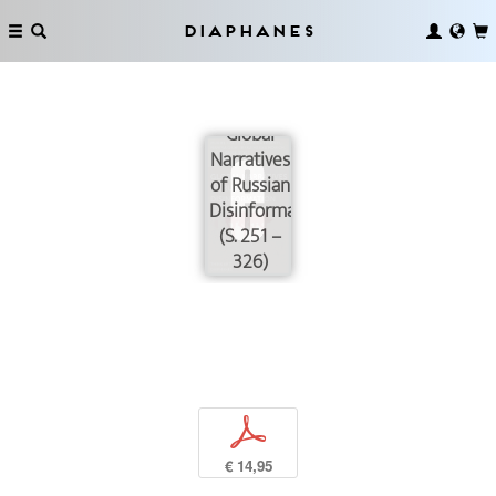
Diaphanes
Global
Narratives
of Russian
Disinformation
(S. 251 –
326)
p
€ 14,95