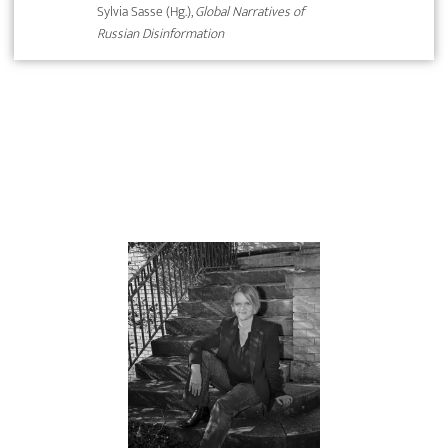
Sylvia Sasse (Hg.),
Global Narratives of
Russian Disinformation