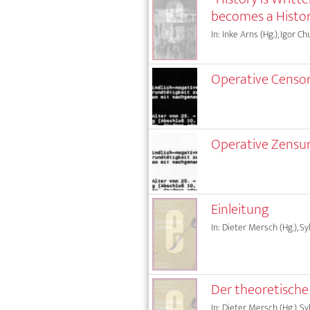
becomes a Histo
In: Inke Arns (Hg.), Igor Ch
Operative Censo
Operative Zensu
Einleitung
In: Dieter Mersch (Hg.), Sy
Der theoretische
In: Dieter Mersch (Hg.), Sy