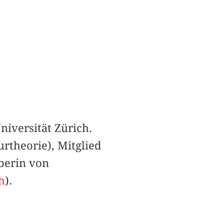
niversität Zürich.
rtheorie), Mitglied
berin von
h
).