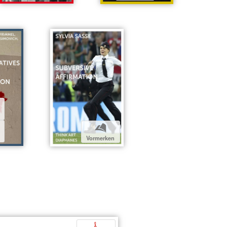
b
Vormerken
p