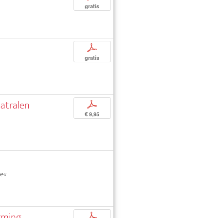
gratis
p
gratis
eatralen
p
€ 9,95
ce«
orming
p