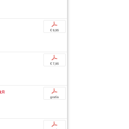
p
€ 9,95
p
€ 7,95
ая
p
gratis
p