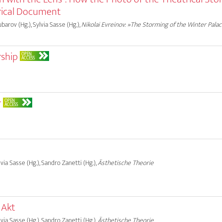
rical Document
ubarov (Hg.), Sylvia Sasse (Hg.),
Nikolai Evreinov: »The Storming of the Winter Pala
rship
OPEN
ACCESS
r
OPEN
ACCESS
lvia Sasse (Hg.), Sandro Zanetti (Hg.),
Ästhetische Theorie
 Akt
lvia Sasse (Hg.), Sandro Zanetti (Hg.),
Ästhetische Theorie