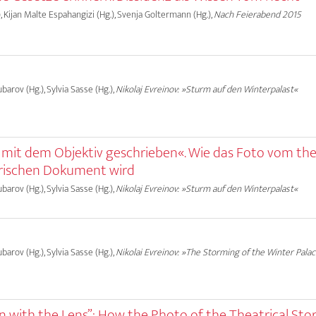
 Kijan Malte Espahangizi (Hg.), Svenja Goltermann (Hg.),
Nach Feierabend 2015
ubarov (Hg.), Sylvia Sasse (Hg.),
Nikolaj Evreinov: »Sturm auf den Winterpalast«
 mit dem Objektiv geschrieben«. Wie das Foto vom th
rischen Dokument wird
ubarov (Hg.), Sylvia Sasse (Hg.),
Nikolaj Evreinov: »Sturm auf den Winterpalast«
ubarov (Hg.), Sylvia Sasse (Hg.),
Nikolai Evreinov: »The Storming of the Winter Pala
en with the Lens”: How the Photo of the Theatrical St