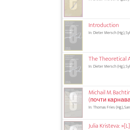
Introduction
In: Dieter Mersch (Hg.), Sy
The Theoretical 
In: Dieter Mersch (Hg.), Sy
Michail M. Bac
(почти карнав
In: Thomas Fries (Hg.), San
Julia Kristeva: »[