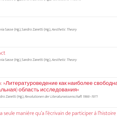
lvia Sasse (Hg.), Sandro Zanetti (Hg.),
Aesthetic Theory
Act
lvia Sasse (Hg.), Sandro Zanetti (Hg.),
Aesthetic Theory
htin: »Литературоведение как наиболее свободн
альная) область исследования«
dro Zanetti (Hg.),
Revolutionen der Literaturwissenschaft 1966–1971
L]a seule manière qu’a l’écrivain de participer à l’histoire