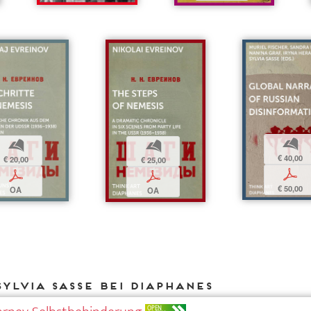
b
b
b
€ 40,00
€ 20,00
€ 25,00
p
p
p
€ 50,00
OA
OA
ylvia Sasse bei DIAPHANES
OPEN