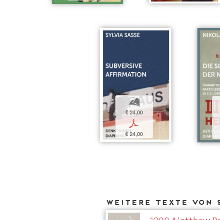
b
€ 24,00
p
€ 24,00
Weitere Texte von S