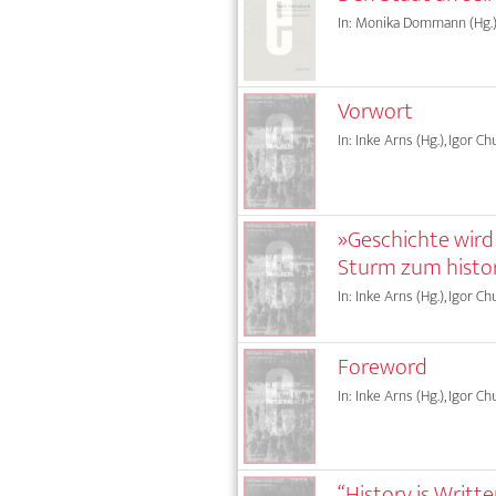
In: Monika Dommann (Hg.),
Vorwort
In: Inke Arns (Hg.), Igor Ch
»Geschichte wird
Sturm zum histo
In: Inke Arns (Hg.), Igor Ch
Foreword
In: Inke Arns (Hg.), Igor Ch
“History is Writt