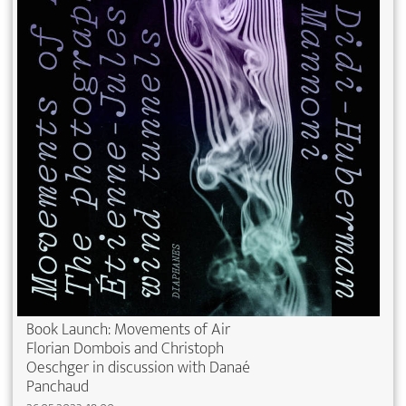
Book Launch: Movements of Air
Florian Dombois and Christoph
Oeschger in discussion with Danaé
Panchaud