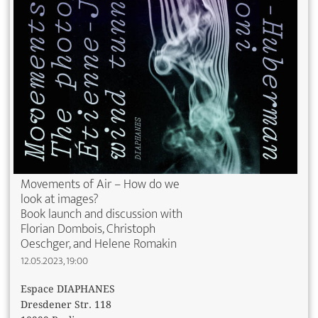
Movements of Air – How do we
look at images?
Book launch and discussion with
Florian Dombois, Christoph
Oeschger, and Helene Romakin
12.05.2023, 19:00
Espace DIAPHANES
Dresdener Str. 118