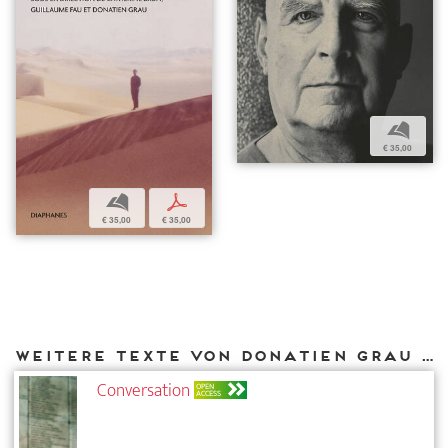
b
€ 35,00
b
p
€ 35,00
€ 35,00
Weitere Texte von Donatien Grau bei DIAPHANES
Conversation
OPEN
ACCESS