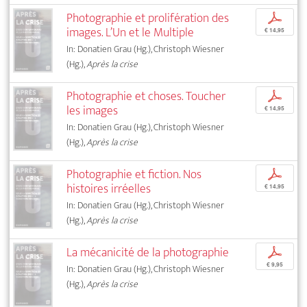
Photographie et prolifération des
p
images. L’Un et le Multiple
€ 14,95
In: Donatien Grau (Hg.), Christoph Wiesner
(Hg.),
Après la crise
Photographie et choses. Toucher
p
les images
€ 14,95
In: Donatien Grau (Hg.), Christoph Wiesner
(Hg.),
Après la crise
Photographie et fiction. Nos
p
histoires irréelles
€ 14,95
In: Donatien Grau (Hg.), Christoph Wiesner
(Hg.),
Après la crise
La mécanicité de la photographie
p
€ 9,95
In: Donatien Grau (Hg.), Christoph Wiesner
(Hg.),
Après la crise