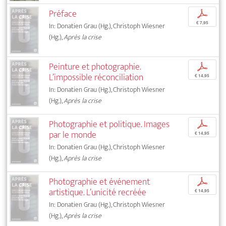
Préface
p
€ 7,95
In: Donatien Grau (Hg.), Christoph Wiesner
(Hg.),
Après la crise
Peinture et photographie.
p
L’impossible réconciliation
€ 14,95
In: Donatien Grau (Hg.), Christoph Wiesner
(Hg.),
Après la crise
Photographie et politique. Images
p
par le monde
€ 14,95
In: Donatien Grau (Hg.), Christoph Wiesner
(Hg.),
Après la crise
Photographie et événement
p
artistique. L’unicité recréée
€ 14,95
In: Donatien Grau (Hg.), Christoph Wiesner
(Hg.),
Après la crise