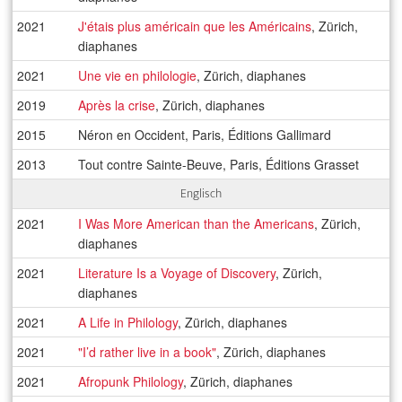
2021
J'étais plus américain que les Américains
, Zürich,
diaphanes
2021
Une vie en philologie
, Zürich, diaphanes
2019
Après la crise
, Zürich, diaphanes
2015
Néron en Occident, Paris, Éditions Gallimard
2013
Tout contre Sainte-Beuve, Paris, Éditions Grasset
Englisch
2021
I Was More American than the Americans
, Zürich,
diaphanes
2021
Literature Is a Voyage of Discovery
, Zürich,
diaphanes
2021
A Life in Philology
, Zürich, diaphanes
2021
"I’d rather live in a book"
, Zürich, diaphanes
2021
Afropunk Philology
, Zürich, diaphanes