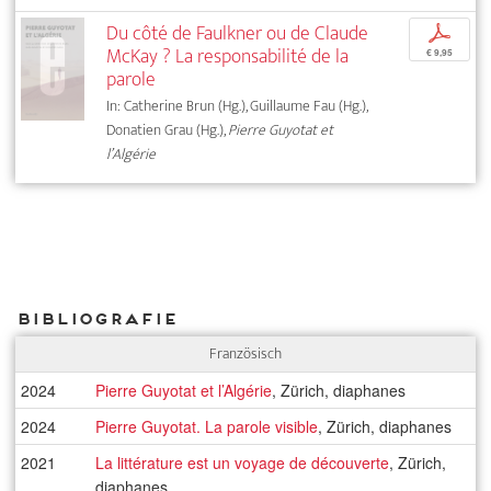
Du côté de Faulkner ou de Claude
p
McKay ? La responsabilité de la
€ 9,95
parole
In: Catherine Brun (Hg.), Guillaume Fau (Hg.),
Donatien Grau (Hg.),
Pierre Guyotat et
l’Algérie
Bibliografie
Französisch
2024
Pierre Guyotat et l’Algérie
, Zürich, diaphanes
2024
Pierre Guyotat. La parole visible
, Zürich, diaphanes
2021
La littérature est un voyage de découverte
, Zürich,
diaphanes