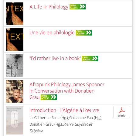
A Life in Philology
OPEN
ACCESS
Une vie en philologie
OPEN
ACCESS
"I’d rather live in a book"
OPEN
ACCESS
Afropunk Philology. James Spooner
in Conversation with Donatien
Grau
OPEN
ACCESS
Introduction : L’Algérie à l’œuvre
p
gratis
In: Catherine Brun (Hg.), Guillaume Fau (Hg.),
Donatien Grau (Hg.),
Pierre Guyotat et
l’Algérie