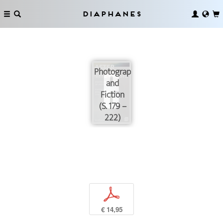
Diaphanes
Photography
and
Fiction
(S. 179 –
222)
p
€ 14,95