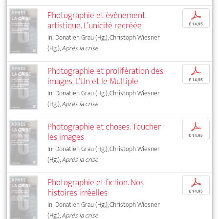
Photographie et événement
p
artistique. L’unicité recréée
€ 14,95
In: Donatien Grau (Hg.), Christoph Wiesner
(Hg.),
Après la crise
Photographie et prolifération des
p
images. L’Un et le Multiple
€ 14,95
In: Donatien Grau (Hg.), Christoph Wiesner
(Hg.),
Après la crise
Photographie et choses. Toucher
p
les images
€ 14,95
In: Donatien Grau (Hg.), Christoph Wiesner
(Hg.),
Après la crise
Photographie et fiction. Nos
p
histoires irréelles
€ 14,95
In: Donatien Grau (Hg.), Christoph Wiesner
(Hg.),
Après la crise