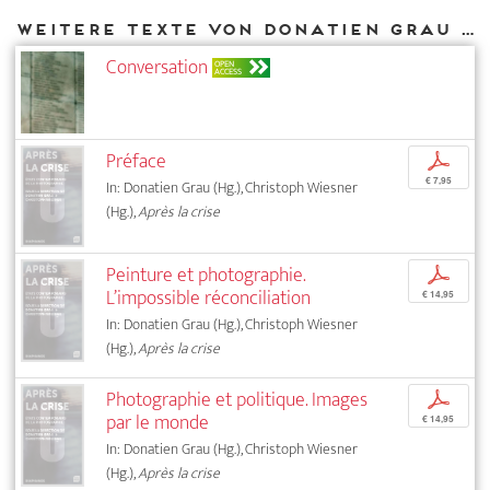
Weitere Texte von Donatien Grau bei DIAPHANES
Conversation
OPEN
ACCESS
Préface
p
€ 7,95
In: Donatien Grau (Hg.), Christoph Wiesner
(Hg.),
Après la crise
Peinture et photographie.
p
L’impossible réconciliation
€ 14,95
In: Donatien Grau (Hg.), Christoph Wiesner
(Hg.),
Après la crise
Photographie et politique. Images
p
par le monde
€ 14,95
In: Donatien Grau (Hg.), Christoph Wiesner
(Hg.),
Après la crise