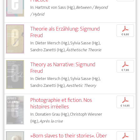
In: Hartmut von Sass (Hg.),
Between / Beyond
/ Hybrid
Theorie als Erzählung: Sigmund
p
Freud
€ 9,95
In: Dieter Mersch (Hg.), Sylvia Sasse (Hg.),
Sandro Zanetti (Hg.),
Ästhetische Theorie
Theory as Narrative: Sigmund
p
Freud
€ 7,95
In: Dieter Mersch (Hg.), Sylvia Sasse (Hg.),
Sandro Zanetti (Hg.),
Aesthetic Theory
Photographie et fiction. Nos
p
histoires irréelles
€ 14,95
In: Donatien Grau (Hg.), Christoph Wiesner
(Hg.),
Après la crise
»Born slaves to their stories«. Über
p