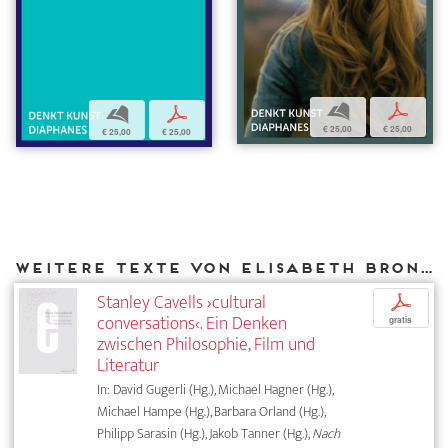
b
p
b
p
€ 25,00
€ 25,00
€ 25,00
€ 25,00
Weitere Texte von Elisabeth Bronfen bei DIAPHANES
Stanley Cavells ›cultural
p
conversations‹. Ein Denken
gratis
zwischen Philosophie, Film und
Literatur
In: David Gugerli (Hg.), Michael Hagner (Hg.),
Michael Hampe (Hg.), Barbara Orland (Hg.),
Philipp Sarasin (Hg.), Jakob Tanner (Hg.),
Nach