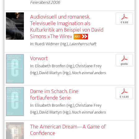
Feierabend 2006
Audiovisuell und romanesk.
p
Televisuelle Imagination als
€ 9,95
Kulturkritik am Beispiel von David
Simons »The Wire«
ABO
In: Ruedi Widmer (Hg.),
Laienherrschaft
Vorwort
p
gratis
In: Elisabeth Bronfen (Hg.), Christiane Frey
(Hg.), David Martyn (Hg.),
Noch einmal anders
Dame im Schach. Eine
p
fortlaufende Serie
€ 14,95
In: Elisabeth Bronfen (Hg.), Christiane Frey
(Hg.), David Martyn (Hg.),
Noch einmal anders
The American Dream—A Game of
Confidence