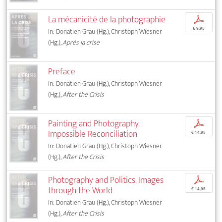
La mécanicité de la photographie
p
€ 9,95
In: Donatien Grau (Hg.), Christoph Wiesner
(Hg.),
Après la crise
Preface
In: Donatien Grau (Hg.), Christoph Wiesner
(Hg.),
After the Crisis
Painting and Photography.
p
Impossible Reconciliation
€ 14,95
In: Donatien Grau (Hg.), Christoph Wiesner
(Hg.),
After the Crisis
Photography and Politics. Images
p
through the World
€ 14,95
In: Donatien Grau (Hg.), Christoph Wiesner
(Hg.),
After the Crisis