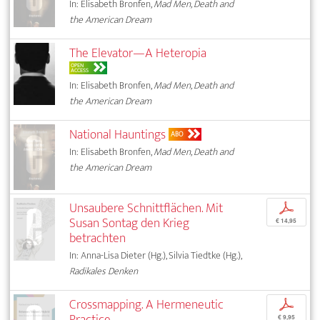
In: Elisabeth Bronfen,
Mad Men, Death and
the American Dream
The Elevator—A Heteropia
OPEN
ACCESS
In: Elisabeth Bronfen,
Mad Men, Death and
the American Dream
National Hauntings
ABO
In: Elisabeth Bronfen,
Mad Men, Death and
the American Dream
Unsaubere Schnittflächen. Mit
p
Susan Sontag den Krieg
€ 14,95
betrachten
In: Anna-Lisa Dieter (Hg.), Silvia Tiedtke (Hg.),
Radikales Denken
Crossmapping. A Hermeneutic
p
Practice
€ 9,95