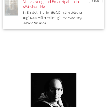
Versklavung und Emanzipation in
€ 14,95
»Westworld«
In: Elisabeth Bronfen (Hg.), Christine Lötscher
(Hg.), Klaus Müller-Wille (Hg.),
One More Loop
Around the Bend