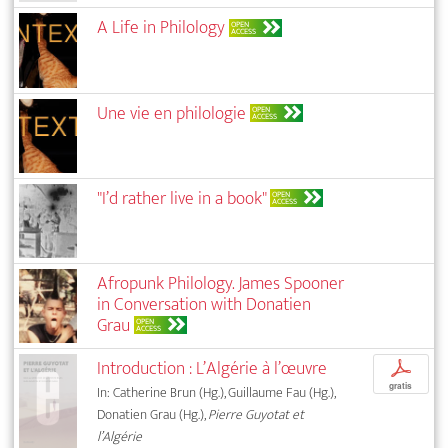
A Life in Philology
OPEN
ACCESS
Une vie en philologie
OPEN
ACCESS
"I’d rather live in a book"
OPEN
ACCESS
Afropunk Philology. James Spooner
in Conversation with Donatien
Grau
OPEN
ACCESS
Introduction : L’Algérie à l’œuvre
p
gratis
In: Catherine Brun (Hg.), Guillaume Fau (Hg.),
Donatien Grau (Hg.),
Pierre Guyotat et
l’Algérie