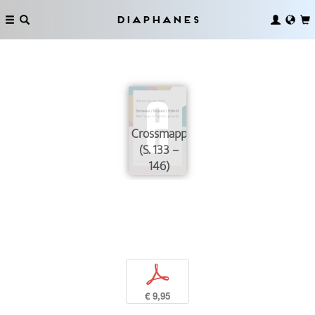
Diaphanes
Crossmapping
(S. 133 –
146)
p
€ 9,95