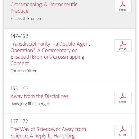
Crossmapping. A Hermeneutic
p
Practice
€ 9,95
Elisabeth Bronfen
147–152
Transdisciplinarity—a Double-Agent
p
Operation?. A Commentary on
€ 7,95
Elisabeth Bronfen’s Crossmapping
Concept
Christian Ritter
153–166
Away from the Disciplines
p
€ 9,95
Hans-Jörg Rheinberger
167–172
The Way of Science, or Away from
p
Science. A Reply to Hans-Jörg
€ 7,95