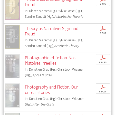
Freud
€ 9,95
In: Dieter Mersch (Hg.), Sylvia Sasse (Hg.),
Sandro Zanetti (Hg.),
Ästhetische Theorie
Theory as Narrative: Sigmund
p
Freud
€ 7,95
In: Dieter Mersch (Hg.), Sylvia Sasse (Hg.),
Sandro Zanetti (Hg.),
Aesthetic Theory
Photographie et fiction. Nos
p
histoires irréelles
€ 14,95
In: Donatien Grau (Hg.), Christoph Wiesner
(Hg.),
Après la crise
Photography and Fiction. Our
p
unreal stories
€ 14,95
In: Donatien Grau (Hg.), Christoph Wiesner
(Hg.),
After the Crisis