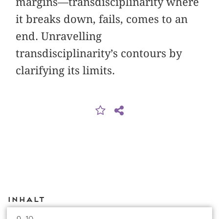
margins—transdisciplinarity where
it breaks down, fails, comes to an
end. Unravelling
transdisciplinarity’s contours by
clarifying its limits.
Inhalt