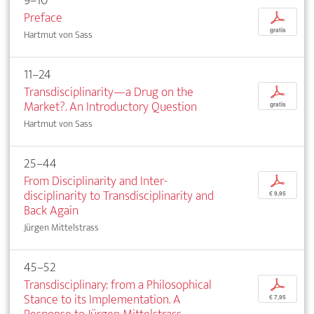
9–10
Preface
p
gratis
Hartmut von Sass
11–24
Transdisciplinarity—a Drug on the
p
Market?. An Introductory Question
gratis
Hartmut von Sass
25–44
From Disciplinarity and Inter­
p
disciplinarity to Transdisciplinarity and
€ 9,95
Back Again
Jürgen Mittelstrass
45–52
Transdisciplinary: from a Philosophical
p
Stance to its Implementation. A
€ 7,95