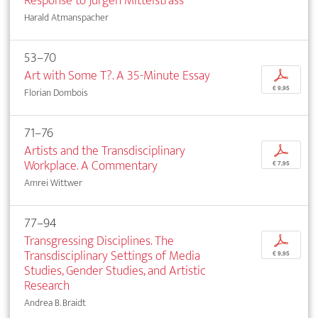
Response to Jürgen Mittelstrass
Harald Atmanspacher
53–70
Art with Some T?. A 35-Minute Essay
p
€ 9,95
Florian Dombois
71–76
Artists and the Transdisciplinary
p
Workplace. A Commentary
€ 7,95
Amrei Wittwer
77–94
Transgressing Disciplines. The
p
Transdisciplinary Settings of Media
€ 9,95
Studies, Gender Studies, and Artistic
Research
Andrea B. Braidt