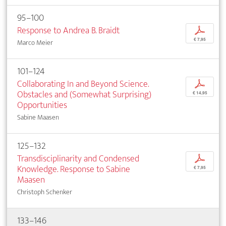
95–100
Response to Andrea B. Braidt
p
€ 7,95
Marco Meier
101–124
Collaborating In and Beyond Science.
p
Obstacles and (Somewhat Surprising)
€ 14,95
Opportunities
Sabine Maasen
125–132
Transdisciplinarity and Condensed
p
Knowledge. Response to Sabine
€ 7,95
Maasen
Christoph Schenker
133–146