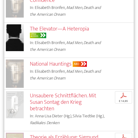
Confidence
In: Elisabeth Bronfen,
Mad Men, Death and
the American Dream
The Elevator—A Heteropia
OPEN
ACCESS
In: Elisabeth Bronfen,
Mad Men, Death and
the American Dream
National Hauntings
ABO
In: Elisabeth Bronfen,
Mad Men, Death and
the American Dream
Unsaubere Schnittflächen. Mit
p
Susan Sontag den Krieg
€ 14,95
betrachten
In: Anna-Lisa Dieter (Hg.), Silvia Tiedtke (Hg.),
Radikales Denken
Theorie als Erzählung: Sigmund
p