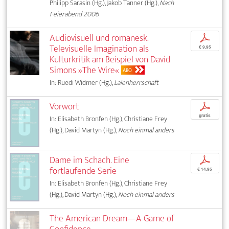
Philipp Sarasin (Hg.), Jakob Tanner (Hg.),
Nach
Feierabend 2006
Audiovisuell und romanesk.
p
Televisuelle Imagination als
€ 9,95
Kulturkritik am Beispiel von David
Simons »The Wire«
ABO
In: Ruedi Widmer (Hg.),
Laienherrschaft
Vorwort
p
gratis
In: Elisabeth Bronfen (Hg.), Christiane Frey
(Hg.), David Martyn (Hg.),
Noch einmal anders
Dame im Schach. Eine
p
fortlaufende Serie
€ 14,95
In: Elisabeth Bronfen (Hg.), Christiane Frey
(Hg.), David Martyn (Hg.),
Noch einmal anders
The American Dream—A Game of