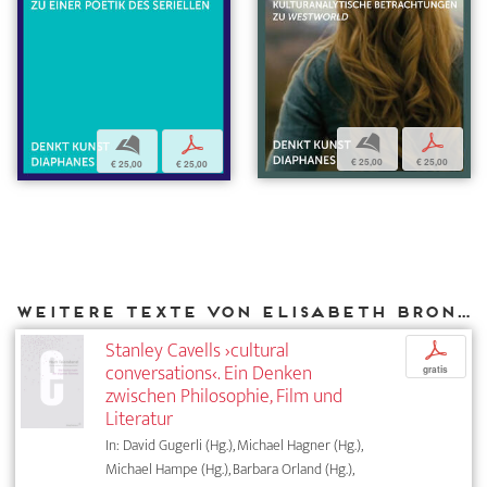
b
p
b
p
€ 25,00
€ 25,00
€ 25,00
€ 25,00
Weitere Texte von Elisabeth Bronfen bei DIAPHANES
Stanley Cavells ›cultural
p
conversations‹. Ein Denken
gratis
zwischen Philosophie, Film und
Literatur
In: David Gugerli (Hg.), Michael Hagner (Hg.),
Michael Hampe (Hg.), Barbara Orland (Hg.),