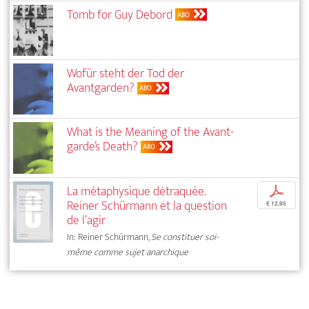
Tomb for Guy Debord
ABO
Wofür steht der Tod der
Avantgarden?
ABO
What is the Meaning of the Avant-
garde’s Death?
ABO
La métaphysique détraquée.
p
Reiner Schürmann et la question
€ 12,95
de l’agir
In: Reiner Schürmann,
Se constituer soi-
même comme sujet anarchique