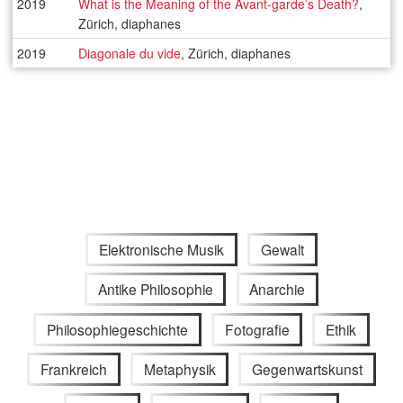
2019
What is the Meaning of the Avant-garde’s Death?
,
Zürich, diaphanes
2019
Diagonale du vide
, Zürich, diaphanes
Elektronische Musik
Gewalt
Antike Philosophie
Anarchie
Philosophiegeschichte
Fotografie
Ethik
Frankreich
Metaphysik
Gegenwartskunst