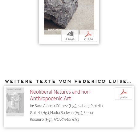
b
p
€ 18,00
€ 18,00
Weitere Texte von Federico Luisetti bei DIAPHANES
Neoliberal Natures and non-
p
Anthropocenic Art
gratis
In: Sara Alonso Gómez (Hg.), Isabel J. Piniella
Grillet (Hg.), Nadia Radwan (Hg.), Elena
Rosauro (Hg.),
NO Rhetoric(s)