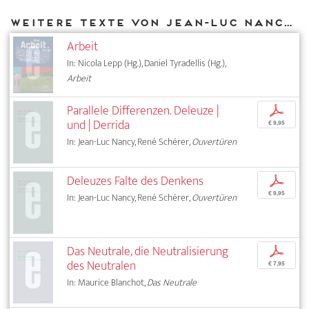
Weitere Texte von Jean-Luc Nancy bei DIAPHANES
Arbeit
In: Nicola Lepp (Hg.), Daniel Tyradellis (Hg.),
Arbeit
Parallele Differenzen. Deleuze |
p
und | Derrida
€ 9,95
In: Jean-Luc Nancy, René Schérer,
Ouvertüren
Deleuzes Falte des Denkens
p
€ 9,95
In: Jean-Luc Nancy, René Schérer,
Ouvertüren
Das Neutrale, die Neutralisierung
p
des Neutralen
€ 7,95
In: Maurice Blanchot,
Das Neutrale