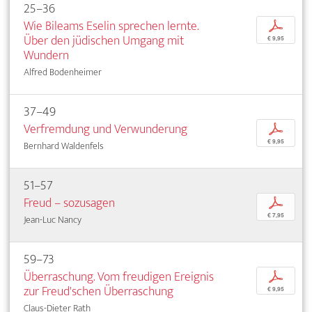
25–36
Wie Bileams Eselin sprechen lernte.
p
Über den jüdischen Umgang mit
€ 9,95
Wundern
Alfred Bodenheimer
37–49
Verfremdung und Verwunderung
p
€ 9,95
Bernhard Waldenfels
51–57
Freud – sozusagen
p
€ 7,95
Jean-Luc Nancy
59–73
Überraschung. Vom freudigen Ereignis
p
zur Freud'schen Überraschung
€ 9,95
Claus-Dieter Rath