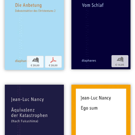
b
b
p
€ 14,95
€ 28,00
€ 28,00