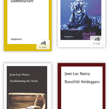
b
b
€ 15,00
€ 19,95