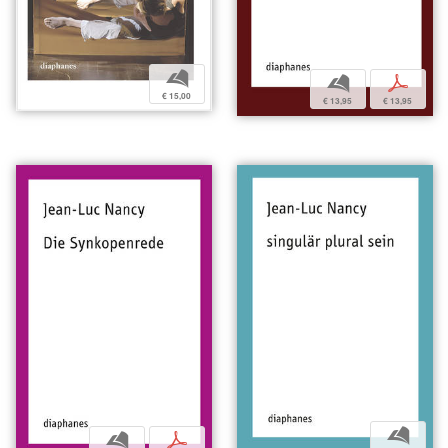
b
b
p
€ 15,00
€ 13,95
€ 13,95
b
b
p