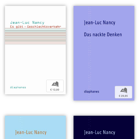
b
b
€ 12,00
€ 29,95