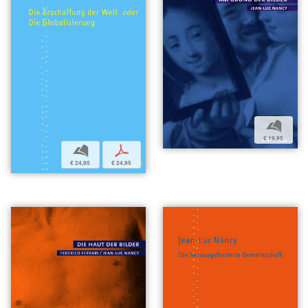
b
€ 19,95
b
p
€ 24,95
€ 24,95