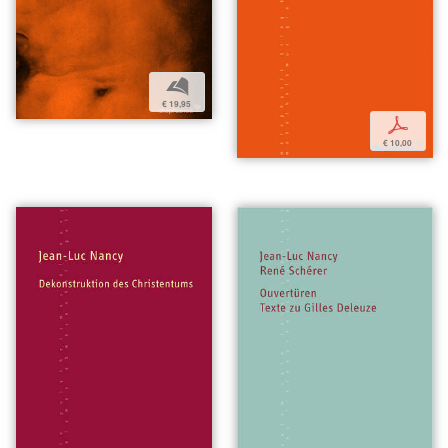
b
€ 19,95
p
€ 10,00