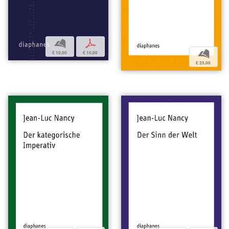
b
p
b
€ 10,00
€ 10,00
€ 25,00