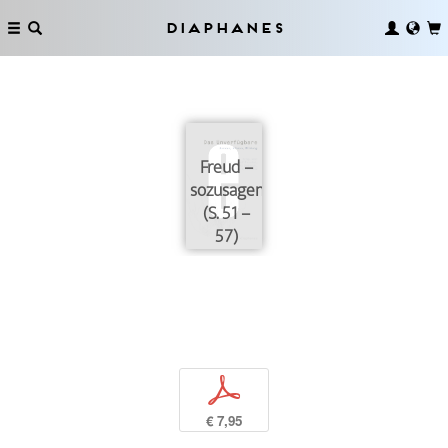
Diaphanes
Freud –
sozusagen
(S. 51 –
57)
p
€ 7,95