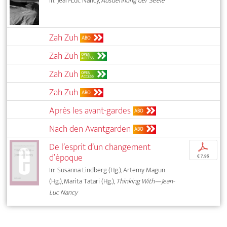
In: Jean-Luc Nancy,
Ausdehnung der Seele
Zah Zuh
ABO
Zah Zuh
OPEN
ACCESS
Zah Zuh
OPEN
ACCESS
Zah Zuh
ABO
Après les avant-gardes
ABO
Nach den Avantgarden
ABO
De l’esprit d’un changement
p
d’époque
€ 7,95
In: Susanna Lindberg (Hg.), Artemy Magun
(Hg.), Marita Tatari (Hg.),
Thinking With—Jean-
Luc Nancy