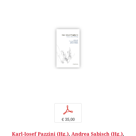
p
€ 35,00
Karl-Josef Pazzini (Hg.)
,
Andrea Sabisch (Hg.)
,