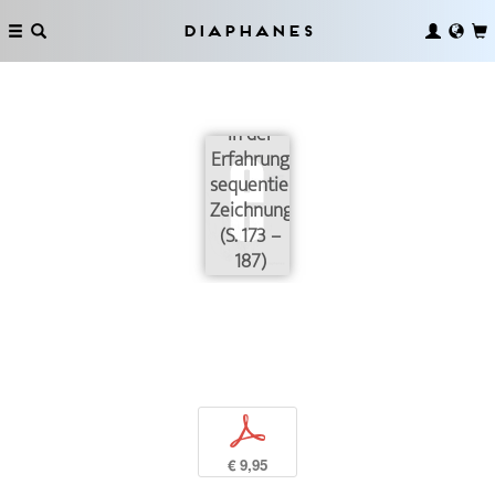
Diaphanes
Das
Unverfügbare
in der
Erfahrung
sequentieller
Zeichnungen
(S. 173 –
187)
p
€ 9,95