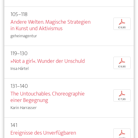
105–118
Andere Welten. Magische Strategien
p
in Kunst und Aktivismus
€ 9,95
geheimagentur
119–130
»Not a girl«. Wunder der Unschuld
p
€ 9,95
Insa Härtel
131–140
The Untouchables. Choreographie
p
einer Begegnung
€ 7,95
Karin Harrasser
141
Ereignisse des Unverfügbaren
p