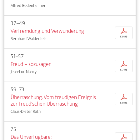
Alfred Bodenheimer
37–49
Verfremdung und Verwunderung
p
€ 9,95
Bernhard Waldenfels
51–57
Freud – sozusagen
p
€ 7,95
Jean-Luc Nancy
59–73
Überraschung. Vom freudigen Ereignis
p
zur Freud'schen Überraschung
€ 9,95
Claus-Dieter Rath
75
Das Unverfügbare:
p