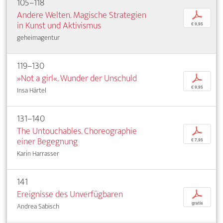
105–118
Andere Welten. Magische Strategien
p
in Kunst und Aktivismus
€ 9,95
geheimagentur
119–130
»Not a girl«. Wunder der Unschuld
p
€ 9,95
Insa Härtel
131–140
The Untouchables. Choreographie
p
einer Begegnung
€ 7,95
Karin Harrasser
141
Ereignisse des Unverfügbaren
p
gratis
Andrea Sabisch