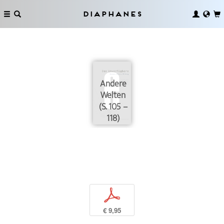
Diaphanes
Andere
Welten
(S. 105 –
118)
p
€ 9,95