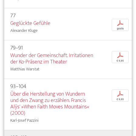
77
Geglückte Gefühle
p
gratis
Alexander Kluge
79–91
Wunder der Gemeinschaft. Irritationen
p
der Ko-Präsenz im Theater
€ 9,95
Matthias Warstat
93–104
Über die Herstellung von Wundern
p
und den Zwang zu erzählen. Francis
€ 9,95
Alÿs' »When Faith Moves Mountains«
(2000)
Karl-Josef Pazzini