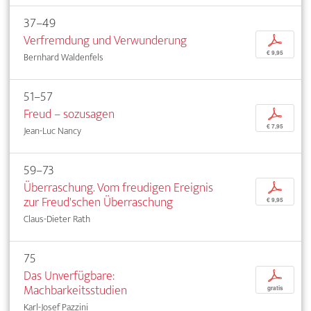
37–49
Verfremdung und Verwunderung
p
€ 9,95
Bernhard Waldenfels
51–57
Freud – sozusagen
p
€ 7,95
Jean-Luc Nancy
59–73
Überraschung. Vom freudigen Ereignis
p
zur Freud'schen Überraschung
€ 9,95
Claus-Dieter Rath
75
Das Unverfügbare:
p
Machbarkeitsstudien
gratis
Karl-Josef Pazzini