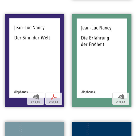
b
p
b
€ 29,95
€ 34,95
€ 29,95