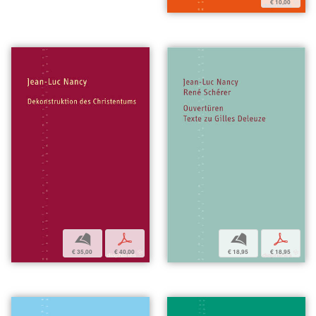
€ 10,00
b
p
b
p
€ 18,95
€ 18,95
€ 35,00
€ 40,00