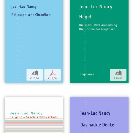
b
p
b
€ 10,00
€ 10,00
€ 29,95