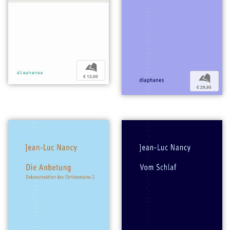
b
b
€ 12,00
€ 29,95