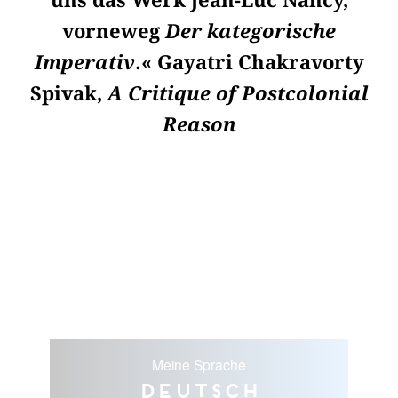
uns das Werk Jean-Luc Nancy,
vorneweg
Der kategorische
Imperativ
.« Gayatri Chakravorty
Spivak,
A Critique of Postcolonial
Reason
Meine Sprache
Deutsch