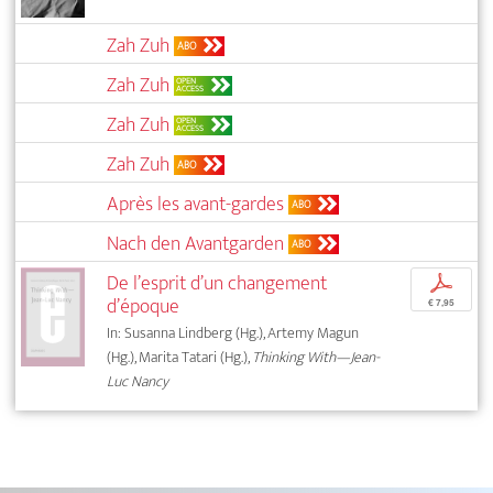
Zah Zuh
ABO
Zah Zuh
OPEN
ACCESS
Zah Zuh
OPEN
ACCESS
Zah Zuh
ABO
Après les avant-gardes
ABO
Nach den Avantgarden
ABO
De l’esprit d’un changement
p
d’époque
€ 7,95
In: Susanna Lindberg (Hg.), Artemy Magun
(Hg.), Marita Tatari (Hg.),
Thinking With—Jean-
Luc Nancy