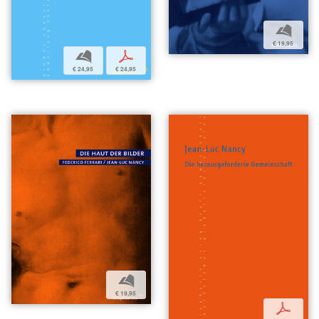
b
€ 19,95
b
p
€ 24,95
€ 24,95
b
€ 19,95
p