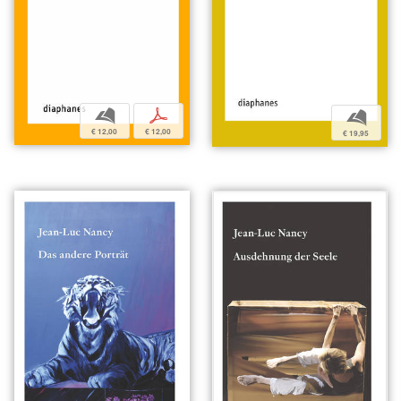
b
p
b
€ 12,00
€ 12,00
€ 19,95