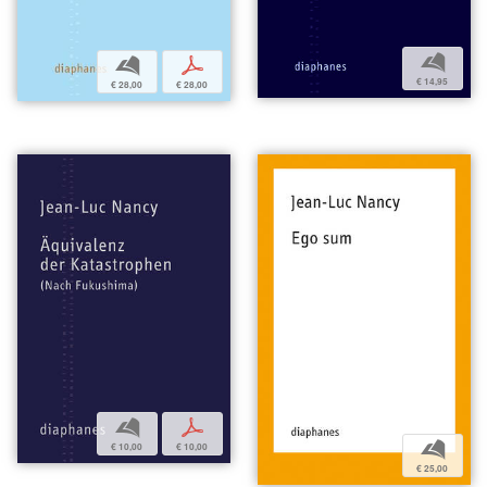
b
b
p
€ 14,95
€ 28,00
€ 28,00
b
p
b
€ 10,00
€ 10,00
€ 25,00