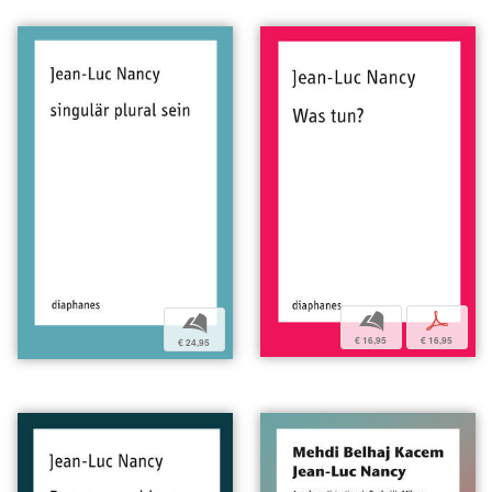
b
p
b
€ 16,95
€ 16,95
€ 24,95