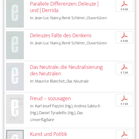
Parallele Differenzen. Deleuze |
p
und | Derrida
€ 9,95
In: Jean-Luc Nancy, René Schérer,
Ouvertüren
Deleuzes Falte des Denkens
p
€ 9,95
In: Jean-Luc Nancy, René Schérer,
Ouvertüren
Das Neutrale, die Neutralisierung
p
des Neutralen
€ 7,95
In: Maurice Blanchot,
Das Neutrale
Freud – sozusagen
p
€ 7,95
In: Karl-Josef Pazzini (Hg.), Andrea Sabisch
(Hg.), Daniel Tyradellis (Hg.),
Das
Unverfügbare
Kunst und Politik
p