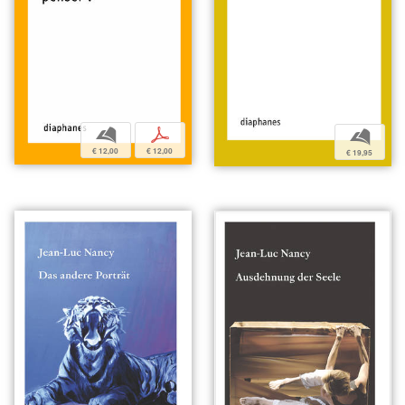
b
p
b
€ 12,00
€ 12,00
€ 19,95