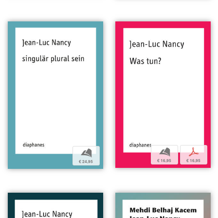
b
p
b
€ 16,95
€ 16,95
€ 24,95