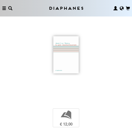
Diaphanes
b
€ 12,00