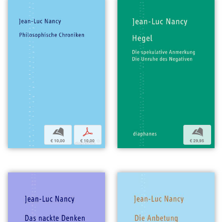
b
p
b
€ 10,00
€ 10,00
€ 29,95