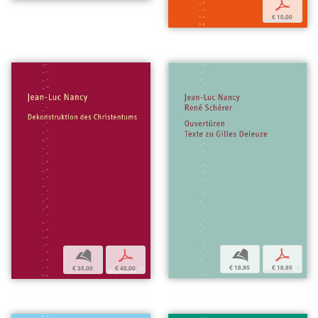
p
€ 10,00
b
p
b
p
€ 18,95
€ 18,95
€ 35,00
€ 40,00