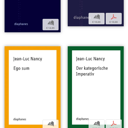
b
p
b
€ 10,00
€ 10,00
€ 14,95
b
p
b