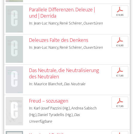
Parallele Differenzen. Deleuze |
p
und | Derrida
€ 9,95
In: Jean-Luc Nancy, René Schérer,
Ouvertüren
Deleuzes Falte des Denkens
p
€ 9,95
In: Jean-Luc Nancy, René Schérer,
Ouvertüren
Das Neutrale, die Neutralisierung
p
des Neutralen
€ 7,95
In: Maurice Blanchot,
Das Neutrale
Freud – sozusagen
p
€ 7,95
In: Karl-Josef Pazzini (Hg.), Andrea Sabisch
(Hg.), Daniel Tyradellis (Hg.),
Das
Unverfügbare