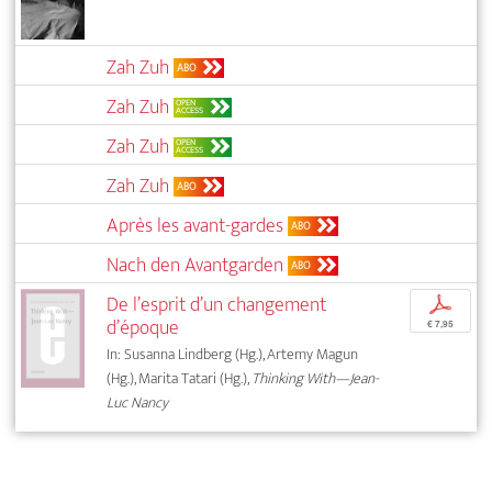
Zah Zuh
ABO
Zah Zuh
OPEN
ACCESS
Zah Zuh
OPEN
ACCESS
Zah Zuh
ABO
Après les avant-gardes
ABO
Nach den Avantgarden
ABO
De l’esprit d’un changement
p
d’époque
€ 7,95
In: Susanna Lindberg (Hg.), Artemy Magun
(Hg.), Marita Tatari (Hg.),
Thinking With—Jean-
Luc Nancy