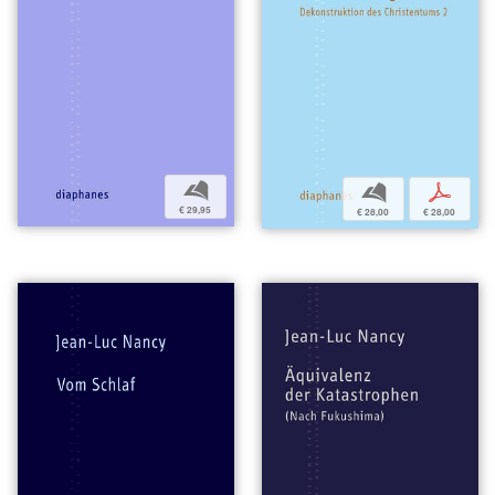
b
b
p
€ 29,95
€ 28,00
€ 28,00