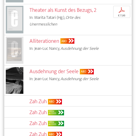
Theater als Kunst des Bezugs, 2
p
€ 7,95
In: Marita Tatari (Hg.),
Orte des
Unermesslichen
Alliterationen
ABO
In: Jean-Luc Nancy,
Ausdehnung der Seele
Ausdehnung der Seele
ABO
In: Jean-Luc Nancy,
Ausdehnung der Seele
Zah Zuh
ABO
Zah Zuh
OPEN
ACCESS
Zah Zuh
OPEN
ACCESS
Zah Zuh
ABO