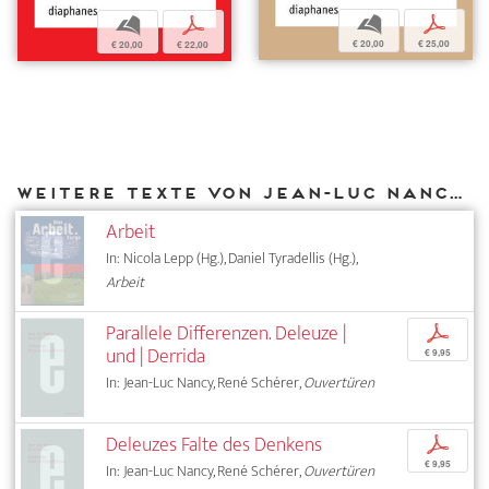
b
p
b
p
€ 20,00
€ 25,00
€ 20,00
€ 22,00
Weitere Texte von Jean-Luc Nancy bei DIAPHANES
Arbeit
In: Nicola Lepp (Hg.), Daniel Tyradellis (Hg.),
Arbeit
Parallele Differenzen. Deleuze |
p
und | Derrida
€ 9,95
In: Jean-Luc Nancy, René Schérer,
Ouvertüren
Deleuzes Falte des Denkens
p
€ 9,95
In: Jean-Luc Nancy, René Schérer,
Ouvertüren