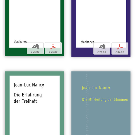
b
p
b
p
€ 25,00
€ 25,00
€ 29,95
€ 34,95