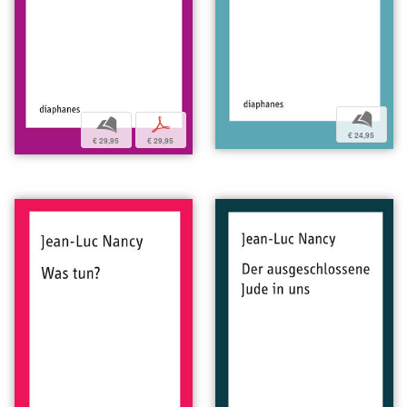
b
b
p
€ 24,95
€ 29,95
€ 29,95