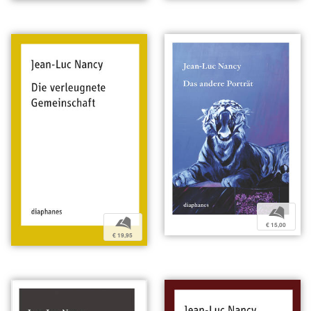
b
b
€ 15,00
€ 19,95