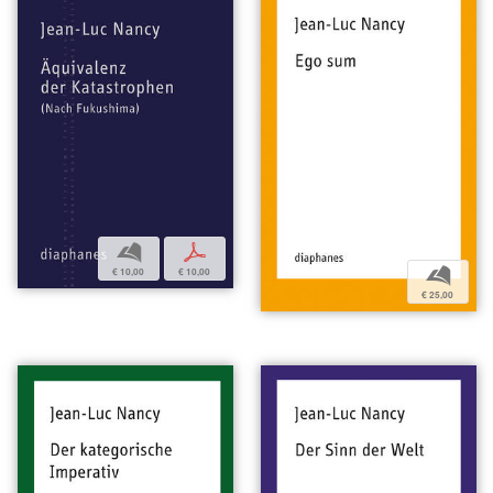
b
p
b
€ 10,00
€ 10,00
€ 25,00