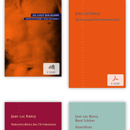
b
€ 19,95
p
€ 10,00