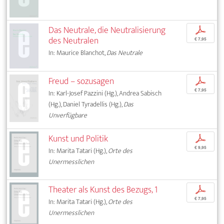
Das Neutrale, die Neutralisierung
p
des Neutralen
€ 7,95
In: Maurice Blanchot,
Das Neutrale
Freud – sozusagen
p
€ 7,95
In: Karl-Josef Pazzini (Hg.), Andrea Sabisch
(Hg.), Daniel Tyradellis (Hg.),
Das
Unverfügbare
Kunst und Politik
p
€ 9,95
In: Marita Tatari (Hg.),
Orte des
Unermesslichen
Theater als Kunst des Bezugs, 1
p
€ 7,95
In: Marita Tatari (Hg.),
Orte des
Unermesslichen