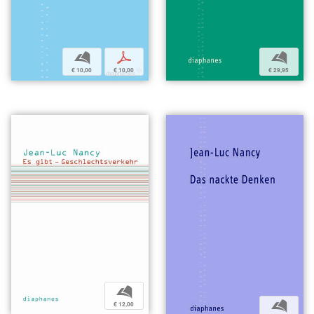
b
p
b
€ 10,00
€ 10,00
€ 29,95
b
b
€ 12,00