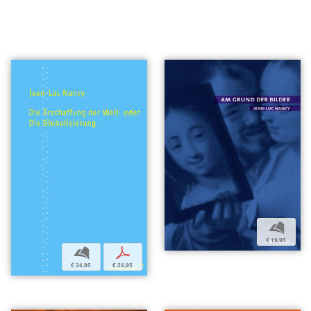
b
€ 19,95
b
p
€ 24,95
€ 24,95