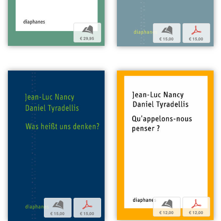
b
b
p
€ 29,95
€ 15,00
€ 15,00
b
p
b
p
€ 12,00
€ 12,00
€ 15,00
€ 15,00