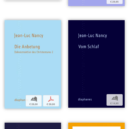
€ 29,95
b
b
p
€ 14,95
€ 28,00
€ 28,00