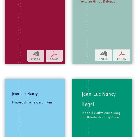
b
p
b
p
€ 18,95
€ 18,95
€ 35,00
€ 40,00