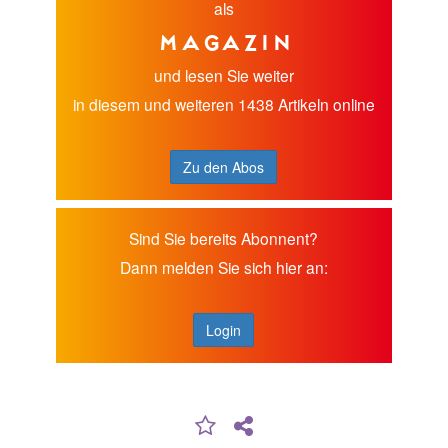
als
Magazin
und lesen Sie weiter
in diesem und weiteren 1438 Artikeln online
Zu den Abos
Sind Sie bereits Abonnent?
Dann melden Sie sich hier an:
Login