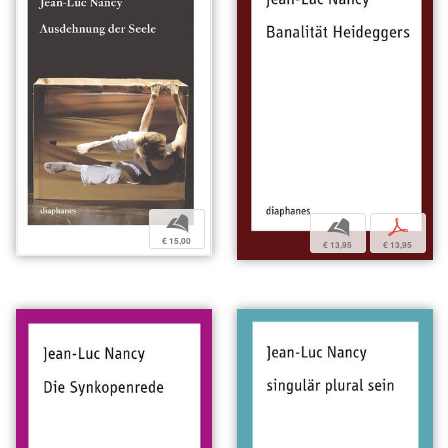
b
b
p
€ 15,00
€ 13,95
€ 13,95