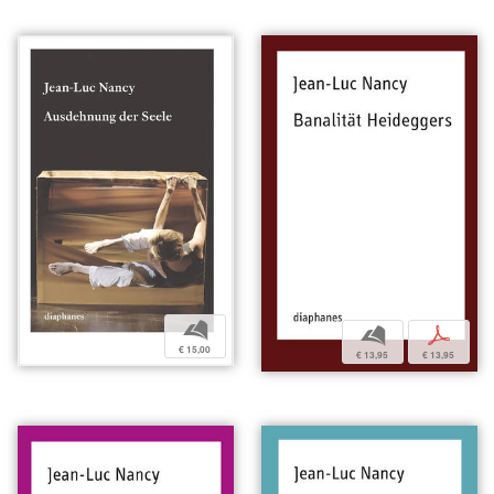
b
b
p
€ 15,00
€ 13,95
€ 13,95