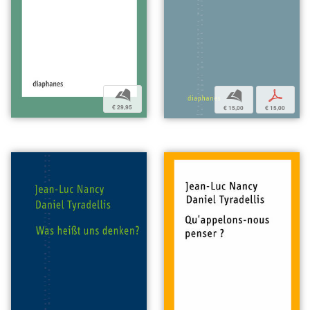
b
b
p
€ 29,95
€ 15,00
€ 15,00