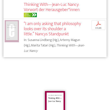
Thinking With—Jean-Luc Nancy:
Vorwort der Herausgeber*innen
OPEN
ACCESS
“I am only asking that philosophy
p
looks over its shoulder a
€ 5,95
little.” Nancys Standpunkt
In: Susanna Lindberg (Hg.), Artemy Magun
(Hg.), Marita Tatari (Hg.),
Thinking With—Jean-
Luc Nancy