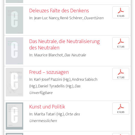
Deleuzes Falte des Denkens
p
€ 9,95
In: Jean-Luc Nancy, René Schérer,
Ouvertüren
Das Neutrale, die Neutralisierung
p
des Neutralen
€ 7,95
In: Maurice Blanchot,
Das Neutrale
Freud – sozusagen
p
€ 7,95
In: Karl-Josef Pazzini (Hg.), Andrea Sabisch
(Hg.), Daniel Tyradellis (Hg.),
Das
Unverfügbare
Kunst und Politik
p
€ 9,95
In: Marita Tatari (Hg.),
Orte des
Unermesslichen