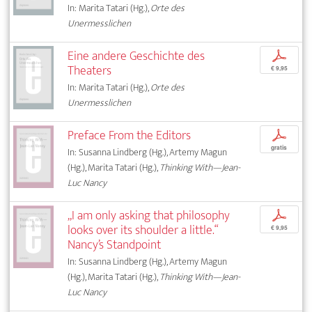
In: Marita Tatari (Hg.),
Orte des
Unermesslichen
Eine andere Geschichte des
p
Theaters
€ 9,95
In: Marita Tatari (Hg.),
Orte des
Unermesslichen
Preface From the Editors
p
gratis
In: Susanna Lindberg (Hg.), Artemy Magun
(Hg.), Marita Tatari (Hg.),
Thinking With—Jean-
Luc Nancy
„I am only asking that philosophy
p
looks over its shoulder a little.“
€ 9,95
Nancy’s Standpoint
In: Susanna Lindberg (Hg.), Artemy Magun
(Hg.), Marita Tatari (Hg.),
Thinking With—Jean-
Luc Nancy