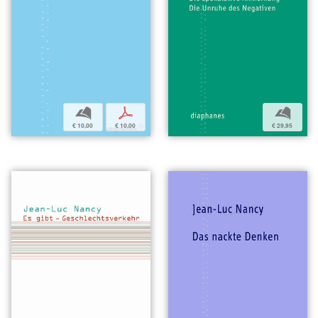
b
p
b
€ 10,00
€ 10,00
€ 29,95