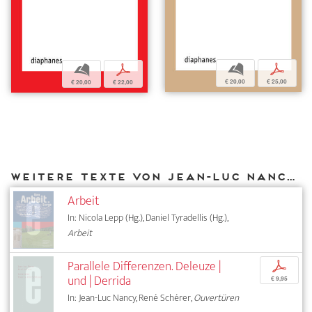
b
p
b
p
€ 20,00
€ 25,00
€ 20,00
€ 22,00
Weitere Texte von Jean-Luc Nancy bei DIAPHANES
Arbeit
In: Nicola Lepp (Hg.), Daniel Tyradellis (Hg.),
Arbeit
Parallele Differenzen. Deleuze |
p
und | Derrida
€ 9,95
In: Jean-Luc Nancy, René Schérer,
Ouvertüren