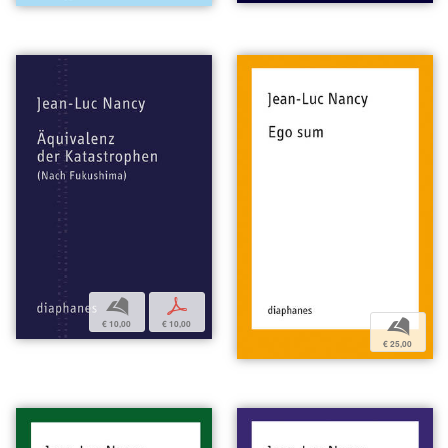
b
p
b
€ 10,00
€ 10,00
€ 25,00