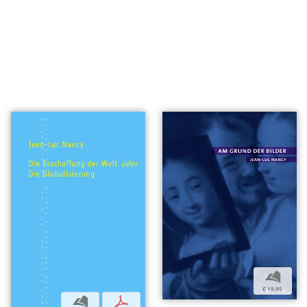
b
€ 19,95
b
p