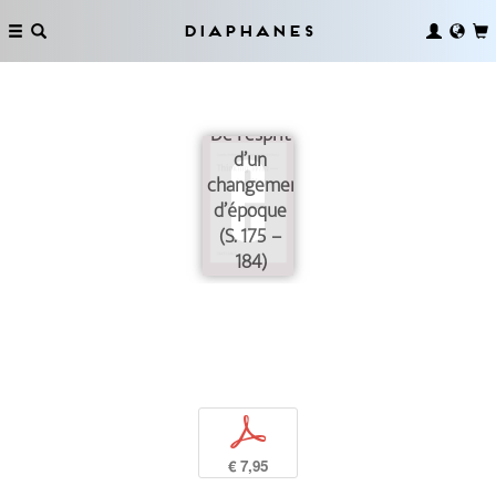
Diaphanes
De l’esprit
d’un
changement
d’époque
(S. 175 –
184)
p
€ 7,95