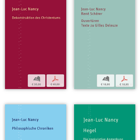
b
p
b
p
€ 18,95
€ 18,95
€ 35,00
€ 40,00