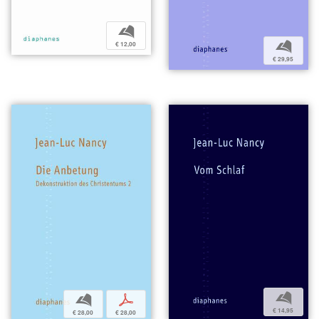
b
b
€ 12,00
€ 29,95
b
b
p
€ 14,95
€ 28,00
€ 28,00