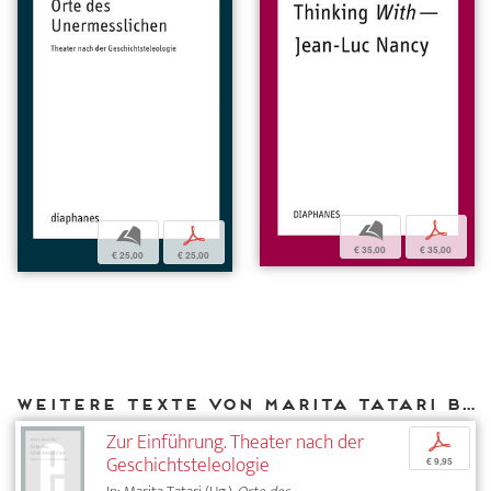
b
p
b
p
€ 35,00
€ 35,00
€ 25,00
€ 25,00
Weitere Texte von Marita Tatari bei DIAPHANES
Zur Einführung. Theater nach der
p
Geschichtsteleologie
€ 9,95