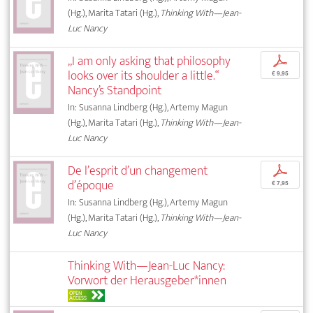
(Hg.), Marita Tatari (Hg.),
Thinking With—Jean-
Luc Nancy
„I am only asking that philosophy
p
looks over its shoulder a little.“
€ 9,95
Nancy’s Standpoint
In: Susanna Lindberg (Hg.), Artemy Magun
(Hg.), Marita Tatari (Hg.),
Thinking With—Jean-
Luc Nancy
De l’esprit d’un changement
p
d’époque
€ 7,95
In: Susanna Lindberg (Hg.), Artemy Magun
(Hg.), Marita Tatari (Hg.),
Thinking With—Jean-
Luc Nancy
Thinking With—Jean-Luc Nancy:
Vorwort der Herausgeber*innen
OPEN
ACCESS