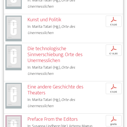
In: Marita Tatari (Hg.),
Orte des
Unermesslichen
Kunst und Politik
p
€ 9,95
In: Marita Tatari (Hg.),
Orte des
Unermesslichen
Die technologische
p
Sinnverschiebung. Orte des
€ 14,95
Unermesslichen
In: Marita Tatari (Hg.),
Orte des
Unermesslichen
Eine andere Geschichte des
p
Theaters
€ 9,95
In: Marita Tatari (Hg.),
Orte des
Unermesslichen
Preface From the Editors
p
gratis
In: Susanna Lindberg (Hg.), Artemy Magun