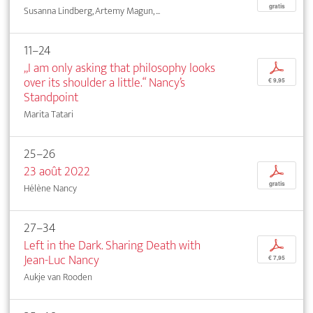
gratis
Susanna Lindberg, Artemy Magun, ...
11–24
„I am only asking that philosophy looks
p
over its shoulder a little.“ Nancy’s
€ 9,95
Standpoint
Marita Tatari
25–26
23 août 2022
p
gratis
Hélène Nancy
27–34
Left in the Dark. Sharing Death with
p
Jean-Luc Nancy
€ 7,95
Aukje van Rooden