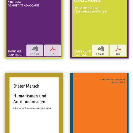
b
p
b
p
€ 15,00
OA
€ 15,00
OA