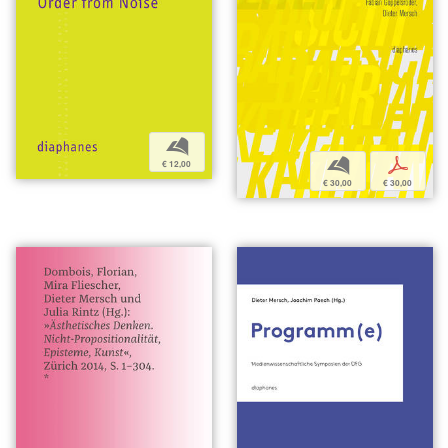
b
b
p
€ 12,00
€ 30,00
€ 30,00