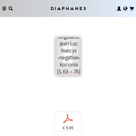
Diaphanes
Cum
grano
singularis.
Jean-Luc
Nancys
›negative‹
koinonia
(S. 63 – 76)
p
€ 9,95