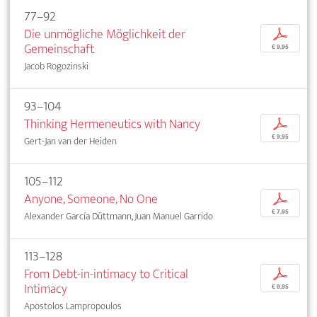
77–92
Die unmögliche Möglichkeit der
p
Gemeinschaft
€ 9,95
Jacob Rogozinski
93–104
Thinking Hermeneutics with Nancy
p
€ 9,95
Gert-Jan van der Heiden
105–112
Anyone, Someone, No One
p
€ 7,95
Alexander García Düttmann, Juan Manuel Garrido
113–128
From Debt-in-intimacy to Critical
p
Intimacy
€ 9,95
Apostolos Lampropoulos