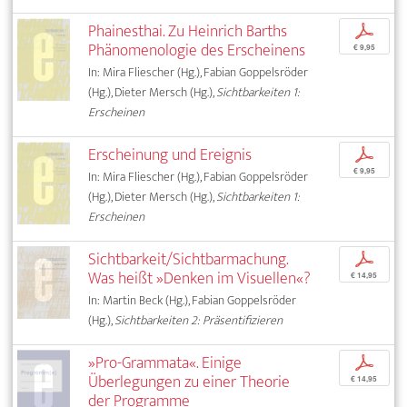
Phainesthai. Zu Heinrich Barths
p
Phänomenologie des Erscheinens
€ 9,95
In: Mira Fliescher (Hg.), Fabian Goppelsröder
(Hg.), Dieter Mersch (Hg.),
Sichtbarkeiten 1:
Erscheinen
Erscheinung und Ereignis
p
€ 9,95
In: Mira Fliescher (Hg.), Fabian Goppelsröder
(Hg.), Dieter Mersch (Hg.),
Sichtbarkeiten 1:
Erscheinen
Sichtbarkeit/Sichtbarmachung.
p
Was heißt »Denken im Visuellen«?
€ 14,95
In: Martin Beck (Hg.), Fabian Goppelsröder
(Hg.),
Sichtbarkeiten 2: Präsentifizieren
»Pro-Grammata«. Einige
p
Überlegungen zu einer Theorie
€ 14,95
der Programme