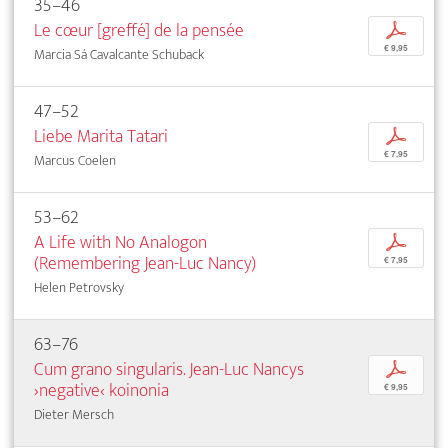
35–46
Le cœur [greffé] de la pensée
p
€ 9,95
Marcia Sá Cavalcante Schuback
47–52
Liebe Marita Tatari
p
€ 7,95
Marcus Coelen
53–62
A Life with No Analogon
p
(Remembering Jean-Luc Nancy)
€ 7,95
Helen Petrovsky
63–76
Cum grano singularis. Jean-Luc Nancys
p
›negative‹ koinonia
€ 9,95
Dieter Mersch