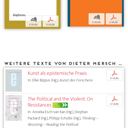
b
p
b
p
€ 45,00
€ 45,00
€ 35,00
€ 35,00
Weitere Texte von Dieter Mersch bei DIAPHANES
Kunst als epistemische Praxis
p
€ 14,95
In: Elke Bippus (Hg.),
Kunst des Forschens
The Political and the Violent: On
p
Resistances
OPEN
€ 14,95
ACCESS
In: Anneka Esch-van Kan (Hg.), Stephan
Packard (Hg.), Philipp Schulte (Hg.),
Thinking –
Resisting – Reading the Political