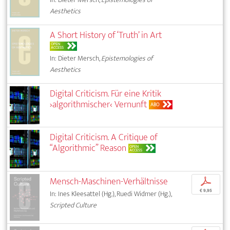
Aesthetics
A Short History of ‘Truth’ in Art
OPEN
ACCESS
In: Dieter Mersch,
Epistemologies of
Aesthetics
Digital Criticism. Für eine Kritik
›algorithmischer‹ Vernunft
ABO
Digital Criticism. A Critique of
“Algorithmic” Reason
OPEN
ACCESS
Mensch-Maschinen-Verhältnisse
p
€ 9,95
In: Ines Kleesattel (Hg.), Ruedi Widmer (Hg.),
Scripted Culture