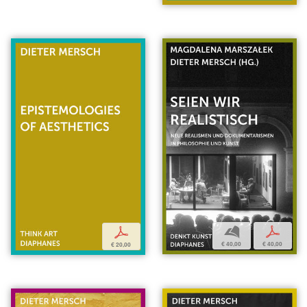
b
p
p
€ 40,00
€ 40,00
€ 20,00