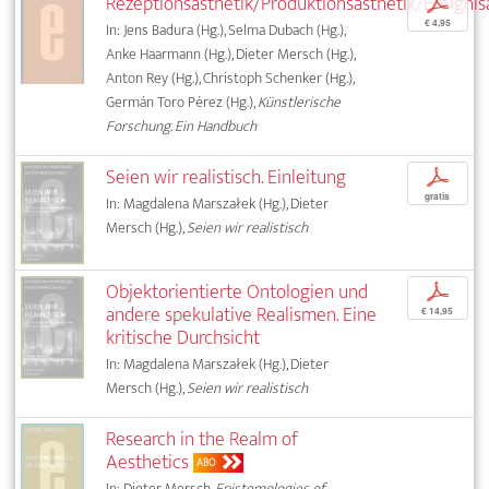
Rezeptionsästhetik/Produktionsästhetik/Ereignis
p
€ 4,95
In: Jens Badura (Hg.), Selma Dubach (Hg.),
Anke Haarmann (Hg.), Dieter Mersch (Hg.),
Anton Rey (Hg.), Christoph Schenker (Hg.),
Germán Toro Pérez (Hg.),
Künstlerische
Forschung. Ein Handbuch
Seien wir realistisch. Einleitung
p
gratis
In: Magdalena Marszałek (Hg.), Dieter
Mersch (Hg.),
Seien wir realistisch
Objektorientierte Ontologien und
p
andere spekulative Realismen. Eine
€ 14,95
kritische Durchsicht
In: Magdalena Marszałek (Hg.), Dieter
Mersch (Hg.),
Seien wir realistisch
Research in the Realm of
Aesthetics
ABO
In: Dieter Mersch,
Epistemologies of