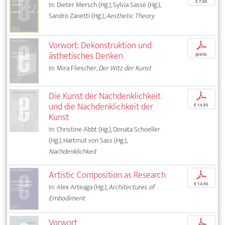
€ 7,95
In: Dieter Mersch (Hg.), Sylvia Sasse (Hg.),
Sandro Zanetti (Hg.),
Aesthetic Theory
Vorwort: Dekonstruktion und
p
ästhetisches Denken
gratis
In: Mira Fliescher,
Der Witz der Kunst
Die Kunst der Nachdenklichkeit
p
und die Nachdenklichkeit der
€ 14,95
Kunst
In: Christine Abbt (Hg.), Donata Schoeller
(Hg.), Hartmut von Sass (Hg.),
Nachdenklichkeit
Artistic Composition as Research
p
€ 14,95
In: Alex Arteaga (Hg.),
Architectures of
Embodiment
Vorwort
p