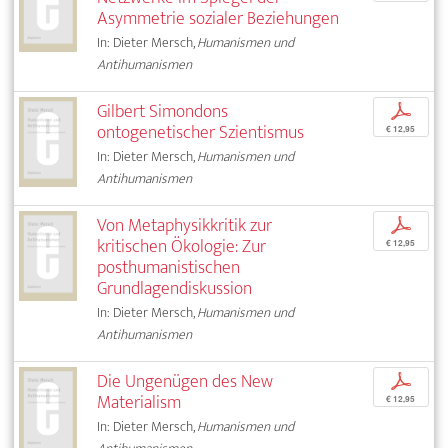
Asymmetrie sozialer Beziehungen
In: Dieter Mersch,
Humanismen und
Antihumanismen
Gilbert Simondons
p
ontogenetischer Szientismus
€ 12,95
In: Dieter Mersch,
Humanismen und
Antihumanismen
Von Metaphysikkritik zur
p
kritischen Ökologie: Zur
€ 12,95
posthumanistischen
Grundlagendiskussion
In: Dieter Mersch,
Humanismen und
Antihumanismen
Die Ungenügen des New
p
Materialism
€ 12,95
In: Dieter Mersch,
Humanismen und