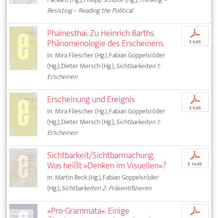
Resisting – Reading the Political
Phainesthai. Zu Heinrich Barths
p
Phänomenologie des Erscheinens
€ 9,95
In: Mira Fliescher (Hg.), Fabian Goppelsröder
(Hg.), Dieter Mersch (Hg.),
Sichtbarkeiten 1:
Erscheinen
Erscheinung und Ereignis
p
€ 9,95
In: Mira Fliescher (Hg.), Fabian Goppelsröder
(Hg.), Dieter Mersch (Hg.),
Sichtbarkeiten 1:
Erscheinen
Sichtbarkeit/Sichtbarmachung.
p
Was heißt »Denken im Visuellen«?
€ 14,95
In: Martin Beck (Hg.), Fabian Goppelsröder
(Hg.),
Sichtbarkeiten 2: Präsentifizieren
»Pro-Grammata«. Einige
p