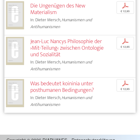
Die Ungenügen des New
p
Materialism
€ 12,95
In: Dieter Mersch,
Humanismen und
Antihumanismen
Jean-Luc Nancys Philosophie der
p
›Mit-Teilung‹ zwischen Ontologie
€ 12,95
und Sozialität
In: Dieter Mersch,
Humanismen und
Antihumanismen
Was bedeutet koininia unter
p
posthumanen Bedingungen?
€ 12,95
In: Dieter Mersch,
Humanismen und
Antihumanismen
Copyright
©
2026 DIAPHANES
Datenschutzerklärung