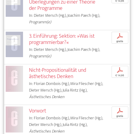
Überlegungen zu einer Theorie
€ 14,95
der Programme
In: Dieter Mersch (Hg.), Joachim Paech (Hg.),
Programm(e)
3. Einführung: Sektion: »Was ist
p
programmierbar?«
gratis
In: Dieter Mersch (Hg.), Joachim Paech (Hg.),
Programm(e)
Nicht-Propositionalität und
p
ästhetisches Denken
€ 14,95
In: Florian Dombois (Hg.), Mira Fliescher (Hg.),
Dieter Mersch (Hg.), Julia Rintz (Hg.),
Ästhetisches Denken
Vorwort
p
gratis
In: Florian Dombois (Hg.), Mira Fliescher (Hg.),
Dieter Mersch (Hg.), Julia Rintz (Hg.),
Ästhetisches Denken