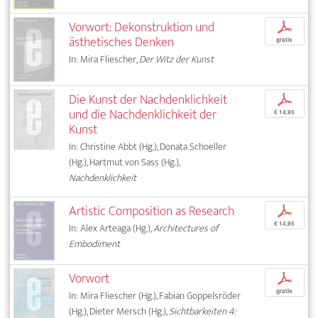
Vorwort: Dekonstruktion und
p
ästhetisches Denken
gratis
In: Mira Fliescher,
Der Witz der Kunst
Die Kunst der Nachdenklichkeit
p
und die Nachdenklichkeit der
€ 14,95
Kunst
In: Christine Abbt (Hg.), Donata Schoeller
(Hg.), Hartmut von Sass (Hg.),
Nachdenklichkeit
Artistic Composition as Research
p
€ 14,95
In: Alex Arteaga (Hg.),
Architectures of
Embodiment
Vorwort
p
gratis
In: Mira Fliescher (Hg.), Fabian Goppelsröder
(Hg.), Dieter Mersch (Hg.),
Sichtbarkeiten 4: