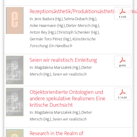
Rezeptionsästhetik/Produktionsästhetik/Ereignis
p
€ 4,95
In: Jens Badura (Hg.), Selma Dubach (Hg.),
Anke Haarmann (Hg.), Dieter Mersch (Hg.),
Anton Rey (Hg.), Christoph Schenker (Hg.),
Germán Toro Pérez (Hg.),
Künstlerische
Forschung. Ein Handbuch
Seien wir realistisch. Einleitung
p
gratis
In: Magdalena Marszałek (Hg.), Dieter
Mersch (Hg.),
Seien wir realistisch
Objektorientierte Ontologien und
p
andere spekulative Realismen. Eine
€ 14,95
kritische Durchsicht
In: Magdalena Marszałek (Hg.), Dieter
Mersch (Hg.),
Seien wir realistisch
Research in the Realm of