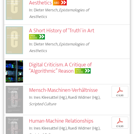
Aesthetics
ABO
In: Dieter Mersch,
Epistemologies of
Aesthetics
A Short History of ‘Truth’ in Art
OPEN
ACCESS
In: Dieter Mersch,
Epistemologies of
Aesthetics
Digital Criticism. A Critique of
“Algorithmic” Reason
OPEN
ACCESS
Mensch-Maschinen-Verhältnisse
p
€ 9,95
In: Ines Kleesattel (Hg.), Ruedi Widmer (Hg.),
Scripted Culture
Human-Machine Relationships
p
€ 9,95
In: Ines Kleesattel (Hg.), Ruedi Widmer (Hg.),