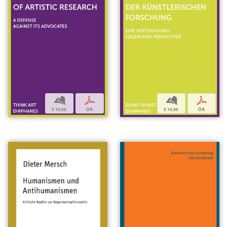
b
p
b
p
€ 15,00
OA
€ 15,00
OA