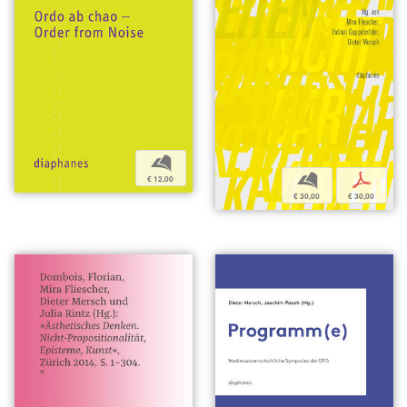
b
b
p
€ 12,00
€ 30,00
€ 30,00