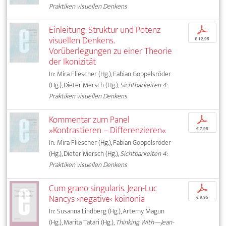
Praktiken visuellen Denkens
Einleitung. Struktur und Potenz
p
visuellen Denkens.
€ 12,95
Vorüberlegungen zu einer Theorie
der Ikonizität
In: Mira Fliescher (Hg.), Fabian Goppelsröder
(Hg.), Dieter Mersch (Hg.),
Sichtbarkeiten 4:
Praktiken visuellen Denkens
Kommentar zum Panel
p
»Kontrastieren – Differenzieren«
€ 7,95
In: Mira Fliescher (Hg.), Fabian Goppelsröder
(Hg.), Dieter Mersch (Hg.),
Sichtbarkeiten 4:
Praktiken visuellen Denkens
Cum grano singularis. Jean-Luc
p
Nancys ›negative‹ koinonia
€ 9,95
In: Susanna Lindberg (Hg.), Artemy Magun
(Hg.), Marita Tatari (Hg.),
Thinking With—Jean-