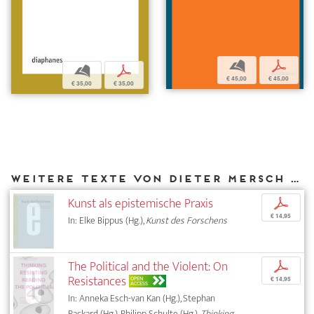
b
p
b
p
€ 45,00
€ 45,00
€ 35,00
€ 35,00
Weitere Texte von Dieter Mersch bei DIAPHANES
Kunst als epistemische Praxis
p
€ 14,95
In: Elke Bippus (Hg.),
Kunst des Forschens
The Political and the Violent: On
p
Resistances
OPEN
€ 14,95
ACCESS
In: Anneka Esch-van Kan (Hg.), Stephan
Packard (Hg.), Philipp Schulte (Hg.),
Thinking –