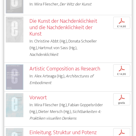
In: Mira Fliescher,
Der Witz der Kunst
Die Kunst der Nachdenklichkeit
p
und die Nachdenklichkeit der
€ 14,95
Kunst
In: Christine Abbt (Hg.), Donata Schoeller
(Hg.), Hartmut von Sass (Hg.),
Nachdenklichkeit
Artistic Composition as Research
p
€ 14,95
In: Alex Arteaga (Hg.),
Architectures of
Embodiment
Vorwort
p
gratis
In: Mira Fliescher (Hg.), Fabian Goppelsröder
(Hg.), Dieter Mersch (Hg.),
Sichtbarkeiten 4:
Praktiken visuellen Denkens
Einleitung. Struktur und Potenz
p