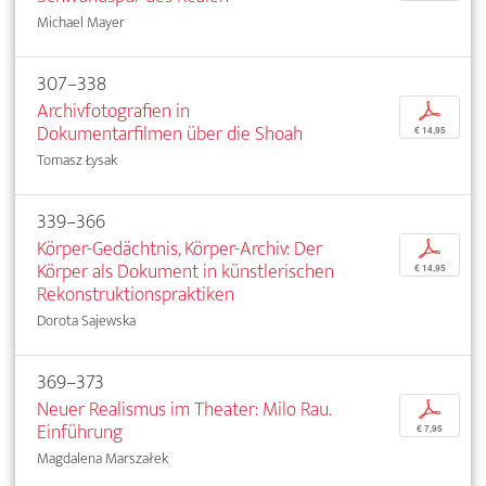
Michael Mayer
307–338
Archivfotografien in
p
Dokumentarfilmen über die Shoah
€ 14,95
Tomasz Łysak
339–366
Körper-Gedächtnis, Körper-Archiv: Der
p
Körper als Dokument in künstlerischen
€ 14,95
Rekonstruktionspraktiken
Dorota Sajewska
369–373
Neuer Realismus im Theater: Milo Rau.
p
Einführung
€ 7,95
Magdalena Marszałek