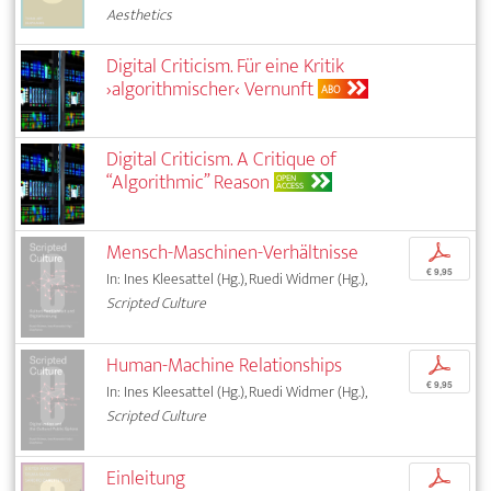
Aesthetics
Digital Criticism. Für eine Kritik
›algorithmischer‹ Vernunft
ABO
Digital Criticism. A Critique of
“Algorithmic” Reason
OPEN
ACCESS
Mensch-Maschinen-Verhältnisse
p
€ 9,95
In: Ines Kleesattel (Hg.), Ruedi Widmer (Hg.),
Scripted Culture
Human-Machine Relationships
p
€ 9,95
In: Ines Kleesattel (Hg.), Ruedi Widmer (Hg.),
Scripted Culture
Einleitung
p