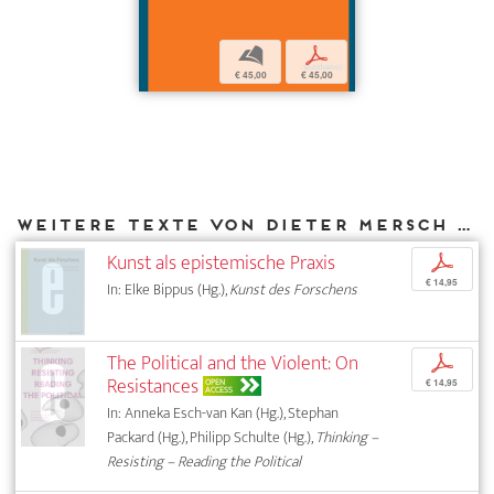
b
p
€ 45,00
€ 45,00
Weitere Texte von Dieter Mersch bei DIAPHANES
Kunst als epistemische Praxis
p
€ 14,95
In: Elke Bippus (Hg.),
Kunst des Forschens
The Political and the Violent: On
p
Resistances
OPEN
€ 14,95
ACCESS
In: Anneka Esch-van Kan (Hg.), Stephan
Packard (Hg.), Philipp Schulte (Hg.),
Thinking –
Resisting – Reading the Political