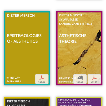
b
p
p
€ 35,00
€ 35,00
€ 20,00