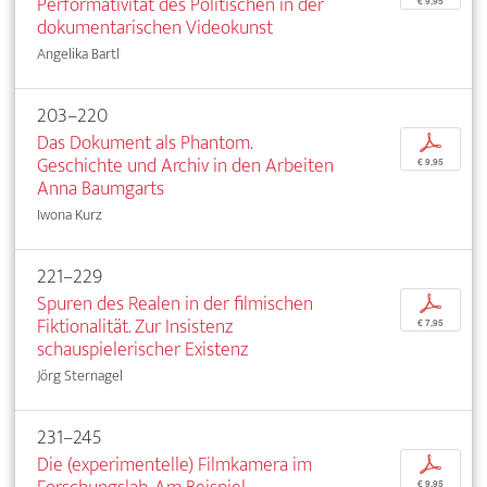
Performativität des Politischen in der
€ 9,95
dokumentarischen Videokunst
Angelika Bartl
203–220
Das Dokument als Phantom.
p
Geschichte und Archiv in den Arbeiten
€ 9,95
Anna Baumgarts
Iwona Kurz
221–229
Spuren des Realen in der filmischen
p
Fiktionalität. Zur Insistenz
€ 7,95
schauspielerischer Existenz
Jörg Sternagel
231–245
Die (experimentelle) Filmkamera im
p
€ 9,95