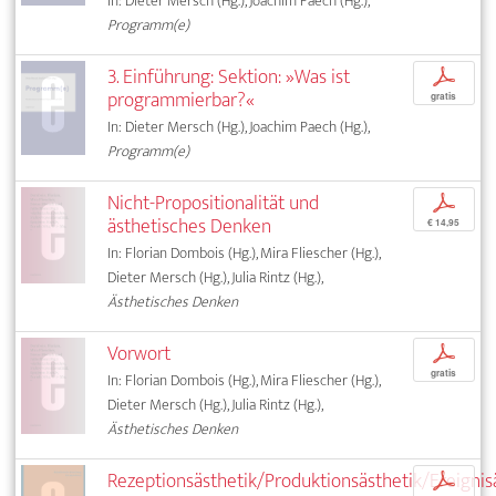
In: Dieter Mersch (Hg.), Joachim Paech (Hg.),
Programm(e)
3. Einführung: Sektion: »Was ist
p
programmierbar?«
gratis
In: Dieter Mersch (Hg.), Joachim Paech (Hg.),
Programm(e)
Nicht-Propositionalität und
p
ästhetisches Denken
€ 14,95
In: Florian Dombois (Hg.), Mira Fliescher (Hg.),
Dieter Mersch (Hg.), Julia Rintz (Hg.),
Ästhetisches Denken
Vorwort
p
gratis
In: Florian Dombois (Hg.), Mira Fliescher (Hg.),
Dieter Mersch (Hg.), Julia Rintz (Hg.),
Ästhetisches Denken
Rezeptionsästhetik/Produktionsästhetik/Ereignis
p