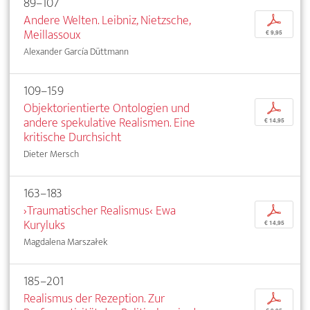
89–107
Andere Welten. Leibniz, Nietzsche,
p
Meillassoux
€ 9,95
Alexander García Düttmann
109–159
Objektorientierte Ontologien und
p
andere spekulative Realismen. Eine
€ 14,95
kritische Durchsicht
Dieter Mersch
163–183
›Traumatischer Realismus‹ Ewa
p
Kuryluks
€ 14,95
Magdalena Marszałek
185–201
Realismus der Rezeption. Zur
p