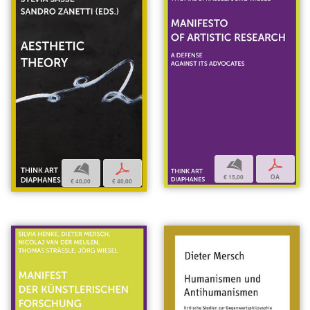
b
p
b
p
€ 15,00
OA
€ 40,00
€ 40,00