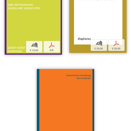
b
p
b
p
€ 35,00
€ 35,00
€ 15,00
OA