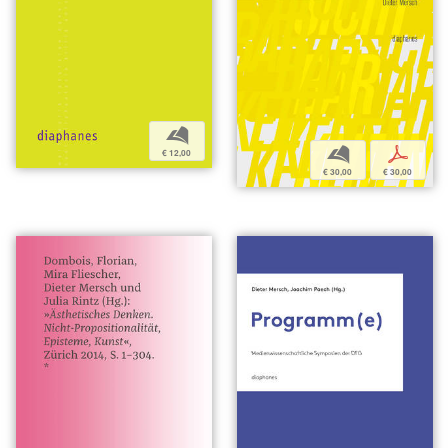
b
b
p
€ 12,00
€ 30,00
€ 30,00