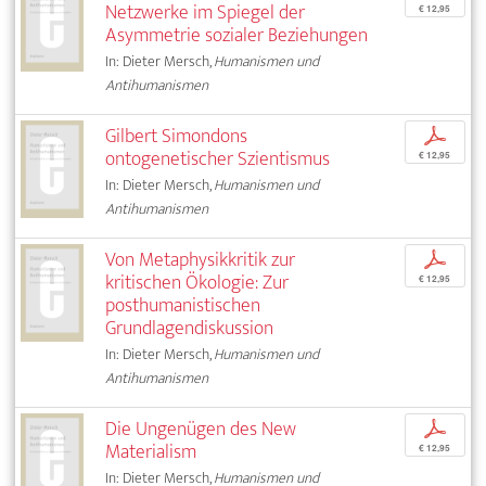
Netzwerke im Spiegel der
€ 12,95
Asymmetrie sozialer Beziehungen
In: Dieter Mersch,
Humanismen und
Antihumanismen
Gilbert Simondons
p
ontogenetischer Szientismus
€ 12,95
In: Dieter Mersch,
Humanismen und
Antihumanismen
Von Metaphysikkritik zur
p
kritischen Ökologie: Zur
€ 12,95
posthumanistischen
Grundlagendiskussion
In: Dieter Mersch,
Humanismen und
Antihumanismen
Die Ungenügen des New
p
Materialism
€ 12,95
In: Dieter Mersch,
Humanismen und