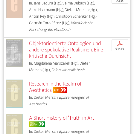
€ 4,95
In: Jens Badura (Hg.), Selma Dubach (Hg.),
Anke Haarmann (Hg.), Dieter Mersch (Hg.),
Anton Rey (Hg.), Christoph Schenker (Hg.),
Germán Toro Pérez (Hg.),
Künstlerische
Forschung. Ein Handbuch
Objektorientierte Ontologien und
p
andere spekulative Realismen. Eine
€ 14,95
kritische Durchsicht
In: Magdalena Marszałek (Hg.), Dieter
Mersch (Hg.),
Seien wir realistisch
Research in the Realm of
Aesthetics
ABO
In: Dieter Mersch,
Epistemologies of
Aesthetics
A Short History of ‘Truth’ in Art
OPEN
ACCESS
In: Dieter Mersch,
Epistemologies of