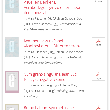
visuellen Denkens.
€ 12,95
Vorüberlegungen zu einer Theorie
der Ikonizität
In: Mira Fliescher (Hg.), Fabian Goppelsröder
(Hg.), Dieter Mersch (Hg.),
Sichtbarkeiten 4:
Praktiken visuellen Denkens
Kommentar zum Panel
p
»Kontrastieren – Differenzieren«
€ 7,95
In: Mira Fliescher (Hg.), Fabian Goppelsröder
(Hg.), Dieter Mersch (Hg.),
Sichtbarkeiten 4:
Praktiken visuellen Denkens
Cum grano singularis. Jean-Luc
p
Nancys ›negative‹ koinonia
€ 9,95
In: Susanna Lindberg (Hg.), Artemy Magun
(Hg.), Marita Tatari (Hg.),
Thinking With—Jean-
Luc Nancy
Bruno Latours symmetrische
p