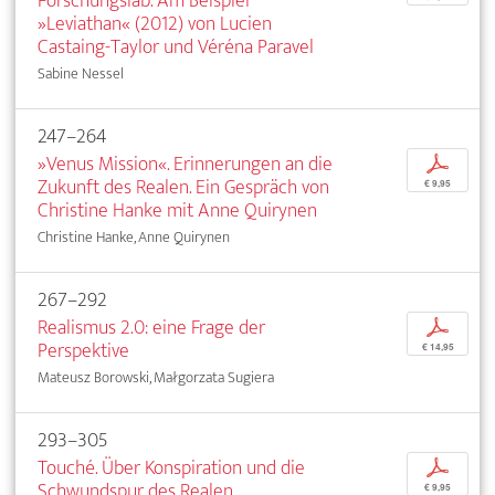
Forschungslab. Am Beispiel
»Leviathan« (2012) von Lucien
Castaing-Taylor und Véréna Paravel
Sabine Nessel
247–264
»Venus Mission«. Erinnerungen an die
p
Zukunft des Realen. Ein Gespräch von
€ 9,95
Christine Hanke mit Anne Quirynen
Christine Hanke, Anne Quirynen
267–292
Realismus 2.0: eine Frage der
p
Perspektive
€ 14,95
Mateusz Borowski, Małgorzata Sugiera
293–305
Touché. Über Konspiration und die
p
Schwundspur des Realen
€ 9,95