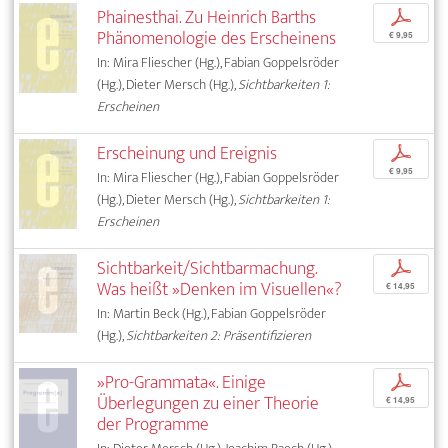
Phainesthai. Zu Heinrich Barths
p
Phänomenologie des Erscheinens
€ 9,95
In: Mira Fliescher (Hg.), Fabian Goppelsröder
(Hg.), Dieter Mersch (Hg.),
Sichtbarkeiten 1:
Erscheinen
Erscheinung und Ereignis
p
€ 9,95
In: Mira Fliescher (Hg.), Fabian Goppelsröder
(Hg.), Dieter Mersch (Hg.),
Sichtbarkeiten 1:
Erscheinen
Sichtbarkeit/Sichtbarmachung.
p
Was heißt »Denken im Visuellen«?
€ 14,95
In: Martin Beck (Hg.), Fabian Goppelsröder
(Hg.),
Sichtbarkeiten 2: Präsentifizieren
»Pro-Grammata«. Einige
p
Überlegungen zu einer Theorie
€ 14,95
der Programme