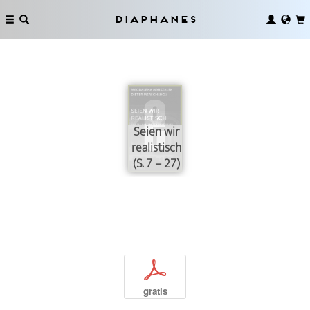
Diaphanes
Seien wir
realistisch
(S. 7 – 27)
p
gratis