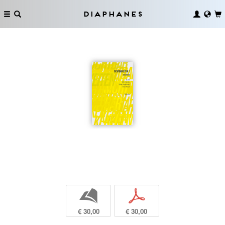
Diaphanes
b
p
€ 30,00
€ 30,00