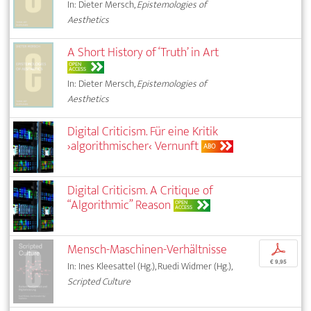
In: Dieter Mersch,
Epistemologies of
Aesthetics
A Short History of ‘Truth’ in Art
OPEN
ACCESS
In: Dieter Mersch,
Epistemologies of
Aesthetics
Digital Criticism. Für eine Kritik
›algorithmischer‹ Vernunft
ABO
Digital Criticism. A Critique of
“Algorithmic” Reason
OPEN
ACCESS
Mensch-Maschinen-Verhältnisse
p
€ 9,95
In: Ines Kleesattel (Hg.), Ruedi Widmer (Hg.),
Scripted Culture