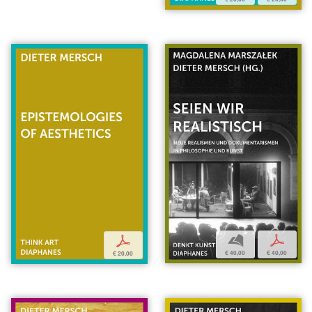
b
p
p
€ 40,00
€ 40,00
€ 20,00