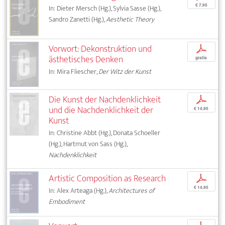
€ 7,95
In: Dieter Mersch (Hg.), Sylvia Sasse (Hg.),
Sandro Zanetti (Hg.),
Aesthetic Theory
Vorwort: Dekonstruktion und
p
ästhetisches Denken
gratis
In: Mira Fliescher,
Der Witz der Kunst
Die Kunst der Nachdenklichkeit
p
und die Nachdenklichkeit der
€ 14,95
Kunst
In: Christine Abbt (Hg.), Donata Schoeller
(Hg.), Hartmut von Sass (Hg.),
Nachdenklichkeit
Artistic Composition as Research
p
€ 14,95
In: Alex Arteaga (Hg.),
Architectures of
Embodiment