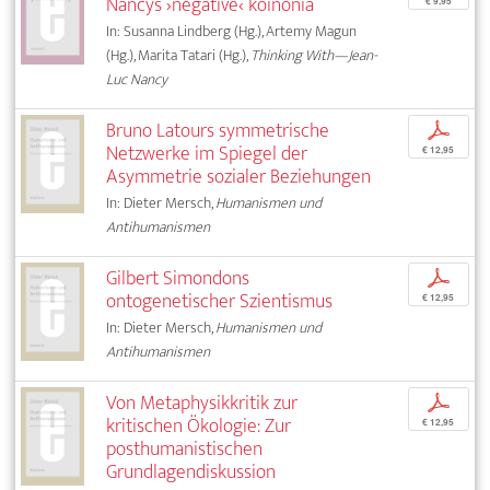
Nancys ›negative‹ koinonia
€ 9,95
In: Susanna Lindberg (Hg.), Artemy Magun
(Hg.), Marita Tatari (Hg.),
Thinking With—Jean-
Luc Nancy
Bruno Latours symmetrische
p
Netzwerke im Spiegel der
€ 12,95
Asymmetrie sozialer Beziehungen
In: Dieter Mersch,
Humanismen und
Antihumanismen
Gilbert Simondons
p
ontogenetischer Szientismus
€ 12,95
In: Dieter Mersch,
Humanismen und
Antihumanismen
Von Metaphysikkritik zur
p
kritischen Ökologie: Zur
€ 12,95
posthumanistischen
Grundlagendiskussion