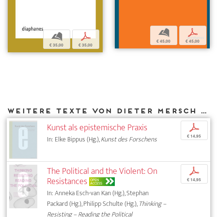
b
p
b
p
€ 45,00
€ 45,00
€ 35,00
€ 35,00
Weitere Texte von Dieter Mersch bei DIAPHANES
Kunst als epistemische Praxis
p
€ 14,95
In: Elke Bippus (Hg.),
Kunst des Forschens
The Political and the Violent: On
p
Resistances
OPEN
€ 14,95
ACCESS
In: Anneka Esch-van Kan (Hg.), Stephan
Packard (Hg.), Philipp Schulte (Hg.),
Thinking –
Resisting – Reading the Political