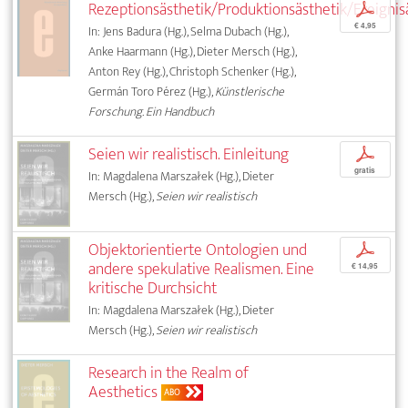
Rezeptionsästhetik/Produktionsästhetik/Ereignis
p
€ 4,95
In: Jens Badura (Hg.), Selma Dubach (Hg.),
Anke Haarmann (Hg.), Dieter Mersch (Hg.),
Anton Rey (Hg.), Christoph Schenker (Hg.),
Germán Toro Pérez (Hg.),
Künstlerische
Forschung. Ein Handbuch
Seien wir realistisch. Einleitung
p
gratis
In: Magdalena Marszałek (Hg.), Dieter
Mersch (Hg.),
Seien wir realistisch
Objektorientierte Ontologien und
p
andere spekulative Realismen. Eine
€ 14,95
kritische Durchsicht
In: Magdalena Marszałek (Hg.), Dieter
Mersch (Hg.),
Seien wir realistisch
Research in the Realm of
Aesthetics
ABO