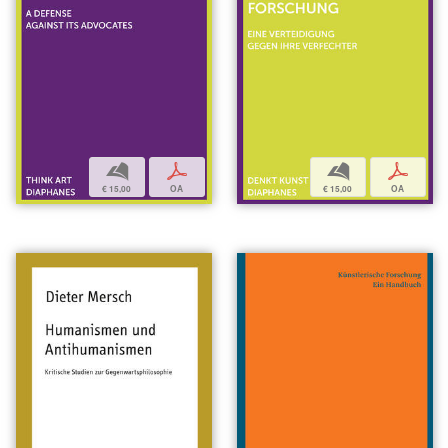
b
p
b
p
€ 15,00
OA
€ 15,00
OA