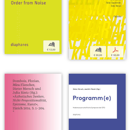
b
b
p
€ 12,00
€ 30,00
€ 30,00