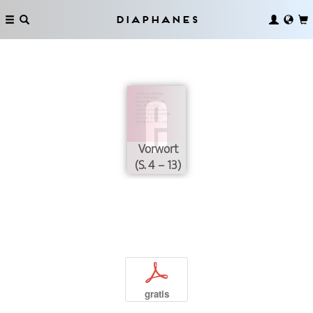
Diaphanes
Vorwort
(S. 4 – 13)
p
gratis