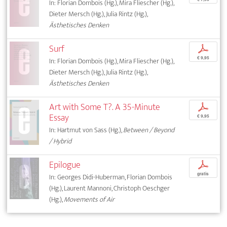
In: Florian Dombois (Hg.), Mira Fliescher (Hg.),
Dieter Mersch (Hg.), Julia Rintz (Hg.),
Ästhetisches Denken
Surf
p
€ 9,95
In: Florian Dombois (Hg.), Mira Fliescher (Hg.),
Dieter Mersch (Hg.), Julia Rintz (Hg.),
Ästhetisches Denken
Art with Some T?. A 35-Minute
p
Essay
€ 9,95
In: Hartmut von Sass (Hg.),
Between / Beyond
/ Hybrid
Epilogue
p
gratis
In: Georges Didi-Huberman, Florian Dombois
(Hg.), Laurent Mannoni, Christoph Oeschger
(Hg.),
Movements of Air