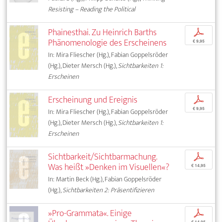
Resisting – Reading the Political
Phainesthai. Zu Heinrich Barths
p
Phänomenologie des Erscheinens
€ 9,95
In: Mira Fliescher (Hg.), Fabian Goppelsröder
(Hg.), Dieter Mersch (Hg.),
Sichtbarkeiten 1:
Erscheinen
Erscheinung und Ereignis
p
€ 9,95
In: Mira Fliescher (Hg.), Fabian Goppelsröder
(Hg.), Dieter Mersch (Hg.),
Sichtbarkeiten 1:
Erscheinen
Sichtbarkeit/Sichtbarmachung.
p
Was heißt »Denken im Visuellen«?
€ 14,95
In: Martin Beck (Hg.), Fabian Goppelsröder
(Hg.),
Sichtbarkeiten 2: Präsentifizieren
»Pro-Grammata«. Einige
p
€ 14,95