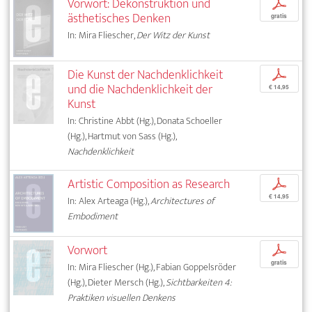
Vorwort: Dekonstruktion und
p
ästhetisches Denken
gratis
In: Mira Fliescher,
Der Witz der Kunst
Die Kunst der Nachdenklichkeit
p
und die Nachdenklichkeit der
€ 14,95
Kunst
In: Christine Abbt (Hg.), Donata Schoeller
(Hg.), Hartmut von Sass (Hg.),
Nachdenklichkeit
Artistic Composition as Research
p
€ 14,95
In: Alex Arteaga (Hg.),
Architectures of
Embodiment
Vorwort
p
gratis
In: Mira Fliescher (Hg.), Fabian Goppelsröder
(Hg.), Dieter Mersch (Hg.),
Sichtbarkeiten 4:
Praktiken visuellen Denkens