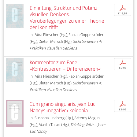
Einleitung. Struktur und Potenz
p
visuellen Denkens.
€ 12,95
Vorüberlegungen zu einer Theorie
der Ikonizität
In: Mira Fliescher (Hg.), Fabian Goppelsröder
(Hg.), Dieter Mersch (Hg.),
Sichtbarkeiten 4:
Praktiken visuellen Denkens
Kommentar zum Panel
p
»Kontrastieren – Differenzieren«
€ 7,95
In: Mira Fliescher (Hg.), Fabian Goppelsröder
(Hg.), Dieter Mersch (Hg.),
Sichtbarkeiten 4:
Praktiken visuellen Denkens
Cum grano singularis. Jean-Luc
p
Nancys ›negative‹ koinonia
€ 9,95
In: Susanna Lindberg (Hg.), Artemy Magun
(Hg.), Marita Tatari (Hg.),
Thinking With—Jean-
Luc Nancy