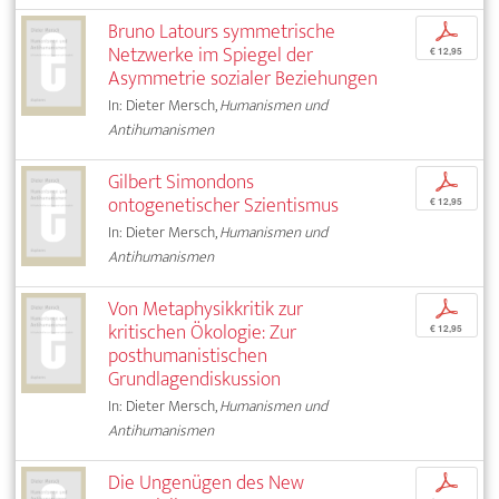
Bruno Latours symmetrische
p
Netzwerke im Spiegel der
€ 12,95
Asymmetrie sozialer Beziehungen
In: Dieter Mersch,
Humanismen und
Antihumanismen
Gilbert Simondons
p
ontogenetischer Szientismus
€ 12,95
In: Dieter Mersch,
Humanismen und
Antihumanismen
Von Metaphysikkritik zur
p
kritischen Ökologie: Zur
€ 12,95
posthumanistischen
Grundlagendiskussion
In: Dieter Mersch,
Humanismen und
Antihumanismen
Die Ungenügen des New
p