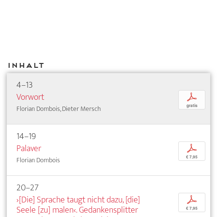
Inhalt
4–13
Vorwort
p
gratis
Florian Dombois, Dieter Mersch
14–19
Palaver
p
€ 7,95
Florian Dombois
20–27
›[Die] Sprache taugt nicht dazu, [die]
p
Seele [zu] malen‹. Gedankensplitter
€ 7,95