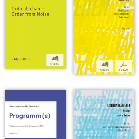
b
b
p
€ 12,00
€ 30,00
€ 30,00