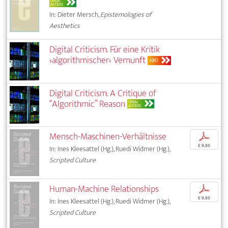
OPEN
ACCESS
In: Dieter Mersch,
Epistemologies of
Aesthetics
Digital Criticism. Für eine Kritik
›algorithmischer‹ Vernunft
ABO
Digital Criticism. A Critique of
“Algorithmic” Reason
OPEN
ACCESS
Mensch-Maschinen-Verhältnisse
p
€ 9,95
In: Ines Kleesattel (Hg.), Ruedi Widmer (Hg.),
Scripted Culture
Human-Machine Relationships
p
€ 9,95
In: Ines Kleesattel (Hg.), Ruedi Widmer (Hg.),
Scripted Culture