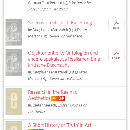
Germán Toro Pérez (Hg.),
Künstlerische
Forschung. Ein Handbuch
Seien wir realistisch. Einleitung
p
gratis
In: Magdalena Marszałek (Hg.), Dieter
Mersch (Hg.),
Seien wir realistisch
Objektorientierte Ontologien und
p
andere spekulative Realismen. Eine
€ 14,95
kritische Durchsicht
In: Magdalena Marszałek (Hg.), Dieter
Mersch (Hg.),
Seien wir realistisch
Research in the Realm of
Aesthetics
ABO
In: Dieter Mersch,
Epistemologies of
Aesthetics
A Short History of ‘Truth’ in Art