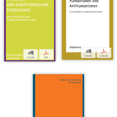
b
p
b
p
€ 35,00
€ 35,00
€ 15,00
OA