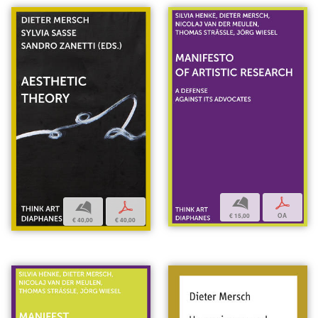
b
p
b
p
€ 15,00
OA
€ 40,00
€ 40,00