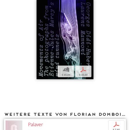
b
p
€ 45,00
€ 45,00
Weitere Texte von Florian Dombois bei DIAPHANES
Palaver
p
€ 7,95