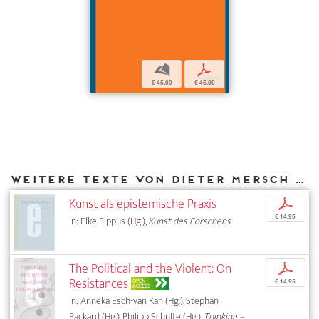
b
p
€ 45,00
€ 45,00
Weitere Texte von Dieter Mersch bei DIAPHANES
Kunst als epistemische Praxis
p
€ 14,95
In: Elke Bippus (Hg.),
Kunst des Forschens
The Political and the Violent: On
p
Resistances
OPEN
€ 14,95
ACCESS
In: Anneka Esch-van Kan (Hg.), Stephan
Packard (Hg.), Philipp Schulte (Hg.),
Thinking –