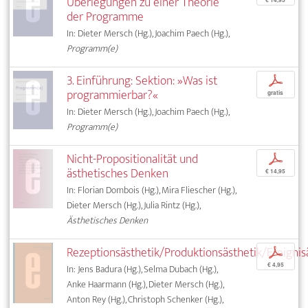
Überlegungen zu einer Theorie
der Programme
In: Dieter Mersch (Hg.), Joachim Paech (Hg.),
Programm(e)
3. Einführung: Sektion: »Was ist
p
programmierbar?«
gratis
In: Dieter Mersch (Hg.), Joachim Paech (Hg.),
Programm(e)
Nicht-Propositionalität und
p
ästhetisches Denken
€ 14,95
In: Florian Dombois (Hg.), Mira Fliescher (Hg.),
Dieter Mersch (Hg.), Julia Rintz (Hg.),
Ästhetisches Denken
Rezeptionsästhetik/Produktionsästhetik/Ereignis
p
€ 4,95
In: Jens Badura (Hg.), Selma Dubach (Hg.),
Anke Haarmann (Hg.), Dieter Mersch (Hg.),
Anton Rey (Hg.), Christoph Schenker (Hg.),