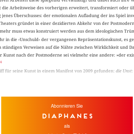
 die Arbeitsweise des vorherigen erweitert, transformiert oder 
g jenes Überschusses: der emotionalen Aufladung der ins Spiel inv
Theaters gründet in einer dezidierten Abkehr von der Postmoderne: 
ielmehr muss etwas konstruiert werden aus dem ideologischen Trü
hr in die ›Unschuld‹ der vergangenen Repräsentationskunst, es g
im ständigen Verweisen auf die Nähte zwischen Wirklichkeit und Dar
r Kunst nach der Postmoderne sei vielmehr eine andere: »der exis
4
riff für seine Kunst in einem Manifest von 2009 gefunden:
die Unst
:
Abonnieren Sie
diaphanes
als