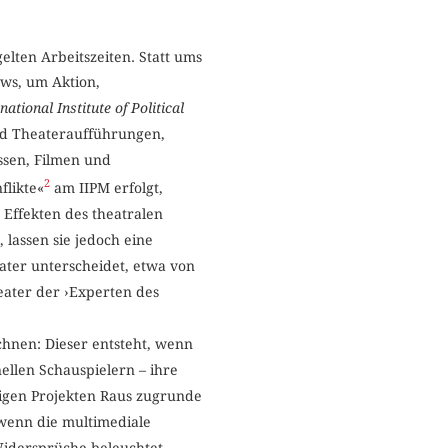
elten Arbeitszeiten. Statt ums
ews, um Aktion,
national Institute of Political
nd Theateraufführungen,
ssen, Filmen und
2
flikte«
am IIPM erfolgt,
Effekten des theatralen
 lassen sie jedoch eine
ater unterscheidet, etwa von
eater der ›Experten des
hnen: Dieser entsteht, wenn
ellen Schauspielern – ihre
nigen Projekten Raus zugrunde
 wenn die multimediale
Widersprüche beleuchtet,