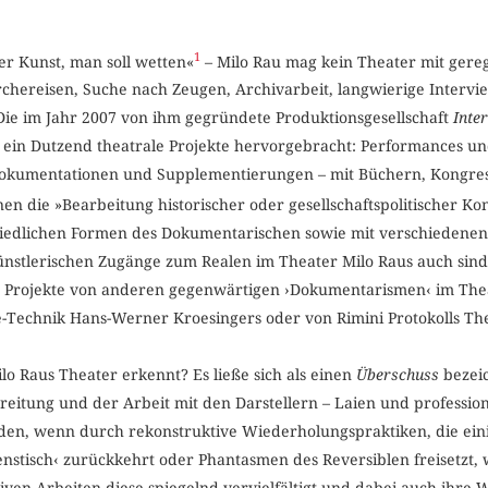
1
er Kunst, man soll wetten«
– Milo Rau mag kein Theater mit gereg
chereisen, Suche nach Zeugen, Archivarbeit, langwierige Intervi
Die im Jahr 2007 von ihm gegründete Produktionsgesellschaft
Inter
r ein Dutzend theatrale Projekte hervorgebracht: Performances u
Dokumentationen und Supplementierungen – mit Büchern, Kongre
en die »Bearbeitung historischer oder gesellschaftspolitischer Kon
iedlichen Formen des Dokumentarischen sowie mit verschiedenen 
künstlerischen Zugänge zum Realen im Theater Milo Raus auch sind,
ne Projekte von anderen gegenwärtigen ›Dokumentarismen‹ im The
-Technik Hans-Werner Kroesingers oder von Rimini Protokolls Th
lo Raus Theater erkennt? Es ließe sich als einen
Überschuss
bezeic
ereitung und der Arbeit mit den Darstellern – Laien und profession
erden, wenn durch rekonstruktive Wiederholungspraktiken, die ei
enstisch‹ zurückkehrt oder Phantasmen des Reversiblen freisetzt,
en Arbeiten diese spiegelnd vervielfältigt und dabei auch ihre 