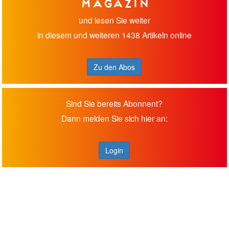
Magazin
und lesen Sie weiter
in diesem und weiteren 1438 Artikeln online
Zu den Abos
Sind Sie bereits Abonnent?
Dann melden Sie sich hier an:
Login