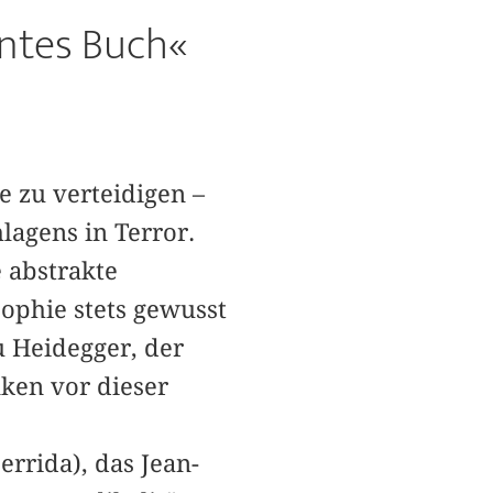
nntes Buch«
e zu verteidigen –
lagens in Terror.
 abstrakte
sophie stets gewusst
u Heidegger, der
nken vor dieser
rrida), das Jean-