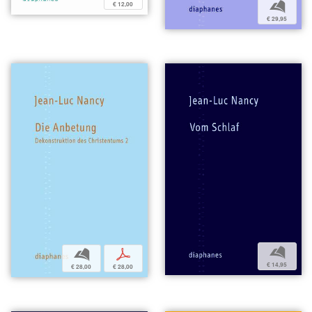
b
€ 12,00
€ 29,95
b
b
p
€ 14,95
€ 28,00
€ 28,00