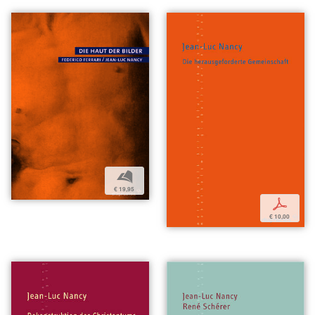
b
€ 19,95
p
€ 10,00