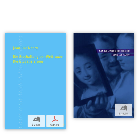
b
€ 19,95
b
p
€ 24,95
€ 24,95