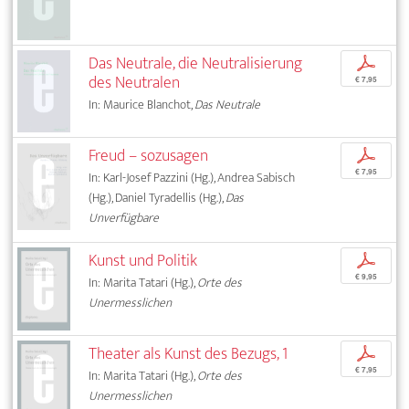
Das Neutrale, die Neutralisierung
p
des Neutralen
€ 7,95
In: Maurice Blanchot,
Das Neutrale
Freud – sozusagen
p
€ 7,95
In: Karl-Josef Pazzini (Hg.), Andrea Sabisch
(Hg.), Daniel Tyradellis (Hg.),
Das
Unverfügbare
Kunst und Politik
p
€ 9,95
In: Marita Tatari (Hg.),
Orte des
Unermesslichen
Theater als Kunst des Bezugs, 1
p
€ 7,95
In: Marita Tatari (Hg.),
Orte des
Unermesslichen