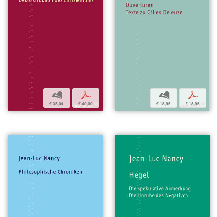
b
p
b
p
€ 18,95
€ 18,95
€ 35,00
€ 40,00