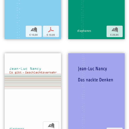
b
p
b
€ 10,00
€ 10,00
€ 29,95
b