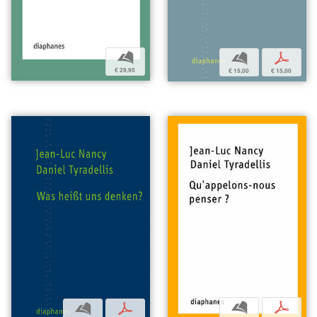
b
b
p
€ 29,95
€ 15,00
€ 15,00
b
p
b
p