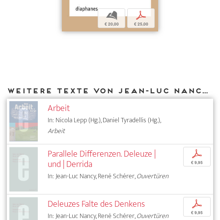
b
p
€ 20,00
€ 25,00
Weitere Texte von Jean-Luc Nancy bei DIAPHANES
Arbeit
In: Nicola Lepp (Hg.), Daniel Tyradellis (Hg.),
Arbeit
Parallele Differenzen. Deleuze |
p
und | Derrida
€ 9,95
In: Jean-Luc Nancy, René Schérer,
Ouvertüren
Deleuzes Falte des Denkens
p
€ 9,95
In: Jean-Luc Nancy, René Schérer,
Ouvertüren