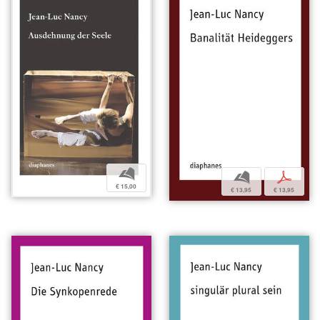
b
b
p
€ 15,00
€ 13,95
€ 13,95