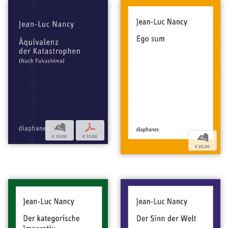
b
p
b
€ 10,00
€ 10,00
€ 25,00