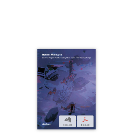
b
p
€ 30,00
€ 30,00