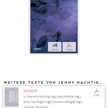
b
p
€ 30,00
€ 30,00
Weitere Texte von Jenny Nachtigall bei DIAPHANES
Vorwort
p
€ 5,95
In: Marietta Kesting (Hg.), Maria Muhle (Hg.),
Jenny Nachtigall (Hg.), Susanne Witzgall (Hg.),
Hybride Ökologien