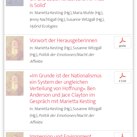
is Solid’
In: Marietta Kesting (Hg.), Maria Muhle (Hg.),
Jenny Nachtigall (Hg.), Susanne Witzgall (Hg.),
Hybrid Ecologies
Vorwort der Herausgeberinnen
p
gratis
In: Marietta Kesting (Hg.), Susanne Witzgall
(Hg.),
Politik der Emotionen/Macht der
Affekte
»Im Grunde ist der Nationalismus
p
ein System der ungleichen
€ 5,95
Verteilung von Hoffnung«. Ben
Anderson und Jace Clayton im
Gespräch mit Marietta Kesting
In: Marietta Kesting (Hg.), Susanne Witzgall
(Hg.),
Politik der Emotionen/Macht der
Affekte
Immersion und Environment.
p