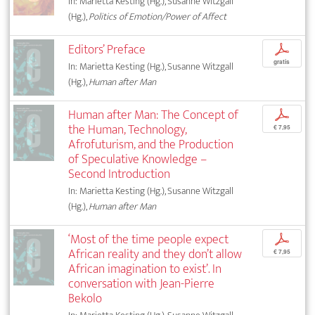
In: Marietta Kesting (Hg.), Susanne Witzgall
(Hg.),
Politics of Emotion/Power of Affect
Editors’ Preface
p
gratis
In: Marietta Kesting (Hg.), Susanne Witzgall
(Hg.),
Human after Man
Human after Man: The Concept of
p
the Human, Technology,
€ 7,95
Afrofuturism, and the Production
of Speculative Knowledge –
Second Introduction
In: Marietta Kesting (Hg.), Susanne Witzgall
(Hg.),
Human after Man
‘Most of the time people expect
p
African reality and they don’t allow
€ 7,95
African imagination to exist’. In
conversation with Jean-Pierre
Bekolo