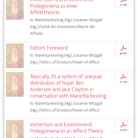
Prolegomena zu einer
€ 7,95
Affekttheorie
In: Marietta Kesting (Hg.), Susanne Witzgall
(Hg.),
Politik der Emotionen/Macht der
Affekte
Editors’ Foreword
p
gratis
In: Marietta Kesting (Hg.), Susanne Witzgall
(Hg.),
Politics of Emotion/Power of Affect
‘Basically, it’s a system of unequal
p
distribution of hope’. Ben
€ 7,95
Anderson and Jace Clayton in
conversation with Marietta Kesting
In: Marietta Kesting (Hg.), Susanne Witzgall
(Hg.),
Politics of Emotion/Power of Affect
Immersion and Environment:
p
Prolegomena to an Affect Theory
€ 9,95