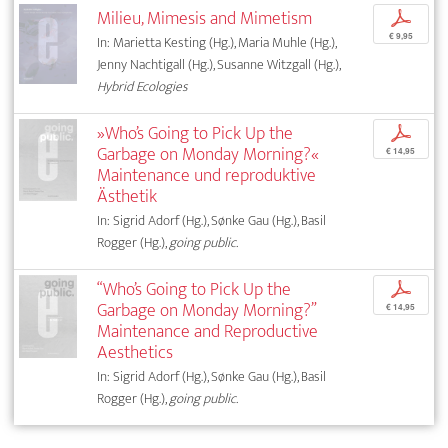
Milieu, Mimesis and Mimetism
p
€ 9,95
In: Marietta Kesting (Hg.), Maria Muhle (Hg.),
Jenny Nachtigall (Hg.), Susanne Witzgall (Hg.),
Hybrid Ecologies
»Who’s Going to Pick Up the
p
Garbage on Monday Morning?«
€ 14,95
Maintenance und reproduktive
Ästhetik
In: Sigrid Adorf (Hg.), Sønke Gau (Hg.), Basil
Rogger (Hg.),
going public.
“Who’s Going to Pick Up the
p
Garbage on Monday Morning?”
€ 14,95
Maintenance and Reproductive
Aesthetics
In: Sigrid Adorf (Hg.), Sønke Gau (Hg.), Basil
Rogger (Hg.),
going public.