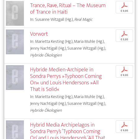
Trance, Rave, Ritual – The Museum
p
of Trance in Haiti
€ 9,95
In: Susanne Witzgall (Hg.),
Real Magic
Vorwort
p
€ 5,95
In: Marietta Kesting (Hg.), Maria Muhle (Hg.),
Jenny Nachtigall (Hg.), Susanne Witzgall (Hg.),
Hybride Ökologien
Hybride Medien-Archipele in
p
Sondra Perrys »Typhoon Coming
€ 9,95
On« und Louis Hendersons »All
That is Solid«
In: Marietta Kesting (Hg.), Maria Muhle (Hg.),
Jenny Nachtigall (Hg.), Susanne Witzgall (Hg.),
Hybride Ökologien
Hybrid Media Archipelagos in
p
Sondra Perry’s ‘Typhoon Coming
€ 9,95
On’ and Louis Henderson’s ‘All That