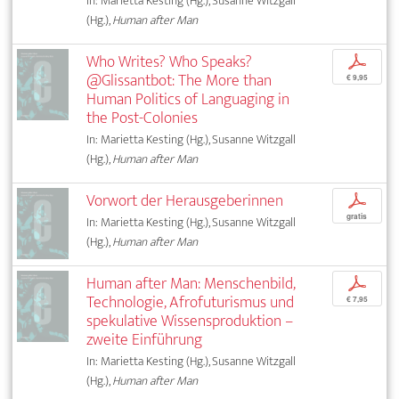
In: Marietta Kesting (Hg.), Susanne Witzgall
(Hg.),
Human after Man
Who Writes? Who Speaks?
p
@Glissantbot: The More than
€ 9,95
Human Politics of Languaging in
the Post-Colonies
In: Marietta Kesting (Hg.), Susanne Witzgall
(Hg.),
Human after Man
Vorwort der Herausgeberinnen
p
gratis
In: Marietta Kesting (Hg.), Susanne Witzgall
(Hg.),
Human after Man
Human after Man: Menschenbild,
p
Technologie, Afrofuturismus und
€ 7,95
spekulative Wissensproduktion –
zweite Einführung
In: Marietta Kesting (Hg.), Susanne Witzgall
(Hg.),
Human after Man