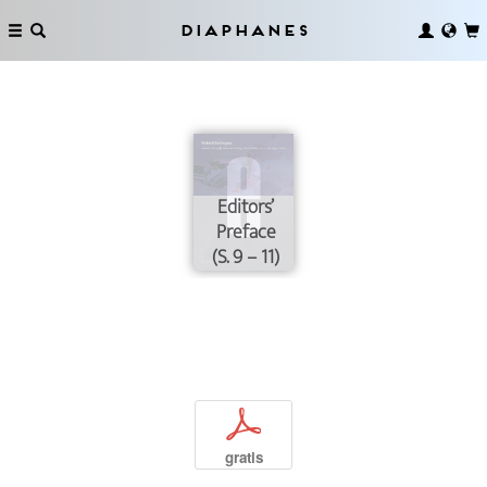
Diaphanes
Editors’
Preface
(S. 9 – 11)
p
gratis