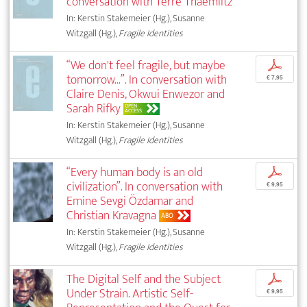
conversation with Terre Thaemlitz
In: Kerstin Stakemeier (Hg.), Susanne
Witzgall (Hg.),
Fragile Identities
“We don't feel fragile, but maybe
p
tomorrow...”. In conversation with
€ 7,95
Claire Denis, Okwui Enwezor and
Sarah Rifky
OPEN
ACCESS
In: Kerstin Stakemeier (Hg.), Susanne
Witzgall (Hg.),
Fragile Identities
“Every human body is an old
p
civilization”. In conversation with
€ 9,95
Emine Sevgi Özdamar and
Christian Kravagna
ABO
In: Kerstin Stakemeier (Hg.), Susanne
Witzgall (Hg.),
Fragile Identities
The Digital Self and the Subject
p
Under Strain. Artistic Self-
€ 9,95