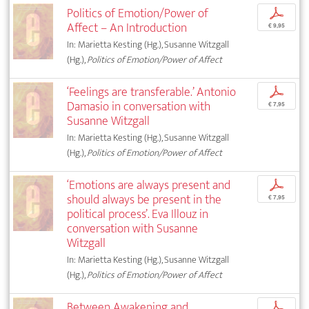
Politics of Emotion/Power of
p
Affect – An Introduction
€ 9,95
In: Marietta Kesting (Hg.), Susanne Witzgall
(Hg.),
Politics of Emotion/Power of Affect
‘Feelings are transferable.’ Antonio
p
Damasio in conversation with
€ 7,95
Susanne Witzgall
In: Marietta Kesting (Hg.), Susanne Witzgall
(Hg.),
Politics of Emotion/Power of Affect
‘Emotions are always present and
p
should always be present in the
€ 7,95
political process’. Eva Illouz in
conversation with Susanne
Witzgall
In: Marietta Kesting (Hg.), Susanne Witzgall
(Hg.),
Politics of Emotion/Power of Affect
Between Awakening and
p