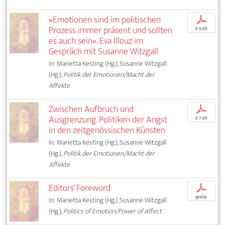
»Emotionen sind im politischen
p
Prozess immer präsent und sollten
€ 5,95
es auch sein«. Eva Illouz im
Gespräch mit Susanne Witzgall
In: Marietta Kesting (Hg.), Susanne Witzgall
(Hg.),
Politik der Emotionen/Macht der
Affekte
Zwischen Aufbruch und
p
Ausgrenzung. Politiken der Angst
€ 7,95
in den zeitgenössischen Künsten
In: Marietta Kesting (Hg.), Susanne Witzgall
(Hg.),
Politik der Emotionen/Macht der
Affekte
Editors’ Foreword
p
gratis
In: Marietta Kesting (Hg.), Susanne Witzgall
(Hg.),
Politics of Emotion/Power of Affect