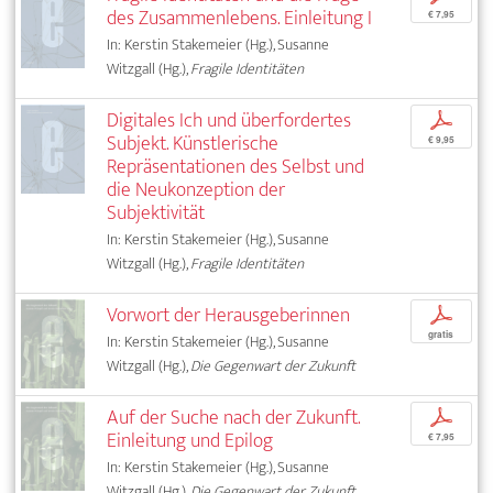
des Zusammenlebens. Einleitung I
€ 7,95
In: Kerstin Stakemeier (Hg.), Susanne
Witzgall (Hg.),
Fragile Identitäten
Digitales Ich und überfordertes
p
Subjekt. Künstlerische
€ 9,95
Repräsentationen des Selbst und
die Neukonzeption der
Subjektivität
In: Kerstin Stakemeier (Hg.), Susanne
Witzgall (Hg.),
Fragile Identitäten
Vorwort der Herausgeberinnen
p
gratis
In: Kerstin Stakemeier (Hg.), Susanne
Witzgall (Hg.),
Die Gegenwart der Zukunft
Auf der Suche nach der Zukunft.
p
Einleitung und Epilog
€ 7,95
In: Kerstin Stakemeier (Hg.), Susanne
Witzgall (Hg.),
Die Gegenwart der Zukunft