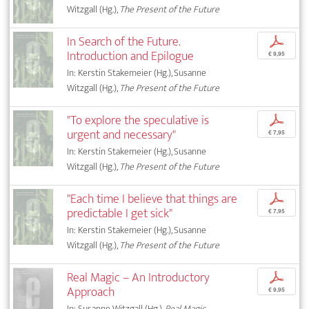
Witzgall (Hg.),
The Present of the Future
In Search of the Future.
p
Introduction and Epilogue
€ 9,95
In: Kerstin Stakemeier (Hg.), Susanne
Witzgall (Hg.),
The Present of the Future
"To explore the speculative is
p
urgent and necessary"
€ 7,95
In: Kerstin Stakemeier (Hg.), Susanne
Witzgall (Hg.),
The Present of the Future
"Each time I believe that things are
p
predictable I get sick"
€ 7,95
In: Kerstin Stakemeier (Hg.), Susanne
Witzgall (Hg.),
The Present of the Future
Real Magic – An Introductory
p
Approach
€ 9,95
In: Susanne Witzgall (Hg.),
Real Magic