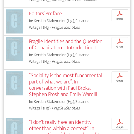
Editors’ Preface
p
gratis
In: Kerstin Stakemeier (Hg.), Susanne
Witzgall (Hg.),
Fragile Identities
Fragile Identities and the Question
p
of Cohabitation – Introduction I
€ 7,95
In: Kerstin Stakemeier (Hg.), Susanne
Witzgall (Hg.),
Fragile Identities
“Sociality is the most fundamental
p
part of what we are”. In
€ 9,95
conversation with Paul Broks,
Stephen Frosh and Emily Wardill
In: Kerstin Stakemeier (Hg.), Susanne
Witzgall (Hg.),
Fragile Identities
“I don’t really have an identity
p
other than within a context”. In
€ 9,95