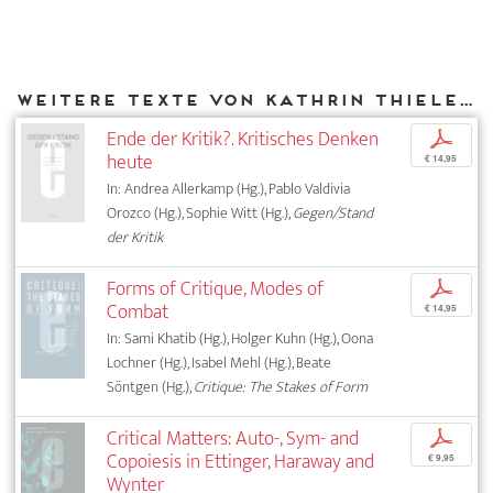
Weitere Texte von Kathrin Thiele bei DIAPHANES
Ende der Kritik?. Kritisches Denken
p
heute
€ 14,95
In: Andrea Allerkamp (Hg.), Pablo Valdivia
Orozco (Hg.), Sophie Witt (Hg.),
Gegen/Stand
der Kritik
Forms of Critique, Modes of
p
Combat
€ 14,95
In: Sami Khatib (Hg.), Holger Kuhn (Hg.), Oona
Lochner (Hg.), Isabel Mehl (Hg.), Beate
Söntgen (Hg.),
Critique: The Stakes of Form
Critical Matters: Auto-, Sym- and
p
Copoiesis in Ettinger, Haraway and
€ 9,95
Wynter