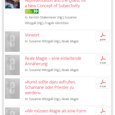
Representation and the Quest for
a New Concept of Subjectivity
OPEN
ACCESS
In: Kerstin Stakemeier (Hg.), Susanne
Witzgall (Hg.),
Fragile Identities
Vorwort
p
gratis
In: Susanne Witzgall (Hg.),
Reale Magie
Reale Magie – eine einleitende
p
Annäherung
€ 9,95
In: Susanne Witzgall (Hg.),
Reale Magie
»Kunst sollte dazu aufrufen,
p
Schamane oder Priester zu
€ 9,95
werden«
In: Susanne Witzgall (Hg.),
Reale Magie
»Wir müssen Magie als eine Form
p