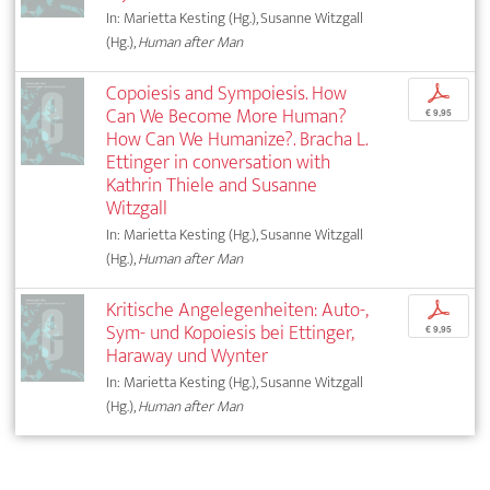
In: Marietta Kesting (Hg.), Susanne Witzgall
(Hg.),
Human after Man
Copoiesis and Sympoiesis. How
p
Can We Become More Human?
€ 9,95
How Can We Humanize?. Bracha L.
Ettinger in conversation with
Kathrin Thiele and Susanne
Witzgall
In: Marietta Kesting (Hg.), Susanne Witzgall
(Hg.),
Human after Man
Kritische Angelegenheiten: Auto-,
p
Sym- und Kopoiesis bei Ettinger,
€ 9,95
Haraway und Wynter
In: Marietta Kesting (Hg.), Susanne Witzgall
(Hg.),
Human after Man