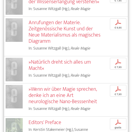
der Wissenserlangung verstehen«
€ 7,95
In: Susanne Witzgall (Hg.),
Reale Magie
Anrufungen der Materie.
p
Zeitgenössische Kunst und der
€ 9,95
Neue Materialismus als magisches
Diagramm
In: Susanne Witzgall (Hg.),
Reale Magie
»Natürlich dreht sich alles um
p
Macht«
€ 7,95
In: Susanne Witzgall (Hg.),
Reale Magie
»Wenn wir über Magie sprechen,
p
denke ich an eine Art
€ 7,95
neurologische Nano-Besssenheit
In: Susanne Witzgall (Hg.),
Reale Magie
Editors' Preface
p
gratis
In: Kerstin Stakemeier (Hg.), Susanne