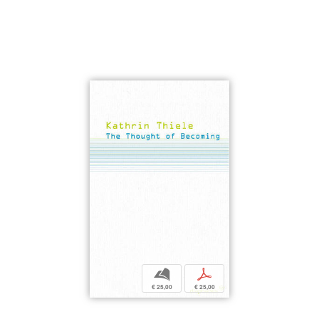
b
p
€ 25,00
€ 25,00