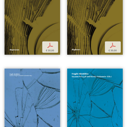
p
p
€ 35,00
€ 30,00