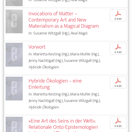
Invocations of Matter –
p
Contemporary Art and New
€ 9,95
Materialism as a Magical Diagram
In: Susanne Witzgall (Hg.),
Real Magic
Vorwort
p
€ 5,95
In: Marietta Kesting (Hg.), Maria Muhle (Hg.),
Jenny Nachtigall (Hg.), Susanne Witzgall (Hg.),
Hybride Ökologien
Hybride Ökologien – eine
p
Einleitung
€ 9,95
In: Marietta Kesting (Hg.), Maria Muhle (Hg.),
Jenny Nachtigall (Hg.), Susanne Witzgall (Hg.),
Hybride Ökologien
»Eine Art des Seins in der Welt«.
p
Relationale Onto-Epistemologien
€ 9,95