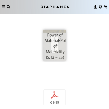
Diaphanes
Power of
Material/Politics
of
Materiality
(S. 13 – 25)
p
€ 9,95