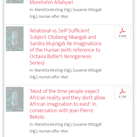
Morehshin Allahyari
In: Marietta Kesting (Hg.), Susanne Witzgall
(Hg.),
Human after Man
Relational vs. Self-Sufficient
p
Subject. Otobong Nkanga’s and
€ 9,95
Sandra Mujinga’s Re-Imaginations
of the Human (with reference to
Octavia Butler’s Xenogenesis
Series)
In: Marietta Kesting (Hg.), Susanne Witzgall
(Hg.),
Human after Man
‘Most of the time people expect
p
African reality and they don’t allow
€ 7,95
African imagination to exist’. In
conversation with Jean-Pierre
Bekolo
In: Marietta Kesting (Hg.), Susanne Witzgall
(Hg.),
Human after Man