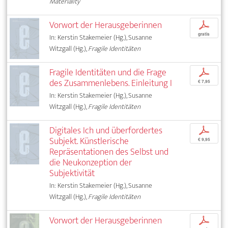
Materiality
Vorwort der Herausgeberinnen
p
gratis
In: Kerstin Stakemeier (Hg.), Susanne
Witzgall (Hg.),
Fragile Identitäten
Fragile Identitäten und die Frage
p
des Zusammenlebens. Einleitung I
€ 7,95
In: Kerstin Stakemeier (Hg.), Susanne
Witzgall (Hg.),
Fragile Identitäten
Digitales Ich und überfordertes
p
Subjekt. Künstlerische
€ 9,95
Repräsentationen des Selbst und
die Neukonzeption der
Subjektivität
In: Kerstin Stakemeier (Hg.), Susanne
Witzgall (Hg.),
Fragile Identitäten
Vorwort der Herausgeberinnen
p