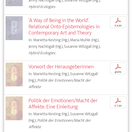
Jenny Nachtigall (Hg.), Susanne Witzgall (Hg.),
Hybrid Ecologies
‘A Way of Being in the World’.
p
Relational Onto-Epistemologies in
€ 9,95
Contemporary Art and Theory
In: Marietta Kesting (Hg.), Maria Muhle (Hg.),
Jenny Nachtigall (Hg.), Susanne Witzgall (Hg.),
Hybrid Ecologies
Vorwort der Herausgeberinnen
p
gratis
In: Marietta Kesting (Hg.), Susanne Witzgall
(Hg.),
Politik der Emotionen/Macht der
Affekte
Politik der Emotionen/Macht der
p
Affekte. Eine Einleitung
€ 7,95
In: Marietta Kesting (Hg.), Susanne Witzgall
(Hg.),
Politik der Emotionen/Macht der
Affekte