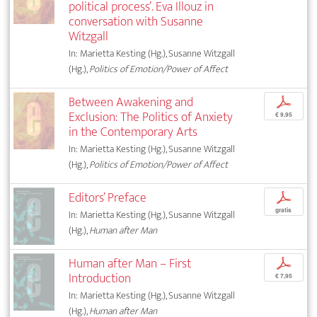
political process’. Eva Illouz in
conversation with Susanne
Witzgall
In: Marietta Kesting (Hg.), Susanne Witzgall
(Hg.),
Politics of Emotion/Power of Affect
Between Awakening and
p
Exclusion: The Politics of Anxiety
€ 9,95
in the Contemporary Arts
In: Marietta Kesting (Hg.), Susanne Witzgall
(Hg.),
Politics of Emotion/Power of Affect
Editors’ Preface
p
gratis
In: Marietta Kesting (Hg.), Susanne Witzgall
(Hg.),
Human after Man
Human after Man – First
p
Introduction
€ 7,95
In: Marietta Kesting (Hg.), Susanne Witzgall
(Hg.),
Human after Man