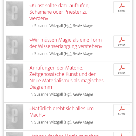
»Kunst sollte dazu aufrufen,
p
Schamane oder Priester zu
€ 9,95
werden«
In: Susanne Witzgall (Hg.),
Reale Magie
»Wir müssen Magie als eine Form
p
der Wissenserlangung verstehen«
€ 7,95
In: Susanne Witzgall (Hg.),
Reale Magie
Anrufungen der Materie.
p
Zeitgenössische Kunst und der
€ 9,95
Neue Materialismus als magisches
Diagramm
In: Susanne Witzgall (Hg.),
Reale Magie
»Natürlich dreht sich alles um
p
Macht«
€ 7,95
In: Susanne Witzgall (Hg.),
Reale Magie