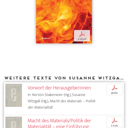
p
€ 30,00
Weitere Texte von Susanne Witzgall bei DIAPHANES
Vorwort der Herausgeberinnen
p
gratis
In: Kerstin Stakemeier (Hg.), Susanne
Witzgall (Hg.),
Macht des Materials – Politik
der Materialität
Macht des Materials/Politik der
p
Materialität – eine Einführung
€ 9,95