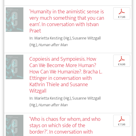
‘Humanity in the animistic sense is
p
very much something that you can
€ 7,95
earn’. In conversation with Istvan
Praet
In: Marietta Kesting (Hg.), Susanne Witzgall
(Hg.),
Human after Man
Copoiesis and Sympoiesis. How
p
Can We Become More Human?
€ 9,95
How Can We Humanize?. Bracha L.
Ettinger in conversation with
Kathrin Thiele and Susanne
Witzgall
In: Marietta Kesting (Hg.), Susanne Witzgall
(Hg.),
Human after Man
‘Who is chaos for whom, and who
p
stays on which side of the
€ 7,95
border?’. In conversation with