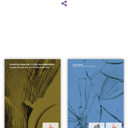
p
b
p