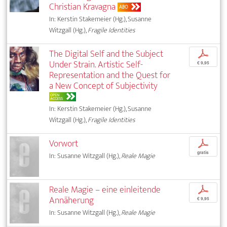
Christian Kravagna
ABO
In: Kerstin Stakemeier (Hg.), Susanne
Witzgall (Hg.),
Fragile Identities
The Digital Self and the Subject
p
Under Strain. Artistic Self-
€ 9,95
Representation and the Quest for
a New Concept of Subjectivity
OPEN
ACCESS
In: Kerstin Stakemeier (Hg.), Susanne
Witzgall (Hg.),
Fragile Identities
Vorwort
p
gratis
In: Susanne Witzgall (Hg.),
Reale Magie
Reale Magie – eine einleitende
p
Annäherung
€ 9,95
In: Susanne Witzgall (Hg.),
Reale Magie