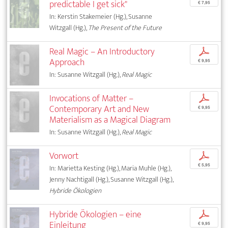
predictable I get sick"
€ 7,95
In: Kerstin Stakemeier (Hg.), Susanne
Witzgall (Hg.),
The Present of the Future
Real Magic – An Introductory
p
Approach
€ 9,95
In: Susanne Witzgall (Hg.),
Real Magic
Invocations of Matter –
p
Contemporary Art and New
€ 9,95
Materialism as a Magical Diagram
In: Susanne Witzgall (Hg.),
Real Magic
Vorwort
p
€ 5,95
In: Marietta Kesting (Hg.), Maria Muhle (Hg.),
Jenny Nachtigall (Hg.), Susanne Witzgall (Hg.),
Hybride Ökologien
Hybride Ökologien – eine
p
Einleitung
€ 9,95