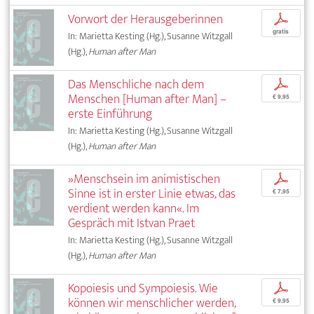
Vorwort der Herausgeberinnen
p
gratis
In: Marietta Kesting (Hg.), Susanne Witzgall
(Hg.),
Human after Man
Das Menschliche nach dem
p
Menschen [Human after Man] –
€ 9,95
erste Einführung
In: Marietta Kesting (Hg.), Susanne Witzgall
(Hg.),
Human after Man
»Menschsein im animistischen
p
Sinne ist in erster Linie etwas, das
€ 7,95
verdient werden kann«. Im
Gespräch mit Istvan Praet
In: Marietta Kesting (Hg.), Susanne Witzgall
(Hg.),
Human after Man
Kopoiesis und Sympoiesis. Wie
p
können wir menschlicher werden,
€ 9,95