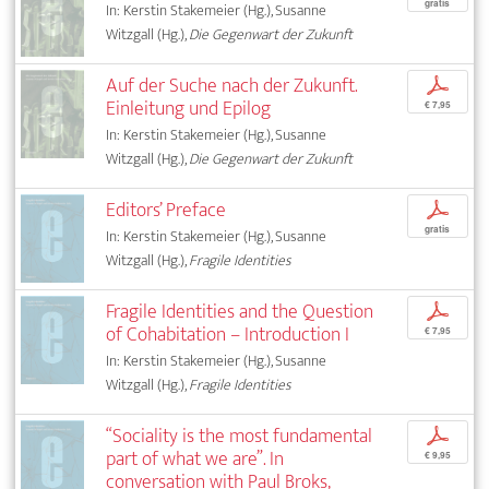
gratis
In: Kerstin Stakemeier (Hg.), Susanne
Witzgall (Hg.),
Die Gegenwart der Zukunft
Auf der Suche nach der Zukunft.
p
Einleitung und Epilog
€ 7,95
In: Kerstin Stakemeier (Hg.), Susanne
Witzgall (Hg.),
Die Gegenwart der Zukunft
Editors’ Preface
p
gratis
In: Kerstin Stakemeier (Hg.), Susanne
Witzgall (Hg.),
Fragile Identities
Fragile Identities and the Question
p
of Cohabitation – Introduction I
€ 7,95
In: Kerstin Stakemeier (Hg.), Susanne
Witzgall (Hg.),
Fragile Identities
“Sociality is the most fundamental
p
part of what we are”. In
€ 9,95
conversation with Paul Broks,