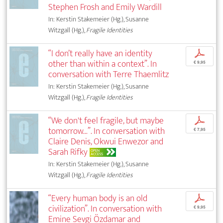
Stephen Frosh and Emily Wardill
In: Kerstin Stakemeier (Hg.), Susanne
Witzgall (Hg.),
Fragile Identities
“I don’t really have an identity
p
other than within a context”. In
€ 9,95
conversation with Terre Thaemlitz
In: Kerstin Stakemeier (Hg.), Susanne
Witzgall (Hg.),
Fragile Identities
“We don't feel fragile, but maybe
p
tomorrow...”. In conversation with
€ 7,95
Claire Denis, Okwui Enwezor and
Sarah Rifky
OPEN
ACCESS
In: Kerstin Stakemeier (Hg.), Susanne
Witzgall (Hg.),
Fragile Identities
“Every human body is an old
p
civilization”. In conversation with
€ 9,95
Emine Sevgi Özdamar and