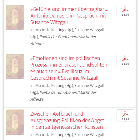
»Gefühle sind immer übertragbar«.
p
Antonio Damasio im Gespräch mit
€ 5,95
Susanne Witzgall
In: Marietta Kesting (Hg.), Susanne Witzgall
(Hg.),
Politik der Emotionen/Macht der
Affekte
»Emotionen sind im politischen
p
Prozess immer präsent und sollten
€ 5,95
es auch sein«. Eva Illouz im
Gespräch mit Susanne Witzgall
In: Marietta Kesting (Hg.), Susanne Witzgall
(Hg.),
Politik der Emotionen/Macht der
Affekte
Zwischen Aufbruch und
p
Ausgrenzung. Politiken der Angst
€ 7,95
in den zeitgenössischen Künsten
In: Marietta Kesting (Hg.), Susanne Witzgall