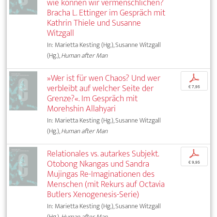
wie können wir vermenschlichen?
Bracha L. Ettinger im Gespräch mit
Kathrin Thiele und Susanne
Witzgall
In: Marietta Kesting (Hg.), Susanne Witzgall
(Hg.),
Human after Man
»Wer ist für wen Chaos? Und wer
p
verbleibt auf welcher Seite der
€ 7,95
Grenze?«. Im Gespräch mit
Morehshin Allahyari
In: Marietta Kesting (Hg.), Susanne Witzgall
(Hg.),
Human after Man
Relationales vs. autarkes Subjekt.
p
Otobong Nkangas und Sandra
€ 9,95
Mujingas Re-Imaginationen des
Menschen (mit Rekurs auf Octavia
Butlers Xenogenesis-Serie)
In: Marietta Kesting (Hg.), Susanne Witzgall
(Hg.),
Human after Man