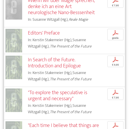
»Wenn wir über Magie sprechen,
p
denke ich an eine Art
€ 7,95
neurologische Nano-Besssenheit
In: Susanne Witzgall (Hg.),
Reale Magie
Editors' Preface
p
gratis
In: Kerstin Stakemeier (Hg.), Susanne
Witzgall (Hg.),
The Present of the Future
In Search of the Future.
p
Introduction and Epilogue
€ 9,95
In: Kerstin Stakemeier (Hg.), Susanne
Witzgall (Hg.),
The Present of the Future
"To explore the speculative is
p
urgent and necessary"
€ 7,95
In: Kerstin Stakemeier (Hg.), Susanne
Witzgall (Hg.),
The Present of the Future
"Each time I believe that things are
p