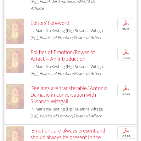
(Hg.),
Politik der Emotionen/Macht der
Affekte
Editors’ Foreword
p
gratis
In: Marietta Kesting (Hg.), Susanne Witzgall
(Hg.),
Politics of Emotion/Power of Affect
Politics of Emotion/Power of
p
Affect – An Introduction
€ 9,95
In: Marietta Kesting (Hg.), Susanne Witzgall
(Hg.),
Politics of Emotion/Power of Affect
‘Feelings are transferable.’ Antonio
p
Damasio in conversation with
€ 7,95
Susanne Witzgall
In: Marietta Kesting (Hg.), Susanne Witzgall
(Hg.),
Politics of Emotion/Power of Affect
‘Emotions are always present and
p
should always be present in the
€ 7,95