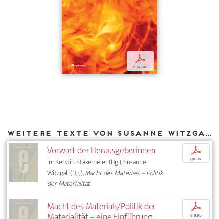
p
€ 30,00
Weitere Texte von Susanne Witzgall bei DIAPHANES
Vorwort der Herausgeberinnen
p
gratis
In: Kerstin Stakemeier (Hg.), Susanne
Witzgall (Hg.),
Macht des Materials – Politik
der Materialität
Macht des Materials/Politik der
p
Materialität – eine Einführung
€ 9,95