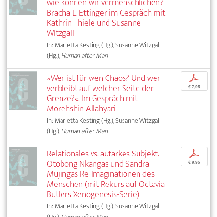
wie können wir vermenschlichen?
Bracha L. Ettinger im Gespräch mit
Kathrin Thiele und Susanne
Witzgall
In: Marietta Kesting (Hg.), Susanne Witzgall
(Hg.),
Human after Man
»Wer ist für wen Chaos? Und wer
p
verbleibt auf welcher Seite der
€ 7,95
Grenze?«. Im Gespräch mit
Morehshin Allahyari
In: Marietta Kesting (Hg.), Susanne Witzgall
(Hg.),
Human after Man
Relationales vs. autarkes Subjekt.
p
Otobong Nkangas und Sandra
€ 9,95
Mujingas Re-Imaginationen des
Menschen (mit Rekurs auf Octavia
Butlers Xenogenesis-Serie)
In: Marietta Kesting (Hg.), Susanne Witzgall
(Hg.),
Human after Man