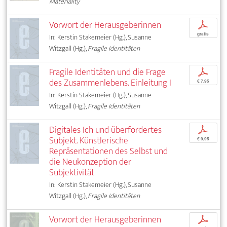
Materiality
Vorwort der Herausgeberinnen
p
gratis
In: Kerstin Stakemeier (Hg.), Susanne
Witzgall (Hg.),
Fragile Identitäten
Fragile Identitäten und die Frage
p
des Zusammenlebens. Einleitung I
€ 7,95
In: Kerstin Stakemeier (Hg.), Susanne
Witzgall (Hg.),
Fragile Identitäten
Digitales Ich und überfordertes
p
Subjekt. Künstlerische
€ 9,95
Repräsentationen des Selbst und
die Neukonzeption der
Subjektivität
In: Kerstin Stakemeier (Hg.), Susanne
Witzgall (Hg.),
Fragile Identitäten
Vorwort der Herausgeberinnen
p