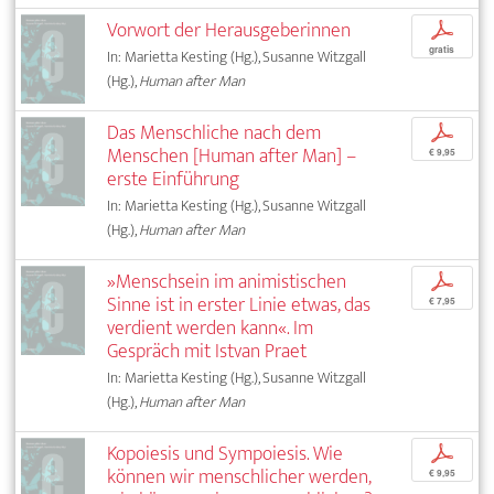
Vorwort der Herausgeberinnen
p
gratis
In: Marietta Kesting (Hg.), Susanne Witzgall
(Hg.),
Human after Man
Das Menschliche nach dem
p
Menschen [Human after Man] –
€ 9,95
erste Einführung
In: Marietta Kesting (Hg.), Susanne Witzgall
(Hg.),
Human after Man
»Menschsein im animistischen
p
Sinne ist in erster Linie etwas, das
€ 7,95
verdient werden kann«. Im
Gespräch mit Istvan Praet
In: Marietta Kesting (Hg.), Susanne Witzgall
(Hg.),
Human after Man
Kopoiesis und Sympoiesis. Wie
p
können wir menschlicher werden,
€ 9,95