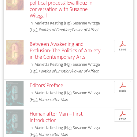
political process’. Eva Illouz in
conversation with Susanne
Witzgall
In: Marietta Kesting (Hg.), Susanne Witzgall
(Hg.),
Politics of Emotion/Power of Affect
Between Awakening and
p
Exclusion: The Politics of Anxiety
€ 9,95
in the Contemporary Arts
In: Marietta Kesting (Hg.), Susanne Witzgall
(Hg.),
Politics of Emotion/Power of Affect
Editors’ Preface
p
gratis
In: Marietta Kesting (Hg.), Susanne Witzgall
(Hg.),
Human after Man
Human after Man – First
p
Introduction
€ 7,95
In: Marietta Kesting (Hg.), Susanne Witzgall
(Hg.),
Human after Man