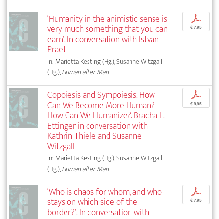
‘Humanity in the animistic sense is
p
very much something that you can
€ 7,95
earn’. In conversation with Istvan
Praet
In: Marietta Kesting (Hg.), Susanne Witzgall
(Hg.),
Human after Man
Copoiesis and Sympoiesis. How
p
Can We Become More Human?
€ 9,95
How Can We Humanize?. Bracha L.
Ettinger in conversation with
Kathrin Thiele and Susanne
Witzgall
In: Marietta Kesting (Hg.), Susanne Witzgall
(Hg.),
Human after Man
‘Who is chaos for whom, and who
p
stays on which side of the
€ 7,95
border?’. In conversation with