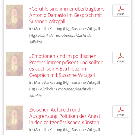
»Gefühle sind immer übertragbar«.
p
Antonio Damasio im Gespräch mit
€ 5,95
Susanne Witzgall
In: Marietta Kesting (Hg.), Susanne Witzgall
(Hg.),
Politik der Emotionen/Macht der
Affekte
»Emotionen sind im politischen
p
Prozess immer präsent und sollten
€ 5,95
es auch sein«. Eva Illouz im
Gespräch mit Susanne Witzgall
In: Marietta Kesting (Hg.), Susanne Witzgall
(Hg.),
Politik der Emotionen/Macht der
Affekte
Zwischen Aufbruch und
p
Ausgrenzung. Politiken der Angst
€ 7,95
in den zeitgenössischen Künsten
In: Marietta Kesting (Hg.), Susanne Witzgall