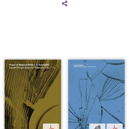
p
b
p