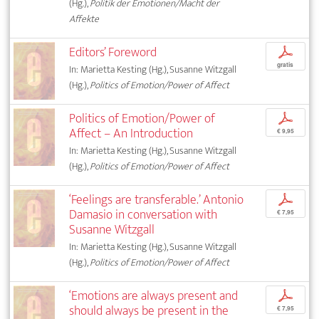
(Hg.),
Politik der Emotionen/Macht der
Affekte
Editors’ Foreword
p
gratis
In: Marietta Kesting (Hg.), Susanne Witzgall
(Hg.),
Politics of Emotion/Power of Affect
Politics of Emotion/Power of
p
Affect – An Introduction
€ 9,95
In: Marietta Kesting (Hg.), Susanne Witzgall
(Hg.),
Politics of Emotion/Power of Affect
‘Feelings are transferable.’ Antonio
p
Damasio in conversation with
€ 7,95
Susanne Witzgall
In: Marietta Kesting (Hg.), Susanne Witzgall
(Hg.),
Politics of Emotion/Power of Affect
‘Emotions are always present and
p
should always be present in the
€ 7,95