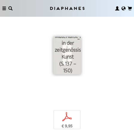
Diaphanes
Neue
Materialist_innen
in der
zeitgenössischen
Kunst
(S. 137 –
150)
p
€ 9,95