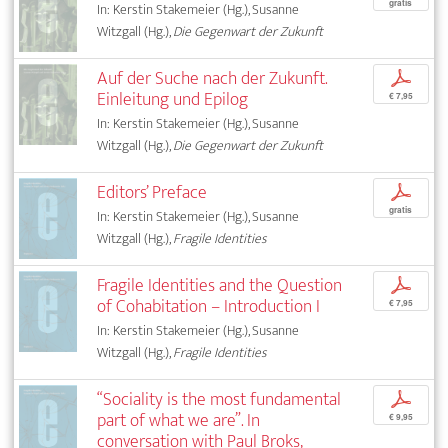
gratis
In: Kerstin Stakemeier (Hg.), Susanne
Witzgall (Hg.),
Die Gegenwart der Zukunft
Auf der Suche nach der Zukunft.
p
Einleitung und Epilog
€ 7,95
In: Kerstin Stakemeier (Hg.), Susanne
Witzgall (Hg.),
Die Gegenwart der Zukunft
Editors’ Preface
p
gratis
In: Kerstin Stakemeier (Hg.), Susanne
Witzgall (Hg.),
Fragile Identities
Fragile Identities and the Question
p
of Cohabitation – Introduction I
€ 7,95
In: Kerstin Stakemeier (Hg.), Susanne
Witzgall (Hg.),
Fragile Identities
“Sociality is the most fundamental
p
part of what we are”. In
€ 9,95
conversation with Paul Broks,