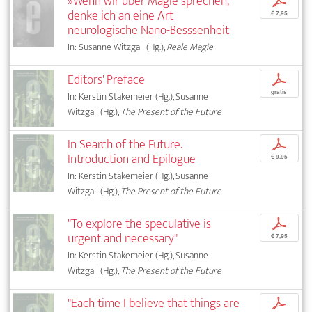
»Wenn wir über Magie sprechen,
p
denke ich an eine Art
€ 7,95
neurologische Nano-Besssenheit
In: Susanne Witzgall (Hg.),
Reale Magie
Editors' Preface
p
gratis
In: Kerstin Stakemeier (Hg.), Susanne
Witzgall (Hg.),
The Present of the Future
In Search of the Future.
p
Introduction and Epilogue
€ 9,95
In: Kerstin Stakemeier (Hg.), Susanne
Witzgall (Hg.),
The Present of the Future
"To explore the speculative is
p
urgent and necessary"
€ 7,95
In: Kerstin Stakemeier (Hg.), Susanne
Witzgall (Hg.),
The Present of the Future
"Each time I believe that things are
p