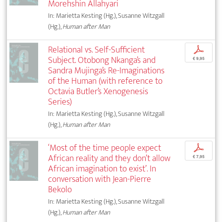
Morehshin Allahyari
In: Marietta Kesting (Hg.), Susanne Witzgall
(Hg.),
Human after Man
Relational vs. Self-Sufficient
p
Subject. Otobong Nkanga’s and
€ 9,95
Sandra Mujinga’s Re-Imaginations
of the Human (with reference to
Octavia Butler’s Xenogenesis
Series)
In: Marietta Kesting (Hg.), Susanne Witzgall
(Hg.),
Human after Man
‘Most of the time people expect
p
African reality and they don’t allow
€ 7,95
African imagination to exist’. In
conversation with Jean-Pierre
Bekolo
In: Marietta Kesting (Hg.), Susanne Witzgall
(Hg.),
Human after Man