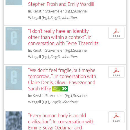
Stephen Frosh and Emily Wardill
In: Kerstin Stakemeier (Hg.), Susanne
Witzgall (Hg.),
Fragile Identities
“I don’t really have an identity
p
other than within a context”. In
€ 9,95
conversation with Terre Thaemlitz
In: Kerstin Stakemeier (Hg.), Susanne
Witzgall (Hg.),
Fragile Identities
“We don't feel fragile, but maybe
p
tomorrow...”. In conversation with
€ 7,95
Claire Denis, Okwui Enwezor and
Sarah Rifky
OPEN
ACCESS
In: Kerstin Stakemeier (Hg.), Susanne
Witzgall (Hg.),
Fragile Identities
“Every human body is an old
p
civilization”. In conversation with
€ 9,95
Emine Sevgi Özdamar and