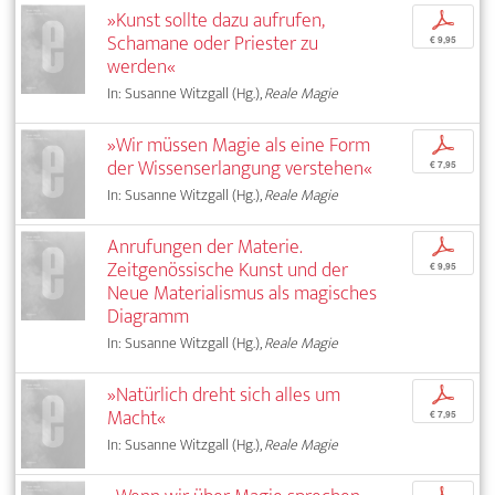
»Kunst sollte dazu aufrufen,
p
Schamane oder Priester zu
€ 9,95
werden«
In: Susanne Witzgall (Hg.),
Reale Magie
»Wir müssen Magie als eine Form
p
der Wissenserlangung verstehen«
€ 7,95
In: Susanne Witzgall (Hg.),
Reale Magie
Anrufungen der Materie.
p
Zeitgenössische Kunst und der
€ 9,95
Neue Materialismus als magisches
Diagramm
In: Susanne Witzgall (Hg.),
Reale Magie
»Natürlich dreht sich alles um
p
Macht«
€ 7,95
In: Susanne Witzgall (Hg.),
Reale Magie