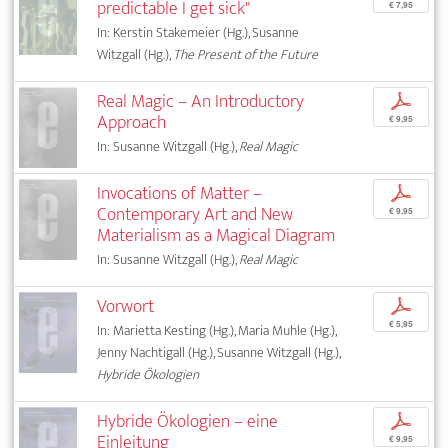
predictable I get sick"
€ 7,95
In: Kerstin Stakemeier (Hg.), Susanne
Witzgall (Hg.),
The Present of the Future
Real Magic – An Introductory
p
Approach
€ 9,95
In: Susanne Witzgall (Hg.),
Real Magic
Invocations of Matter –
p
Contemporary Art and New
€ 9,95
Materialism as a Magical Diagram
In: Susanne Witzgall (Hg.),
Real Magic
Vorwort
p
€ 5,95
In: Marietta Kesting (Hg.), Maria Muhle (Hg.),
Jenny Nachtigall (Hg.), Susanne Witzgall (Hg.),
Hybride Ökologien
Hybride Ökologien – eine
p
Einleitung
€ 9,95