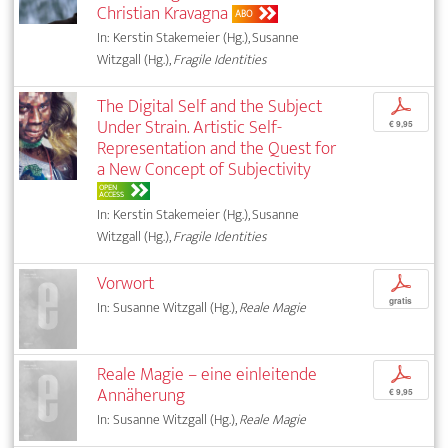
Christian Kravagna
ABO
In: Kerstin Stakemeier (Hg.), Susanne
Witzgall (Hg.),
Fragile Identities
The Digital Self and the Subject
p
Under Strain. Artistic Self-
€ 9,95
Representation and the Quest for
a New Concept of Subjectivity
OPEN
ACCESS
In: Kerstin Stakemeier (Hg.), Susanne
Witzgall (Hg.),
Fragile Identities
Vorwort
p
gratis
In: Susanne Witzgall (Hg.),
Reale Magie
Reale Magie – eine einleitende
p
Annäherung
€ 9,95
In: Susanne Witzgall (Hg.),
Reale Magie