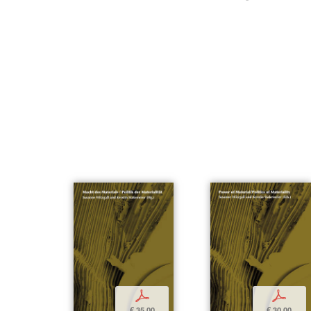
p
p
€ 35,00
€ 30,00