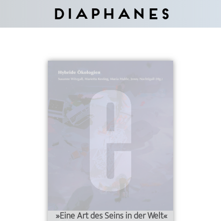
Diaphanes
»Eine Art des Seins in der Welt«