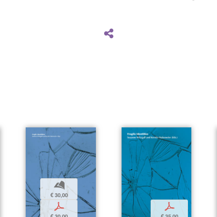
b
€ 30,00
p
p
€ 30,00
€ 35,00