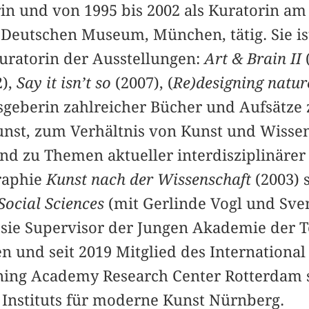
orin und von 1995 bis 2002 als Kuratorin a
eutschen Museum, München, tätig. Sie is
uratorin der Ausstellungen:
Art & Brain II
2),
Say it isn’t so
(2007), (
Re)designing natu
geberin zahlreicher Bücher und Aufsätze 
unst, zum Verhältnis von Kunst und Wisse
nd zu Themen aktueller interdisziplinärer
raphie
Kunst nach der Wissenschaft
(2003) 
Social Sciences
(mit Gerlinde Vogl und Sven
st sie Supervisor der Jungen Akademie der 
n und seit 2019 Mitglied des Internationa
ning Academy Research Center Rotterdam 
 Instituts für moderne Kunst Nürnberg.