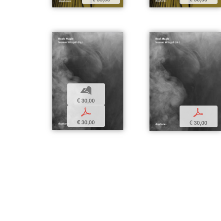
b
€ 30,00
p
p
€ 30,00
€ 30,00