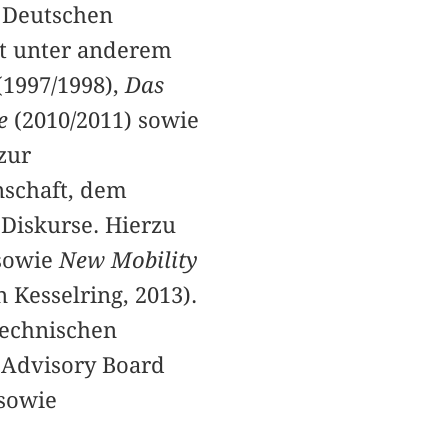
m Deutschen
t unter anderem
(1997/1998),
Das
re
(2010/2011) sowie
zur
nschaft, dem
 Diskurse. Hierzu
sowie
New Mobility
 Kesselring, 2013).
Technischen
l Advisory Board
sowie