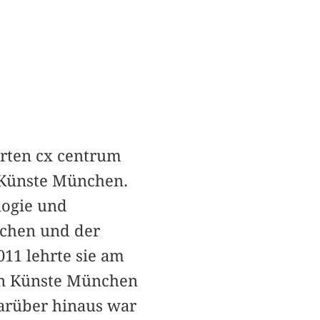
erten cx centrum
n Künste München.
logie und
nchen und der
011 lehrte sie am
den Künste München
arüber hinaus war