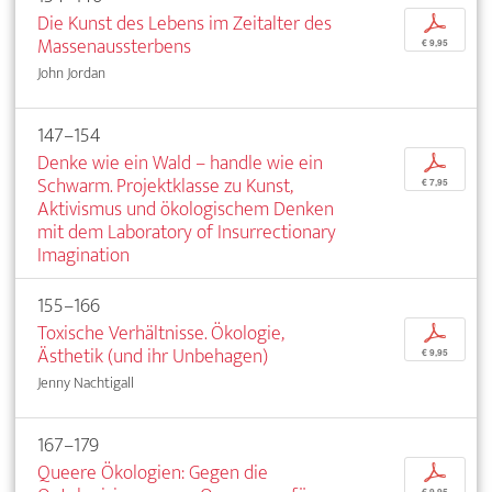
Die Kunst des Lebens im Zeitalter des
p
Massenaussterbens
€ 9,95
John Jordan
147–154
Denke wie ein Wald – handle wie ein
p
Schwarm. Projektklasse zu Kunst,
€ 7,95
Aktivismus und ökologischem Denken
mit dem Laboratory of Insurrectionary
Imagination
155–166
Toxische Verhältnisse. Ökologie,
p
Ästhetik (und ihr Unbehagen)
€ 9,95
Jenny Nachtigall
167–179
Queere Ökologien: Gegen die
p
€ 9,95