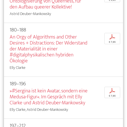
Ontologisierung von Queerness, für
den Aufbau queerer Kollektive!
Astrid Deuber-Mankowsky
180–188
An Orgy of Algorithms and Other
p
Desires + Distractions: Der Widerstand
€ 7,95
der Materialität in einer
#digitalphysikalischen hybriden
Ökologie
Elly Clarke
189–196
»#Sergina ist kein Avatar, sondern eine
p
Medusa-Figur«. Im Gespräch mit Elly
€ 7,95
Clarke und Astrid Deuber-Mankowsky
Elly Clarke, Astrid Deuber-Mankowsky
197–212