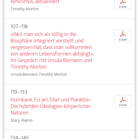
Nihilismus, aktualisiert
p
€ 9,95
Timothy Morton
107–118
»Weil man sich als völlig in die
p
Biosphäre integriert vorstellt und
€ 9,95
vergessen hat, dass man vollkommen
von anderen Lebensformen abhängt«.
Im Gespräch mit Ursula Biemann und
Timothy Morton
Ursula Biemann, Timothy Morton
119–133
Hurrikane, Eis am Stiel und Plankton:
p
Die hybriden Ökologien körperlicher
€ 9,95
Naturen
Stacy Alaimo
134–146