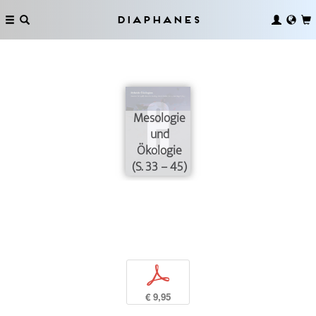
Diaphanes
Mesologie
und
Ökologie
(S. 33 – 45)
p
€ 9,95