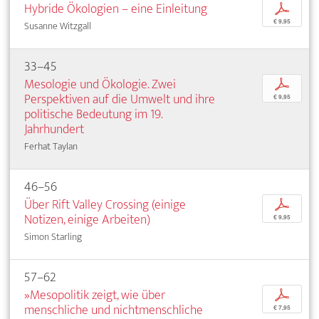
Hybride Ökologien – eine Einleitung
p
€ 9,95
Susanne Witzgall
33–45
Mesologie und Ökologie. Zwei
p
Perspektiven auf die Umwelt und ihre
€ 9,95
politische Bedeutung im 19.
Jahrhundert
Ferhat Taylan
46–56
Über Rift Valley Crossing (einige
p
Notizen, einige Arbeiten)
€ 9,95
Simon Starling
57–62
»Mesopolitik zeigt, wie über
p
menschliche und nichtmenschliche
€ 7,95