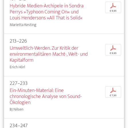
Hybride Medien-Archipele in Sondra
p
Perrys »Typhoon Coming On« und
€ 9,95
Louis Hendersons »All That is Solid«
Marietta Kesting
213–226
Umweltlich-Werden. Zur Kritik der
p
environmentalitären Macht-, Welt- und
€ 9,95
Kapitalform
Erich Hörl
227–233
Ein-Minuten-Material: Eine
p
chronologische Analyse von Sound-
€ 7,95
Ökologien
BJ Nilsen
234–247