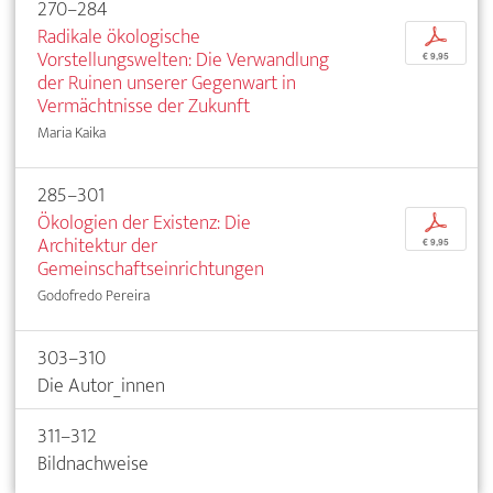
270–284
Radikale ökologische
p
Vorstellungswelten: Die Verwandlung
€ 9,95
der Ruinen unserer Gegenwart in
Vermächtnisse der Zukunft
Maria Kaika
285–301
Ökologien der Existenz: Die
p
Architektur der
€ 9,95
Gemeinschaftseinrichtungen
Godofredo Pereira
303–310
Die Autor_innen
311–312
Bildnachweise