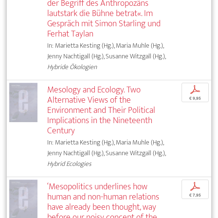
der Begriff des Anthropozäns
lautstark die Bühne betrat«. Im
Gespräch mit Simon Starling und
Ferhat Taylan
In: Marietta Kesting (Hg.), Maria Muhle (Hg.),
Jenny Nachtigall (Hg.), Susanne Witzgall (Hg.),
Hybride Ökologien
Mesology and Ecology. Two
p
Alternative Views of the
€ 9,95
Environment and Their Political
Implications in the Nineteenth
Century
In: Marietta Kesting (Hg.), Maria Muhle (Hg.),
Jenny Nachtigall (Hg.), Susanne Witzgall (Hg.),
Hybrid Ecologies
‘Mesopolitics underlines how
p
human and non-human relations
€ 7,95
have already been thought, way
before our noisy concept of the