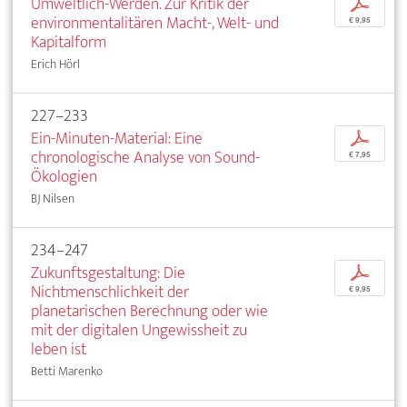
Umweltlich-Werden. Zur Kritik der
p
environmentalitären Macht-, Welt- und
€ 9,95
Kapitalform
Erich Hörl
227–233
Ein-Minuten-Material: Eine
p
chronologische Analyse von Sound-
€ 7,95
Ökologien
BJ Nilsen
234–247
Zukunftsgestaltung: Die
p
Nichtmenschlichkeit der
€ 9,95
planetarischen Berechnung oder wie
mit der digitalen Ungewissheit zu
leben ist
Betti Marenko