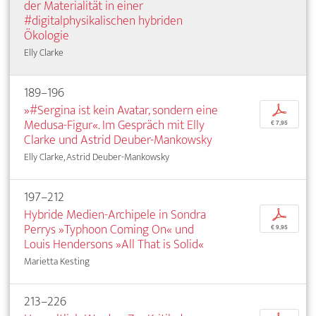
der Materialität in einer
#digitalphysikalischen hybriden
Ökologie
Elly Clarke
189–196
»#Sergina ist kein Avatar, sondern eine
p
Medusa-Figur«. Im Gespräch mit Elly
€ 7,95
Clarke und Astrid Deuber-Mankowsky
Elly Clarke, Astrid Deuber-Mankowsky
197–212
Hybride Medien-Archipele in Sondra
p
Perrys »Typhoon Coming On« und
€ 9,95
Louis Hendersons »All That is Solid«
Marietta Kesting
213–226