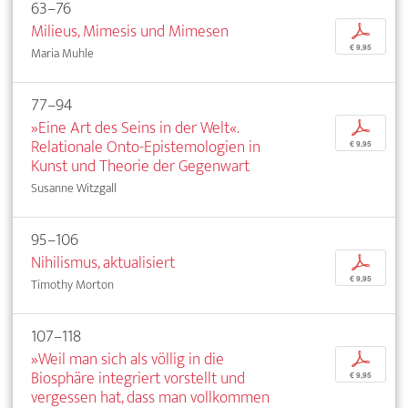
63–76
Milieus, Mimesis und Mimesen
p
€ 9,95
Maria Muhle
77–94
»Eine Art des Seins in der Welt«.
p
Relationale Onto-Epistemologien in
€ 9,95
Kunst und Theorie der Gegenwart
Susanne Witzgall
95–106
Nihilismus, aktualisiert
p
€ 9,95
Timothy Morton
107–118
»Weil man sich als völlig in die
p
Biosphäre integriert vorstellt und
€ 9,95
vergessen hat, dass man vollkommen