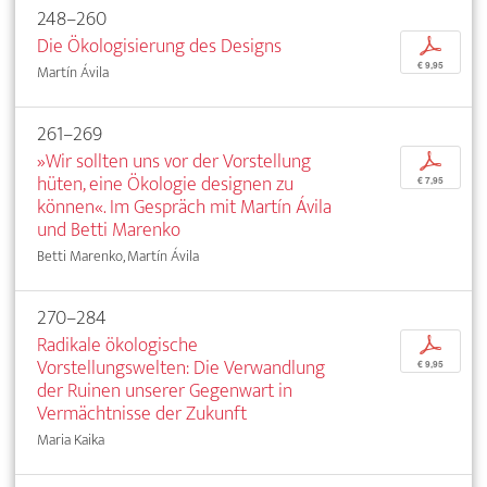
248–260
Die Ökologisierung des Designs
p
€ 9,95
Martín Ávila
261–269
»Wir sollten uns vor der Vorstellung
p
hüten, eine Ökologie designen zu
€ 7,95
können«. Im Gespräch mit Martín Ávila
und Betti Marenko
Betti Marenko, Martín Ávila
270–284
Radikale ökologische
p
Vorstellungswelten: Die Verwandlung
€ 9,95
der Ruinen unserer Gegenwart in
Vermächtnisse der Zukunft
Maria Kaika