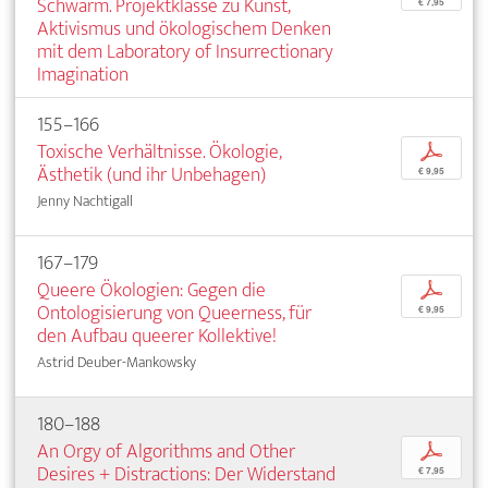
Schwarm. Projektklasse zu Kunst,
€ 7,95
Aktivismus und ökologischem Denken
mit dem Laboratory of Insurrectionary
Imagination
155–166
Toxische Verhältnisse. Ökologie,
p
Ästhetik (und ihr Unbehagen)
€ 9,95
Jenny Nachtigall
167–179
Queere Ökologien: Gegen die
p
Ontologisierung von Queerness, für
€ 9,95
den Aufbau queerer Kollektive!
Astrid Deuber-Mankowsky
180–188
An Orgy of Algorithms and Other
p
Desires + Distractions: Der Widerstand
€ 7,95