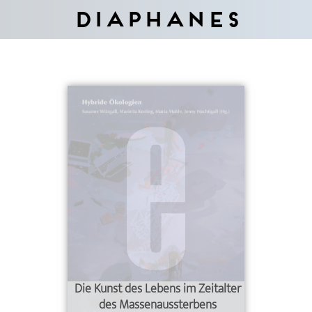
Diaphanes
Die Kunst des Lebens im Zeitalter
des Massenaussterbens