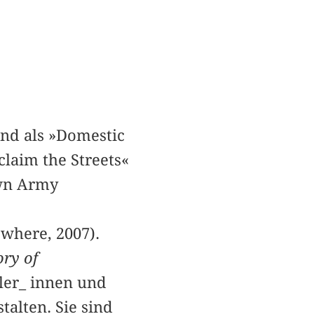
und als »Domestic
claim the Streets«
own Army
where, 2007).
ry of
ler_ innen und
alten. Sie sind