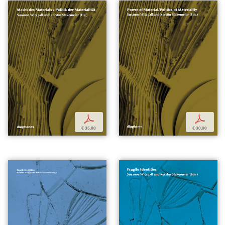
p
p
€ 35,00
€ 30,00