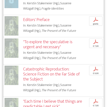
In: Kerstin Stakemeier (Hg.), Susanne
Witzgall (Hg.),
Fragile Identities
Editors' Preface
p
gratis
In: Kerstin Stakemeier (Hg.), Susanne
Witzgall (Hg.),
The Present of the Future
"To explore the speculative is
p
urgent and necessary"
€ 7,95
In: Kerstin Stakemeier (Hg.), Susanne
Witzgall (Hg.),
The Present of the Future
Catastrophic Reproduction:
p
Science Fiction on the Far Side of
€ 9,95
the Subject
In: Kerstin Stakemeier (Hg.), Susanne
Witzgall (Hg.),
The Present of the Future
"Each time I believe that things are
p
predictable I get sick"
€ 7,95