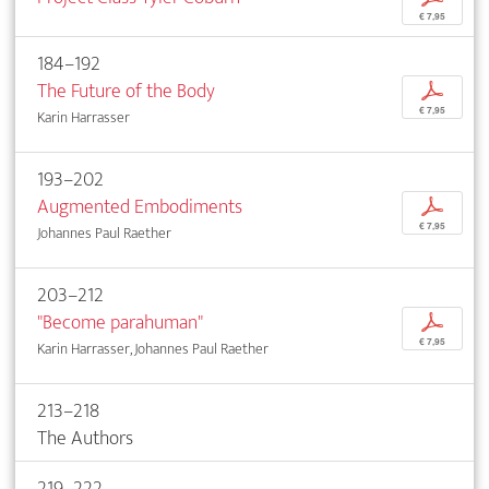
€ 7,95
184–192
The Future of the Body
p
€ 7,95
Karin Harrasser
193–202
Augmented Embodiments
p
€ 7,95
Johannes Paul Raether
203–212
"Become parahuman"
p
€ 7,95
Karin Harrasser, Johannes Paul Raether
213–218
The Authors
219–222