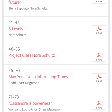
future"
€ 7,95
Elena Esposito, Nora Schultz
41–47
B-Levels
p
€ 7,95
Nora Schultz
48–55
Project Class Nora Schultz
p
€ 7,95
56–70
May You Live in Interesting Times
p
€ 9,95
Andri Snær Magnason
71–78
"Cassandra is powerless"
p
€ 7,95
Wolfgang Lucht, Andri Snær Magnason