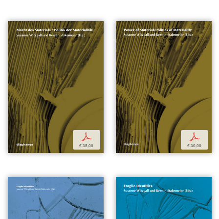
p
p
€ 35,00
€ 30,00