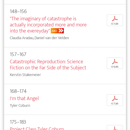
148–156
"The imaginary of catastrophe is
p
actually incorporated more and more
€ 7,95
into the evereyday"
ABO
Claudia Aradau, Daniel van der Velden
157–167
Catastrophic Reproduction: Science
p
Fiction on the Far Side of the Subject
€ 9,95
Kerstin Stakemeier
168–174
I'm that Angel
p
€ 7,95
Tyler Coburn
175–183
Project Class Tyler Coburn
p