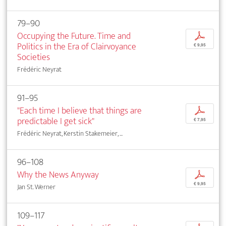
79–90
Occupying the Future. Time and
p
Politics in the Era of Clairvoyance
€ 9,95
Societies
Frédéric Neyrat
91–95
"Each time I believe that things are
p
predictable I get sick"
€ 7,95
Frédéric Neyrat, Kerstin Stakemeier, ...
96–108
Why the News Anyway
p
€ 9,95
Jan St. Werner
109–117