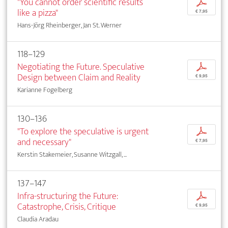
"You cannot order scientific results
p
like a pizza"
€ 7,95
Hans-Jörg Rheinberger, Jan St. Werner
118–129
Negotiating the Future. Speculative
p
Design between Claim and Reality
€ 9,95
Karianne Fogelberg
130–136
"To explore the speculative is urgent
p
and necessary"
€ 7,95
Kerstin Stakemeier, Susanne Witzgall, ...
137–147
Infra-structuring the Future:
p
Catastrophe, Crisis, Critique
€ 9,95
Claudia Aradau