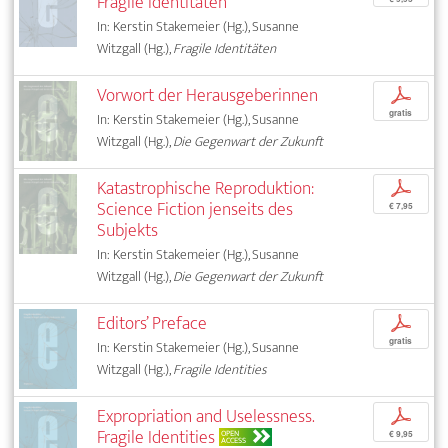
Fragile Identitäten
In: Kerstin Stakemeier (Hg.), Susanne
Witzgall (Hg.),
Fragile Identitäten
Vorwort der Herausgeberinnen
p
gratis
In: Kerstin Stakemeier (Hg.), Susanne
Witzgall (Hg.),
Die Gegenwart der Zukunft
Katastrophische Reproduktion:
p
Science Fiction jenseits des
€ 7,95
Subjekts
In: Kerstin Stakemeier (Hg.), Susanne
Witzgall (Hg.),
Die Gegenwart der Zukunft
Editors’ Preface
p
gratis
In: Kerstin Stakemeier (Hg.), Susanne
Witzgall (Hg.),
Fragile Identities
Expropriation and Uselessness.
p
Fragile Identities
OPEN
€ 9,95
ACCESS