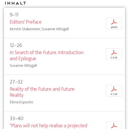
Inhalt
9–11
Editors' Preface
p
gratis
Kerstin Stakemeier, Susanne Witzgall
12–26
In Search of the Future. Introduction
p
and Epilogue
€ 9,95
Susanne Witzgall
27–32
Reality of the Future and Future
p
Reality
€ 7,95
Elena Esposito
33–40
"Plans will not help realise a projected
p