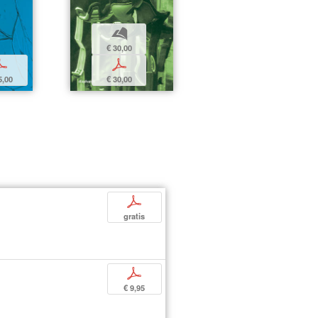
b
€ 30,00
p
p
5,00
€ 30,00
p
gratis
p
€ 9,95