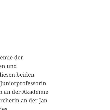
demie der
ten und
diesen beiden
 Juniorprofessorin
en an der Akademie
rcherin an der Jan
des