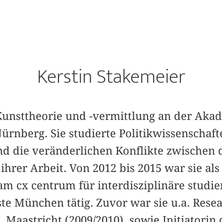
Kerstin Stakemeier
 Kunsttheorie und -vermittlung an der Aka
ürnberg. Sie studierte Politikwissenschaf
nd die veränderlichen Konflikte zwischen 
hrer Arbeit. Von 2012 bis 2015 war sie als
am cx centrum für interdisziplinäre studi
te München tätig. Zuvor war sie u.a. Resea
Maastricht (2009/2010), sowie Initiatorin 