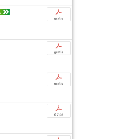
p
S
gratis
p
gratis
p
gratis
p
€ 7,95