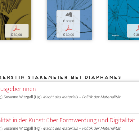
b
€ 30,00
p
p
€ 30,00
€ 30,00
€ 3
Kerstin Stakemeier bei DIAPHANES
ausgeberinnen
.), Susanne Witzgall (Hg.),
Macht des Materials – Politik der Materialität
alität in der Kunst: über Formwerdung und Digitalität
.), Susanne Witzgall (Hg.),
Macht des Materials – Politik der Materialität