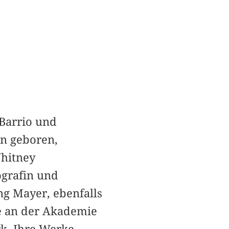
Barrio und
en geboren,
Whitney
ografin und
ng Mayer, ebenfalls
e an der Akademie
k. Ihre Werke