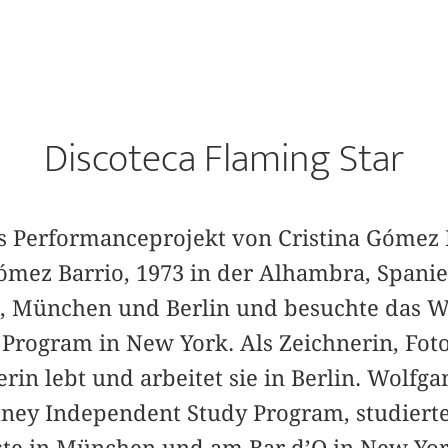
Discoteca Flaming Star
s Performanceprojekt von Cristina Gómez 
mez Barrio, 1973 in der Alhambra, Spani
d, München und Berlin und besuchte das 
Program in New York. Als Zeichnerin, Fot
in lebt und arbeitet sie in Berlin. Wolfga
ney Independent Study Program, studiert
te in München und am Bar d’O in New Yor