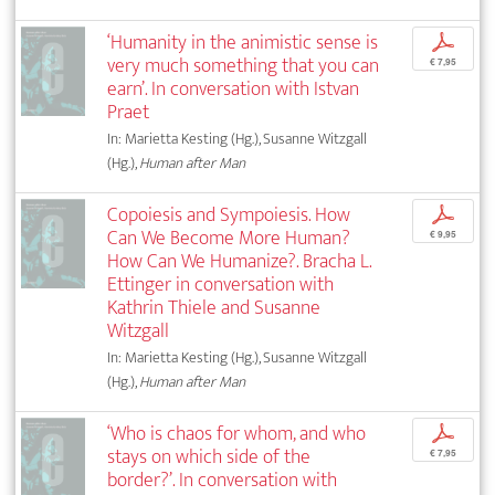
‘Humanity in the animistic sense is
p
very much something that you can
€ 7,95
earn’. In conversation with Istvan
Praet
In: Marietta Kesting (Hg.), Susanne Witzgall
(Hg.),
Human after Man
Copoiesis and Sympoiesis. How
p
Can We Become More Human?
€ 9,95
How Can We Humanize?. Bracha L.
Ettinger in conversation with
Kathrin Thiele and Susanne
Witzgall
In: Marietta Kesting (Hg.), Susanne Witzgall
(Hg.),
Human after Man
‘Who is chaos for whom, and who
p
stays on which side of the
€ 7,95
border?’. In conversation with