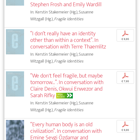
Stephen Frosh and Emily Wardill
In: Kerstin Stakemeier (Hg.), Susanne
Witzgall (Hg.),
Fragile Identities
“I don’t really have an identity
p
other than within a context”. In
€ 9,95
conversation with Terre Thaemlitz
In: Kerstin Stakemeier (Hg.), Susanne
Witzgall (Hg.),
Fragile Identities
“We don't feel fragile, but maybe
p
tomorrow...”. In conversation with
€ 7,95
Claire Denis, Okwui Enwezor and
Sarah Rifky
OPEN
ACCESS
In: Kerstin Stakemeier (Hg.), Susanne
Witzgall (Hg.),
Fragile Identities
“Every human body is an old
p
civilization”. In conversation with
€ 9,95
Emine Sevgi Özdamar and