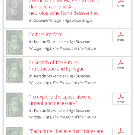
»Wenn wir über Magie sprechen,
p
denke ich an eine Art
€ 7,95
neurologische Nano-Besssenheit
In: Susanne Witzgall (Hg.),
Reale Magie
Editors' Preface
p
gratis
In: Kerstin Stakemeier (Hg.), Susanne
Witzgall (Hg.),
The Present of the Future
In Search of the Future.
p
Introduction and Epilogue
€ 9,95
In: Kerstin Stakemeier (Hg.), Susanne
Witzgall (Hg.),
The Present of the Future
"To explore the speculative is
p
urgent and necessary"
€ 7,95
In: Kerstin Stakemeier (Hg.), Susanne
Witzgall (Hg.),
The Present of the Future
"Each time I believe that things are
p