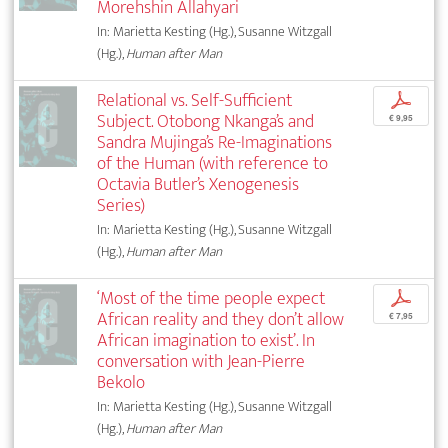
Morehshin Allahyari
In: Marietta Kesting (Hg.), Susanne Witzgall
(Hg.),
Human after Man
Relational vs. Self-Sufficient
p
Subject. Otobong Nkanga’s and
€ 9,95
Sandra Mujinga’s Re-Imaginations
of the Human (with reference to
Octavia Butler’s Xenogenesis
Series)
In: Marietta Kesting (Hg.), Susanne Witzgall
(Hg.),
Human after Man
‘Most of the time people expect
p
African reality and they don’t allow
€ 7,95
African imagination to exist’. In
conversation with Jean-Pierre
Bekolo
In: Marietta Kesting (Hg.), Susanne Witzgall
(Hg.),
Human after Man