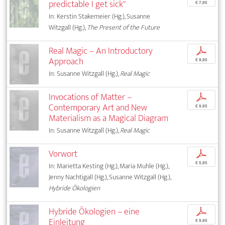
predictable I get sick"
€ 7,95
In: Kerstin Stakemeier (Hg.), Susanne
Witzgall (Hg.),
The Present of the Future
Real Magic – An Introductory
p
Approach
€ 9,95
In: Susanne Witzgall (Hg.),
Real Magic
Invocations of Matter –
p
Contemporary Art and New
€ 9,95
Materialism as a Magical Diagram
In: Susanne Witzgall (Hg.),
Real Magic
Vorwort
p
€ 5,95
In: Marietta Kesting (Hg.), Maria Muhle (Hg.),
Jenny Nachtigall (Hg.), Susanne Witzgall (Hg.),
Hybride Ökologien
Hybride Ökologien – eine
p
Einleitung
€ 9,95