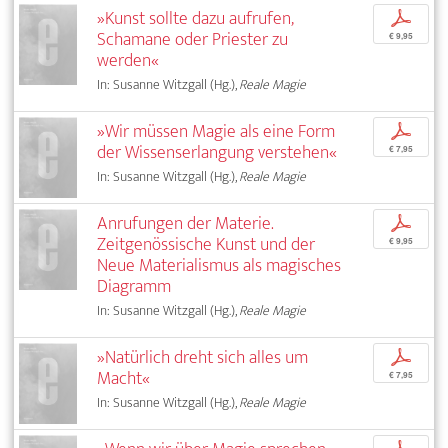
»Kunst sollte dazu aufrufen,
p
Schamane oder Priester zu
€ 9,95
werden«
In: Susanne Witzgall (Hg.),
Reale Magie
»Wir müssen Magie als eine Form
p
der Wissenserlangung verstehen«
€ 7,95
In: Susanne Witzgall (Hg.),
Reale Magie
Anrufungen der Materie.
p
Zeitgenössische Kunst und der
€ 9,95
Neue Materialismus als magisches
Diagramm
In: Susanne Witzgall (Hg.),
Reale Magie
»Natürlich dreht sich alles um
p
Macht«
€ 7,95
In: Susanne Witzgall (Hg.),
Reale Magie