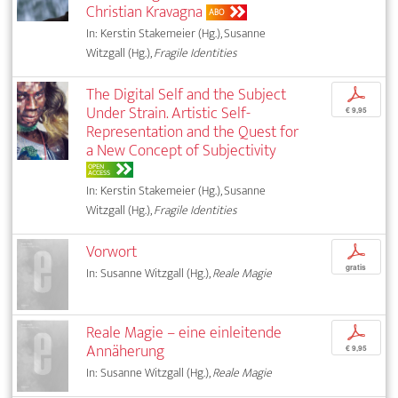
Christian Kravagna
ABO
In: Kerstin Stakemeier (Hg.), Susanne
Witzgall (Hg.),
Fragile Identities
The Digital Self and the Subject
p
Under Strain. Artistic Self-
€ 9,95
Representation and the Quest for
a New Concept of Subjectivity
OPEN
ACCESS
In: Kerstin Stakemeier (Hg.), Susanne
Witzgall (Hg.),
Fragile Identities
Vorwort
p
gratis
In: Susanne Witzgall (Hg.),
Reale Magie
Reale Magie – eine einleitende
p
Annäherung
€ 9,95
In: Susanne Witzgall (Hg.),
Reale Magie