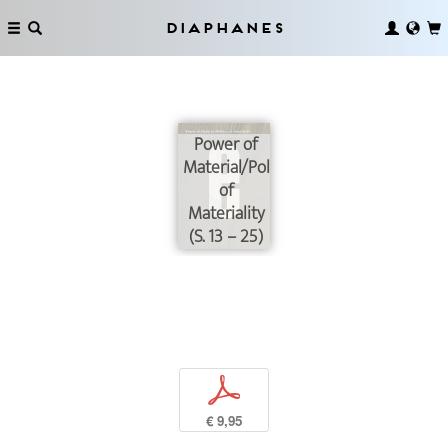
Diaphanes
Power of
Material/Politics
of
Materiality
(S. 13 – 25)
p
€ 9,95