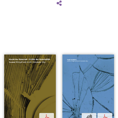
p
b
p