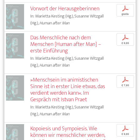
Vorwort der Herausgeberinnen
p
gratis
In: Marietta Kesting (Hg.), Susanne Witzgall
(Hg.),
Human after Man
Das Menschliche nach dem
p
Menschen [Human after Man] –
€ 9,95
erste Einführung
In: Marietta Kesting (Hg.), Susanne Witzgall
(Hg.),
Human after Man
»Menschsein im animistischen
p
Sinne ist in erster Linie etwas, das
€ 7,95
verdient werden kann«. Im
Gespräch mit Istvan Praet
In: Marietta Kesting (Hg.), Susanne Witzgall
(Hg.),
Human after Man
Kopoiesis und Sympoiesis. Wie
p
können wir menschlicher werden,
€ 9,95