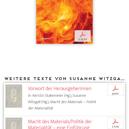
p
€ 30,00
Weitere Texte von Susanne Witzgall bei DIAPHANES
Vorwort der Herausgeberinnen
p
gratis
In: Kerstin Stakemeier (Hg.), Susanne
Witzgall (Hg.),
Macht des Materials – Politik
der Materialität
Macht des Materials/Politik der
p
Materialität – eine Einführung
€ 9,95