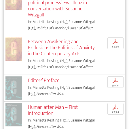
political process’. Eva Illouz in
conversation with Susanne
Witzgall
In: Marietta Kesting (Hg.), Susanne Witzgall
(Hg.),
Politics of Emotion/Power of Affect
Between Awakening and
p
Exclusion: The Politics of Anxiety
€ 9,95
in the Contemporary Arts
In: Marietta Kesting (Hg.), Susanne Witzgall
(Hg.),
Politics of Emotion/Power of Affect
Editors’ Preface
p
gratis
In: Marietta Kesting (Hg.), Susanne Witzgall
(Hg.),
Human after Man
Human after Man – First
p
Introduction
€ 7,95
In: Marietta Kesting (Hg.), Susanne Witzgall
(Hg.),
Human after Man