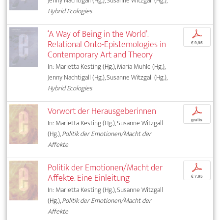
Jenny Nachtigall (Hg.), Susanne Witzgall (Hg.),
Hybrid Ecologies
‘A Way of Being in the World’.
p
Relational Onto-Epistemologies in
€ 9,95
Contemporary Art and Theory
In: Marietta Kesting (Hg.), Maria Muhle (Hg.),
Jenny Nachtigall (Hg.), Susanne Witzgall (Hg.),
Hybrid Ecologies
Vorwort der Herausgeberinnen
p
gratis
In: Marietta Kesting (Hg.), Susanne Witzgall
(Hg.),
Politik der Emotionen/Macht der
Affekte
Politik der Emotionen/Macht der
p
Affekte. Eine Einleitung
€ 7,95
In: Marietta Kesting (Hg.), Susanne Witzgall
(Hg.),
Politik der Emotionen/Macht der
Affekte