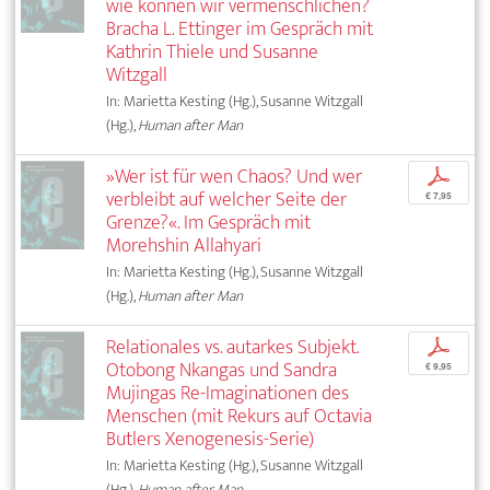
wie können wir vermenschlichen?
Bracha L. Ettinger im Gespräch mit
Kathrin Thiele und Susanne
Witzgall
In: Marietta Kesting (Hg.), Susanne Witzgall
(Hg.),
Human after Man
»Wer ist für wen Chaos? Und wer
p
verbleibt auf welcher Seite der
€ 7,95
Grenze?«. Im Gespräch mit
Morehshin Allahyari
In: Marietta Kesting (Hg.), Susanne Witzgall
(Hg.),
Human after Man
Relationales vs. autarkes Subjekt.
p
Otobong Nkangas und Sandra
€ 9,95
Mujingas Re-Imaginationen des
Menschen (mit Rekurs auf Octavia
Butlers Xenogenesis-Serie)
In: Marietta Kesting (Hg.), Susanne Witzgall
(Hg.),
Human after Man