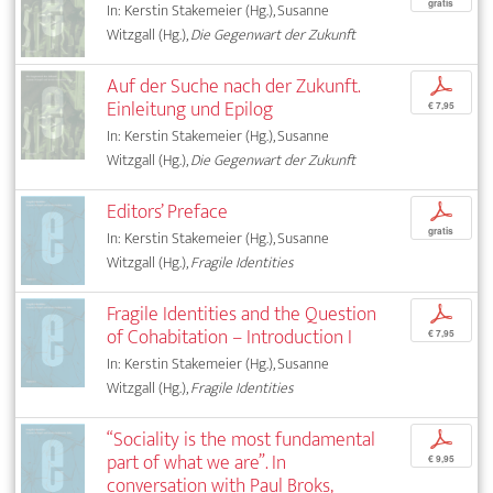
gratis
In: Kerstin Stakemeier (Hg.), Susanne
Witzgall (Hg.),
Die Gegenwart der Zukunft
Auf der Suche nach der Zukunft.
p
Einleitung und Epilog
€ 7,95
In: Kerstin Stakemeier (Hg.), Susanne
Witzgall (Hg.),
Die Gegenwart der Zukunft
Editors’ Preface
p
gratis
In: Kerstin Stakemeier (Hg.), Susanne
Witzgall (Hg.),
Fragile Identities
Fragile Identities and the Question
p
of Cohabitation – Introduction I
€ 7,95
In: Kerstin Stakemeier (Hg.), Susanne
Witzgall (Hg.),
Fragile Identities
“Sociality is the most fundamental
p
part of what we are”. In
€ 9,95
conversation with Paul Broks,