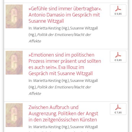
»Gefühle sind immer übertragbar«.
p
Antonio Damasio im Gespräch mit
€ 5,95
Susanne Witzgall
In: Marietta Kesting (Hg.), Susanne Witzgall
(Hg.),
Politik der Emotionen/Macht der
Affekte
»Emotionen sind im politischen
p
Prozess immer präsent und sollten
€ 5,95
es auch sein«. Eva Illouz im
Gespräch mit Susanne Witzgall
In: Marietta Kesting (Hg.), Susanne Witzgall
(Hg.),
Politik der Emotionen/Macht der
Affekte
Zwischen Aufbruch und
p
Ausgrenzung. Politiken der Angst
€ 7,95
in den zeitgenössischen Künsten
In: Marietta Kesting (Hg.), Susanne Witzgall