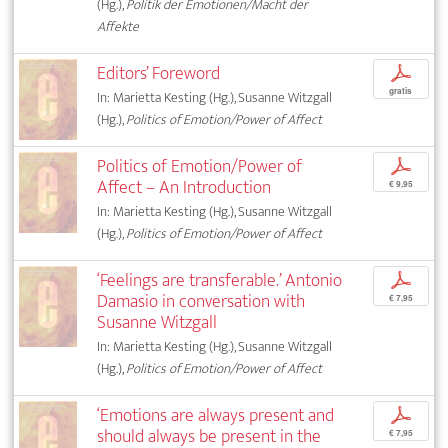
(Hg.),
Politik der Emotionen/Macht der
Affekte
Editors’ Foreword
p
gratis
In: Marietta Kesting (Hg.), Susanne Witzgall
(Hg.),
Politics of Emotion/Power of Affect
Politics of Emotion/Power of
p
Affect – An Introduction
€ 9,95
In: Marietta Kesting (Hg.), Susanne Witzgall
(Hg.),
Politics of Emotion/Power of Affect
‘Feelings are transferable.’ Antonio
p
Damasio in conversation with
€ 7,95
Susanne Witzgall
In: Marietta Kesting (Hg.), Susanne Witzgall
(Hg.),
Politics of Emotion/Power of Affect
‘Emotions are always present and
p
should always be present in the
€ 7,95