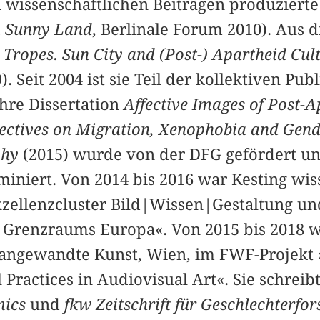
 wissenschaftlichen Beiträgen produzierte
m Sunny Land
, Berlinale Forum 2010). Aus d
 Tropes. Sun City and (Post-) Apartheid Cult
. Seit 2004 ist sie Teil der kollektiven Pub
Ihre Dissertation
Affective Images of Post-A
ctives on Migration, Xenophobia and Gende
phy
(2015) wurde von der DFG gefördert un
iniert. Von 2014 bis 2016 war Kesting wis
xzellenzcluster Bild|Wissen|Gestaltung und
s Grenzraums Europa«. Von 2015 bis 2018 w
̈r angewandte Kunst, Wien, im FWF-Projekt 
l Practices in Audiovisual Art«. Sie schreibt 
mics
und
fkw Zeitschrift für Geschlechterfo