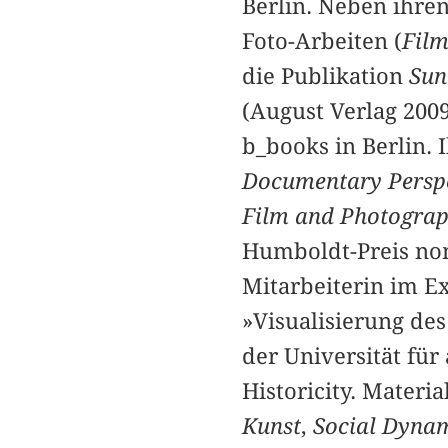
Berlin. Neben ihren
Foto-Arbeiten (
Fil
die Publikation
Sun
(August Verlag 2009)
b_books in Berlin. 
Documentary Perspe
Film and Photogra
Humboldt-Preis nom
Mitarbeiterin im E
»Visualisierung de
der Universität fu
Historicity. Materia
Kunst
,
Social Dyna