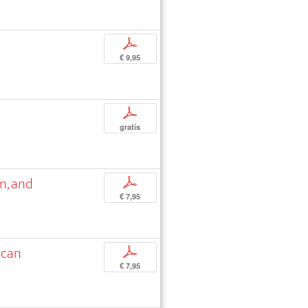
p
€ 9,95
p
gratis
m, and
p
€ 7,95
ican
p
€ 7,95