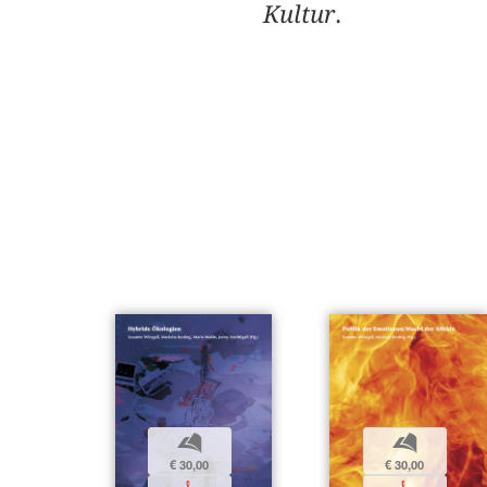
Kultur
.
b
b
€ 30,00
€ 30,00