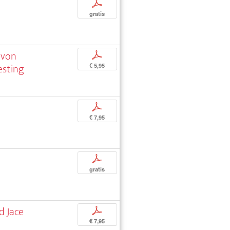
p
gratis
 von
p
esting
€ 5,95
p
€ 7,95
p
gratis
d Jace
p
€ 7,95