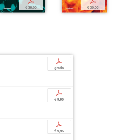
p
p
€ 30,00
€ 30,00
p
gratis
p
€ 9,95
p
€ 9,95