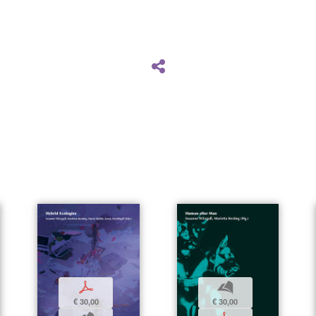
p
b
€ 30,00
€ 30,00