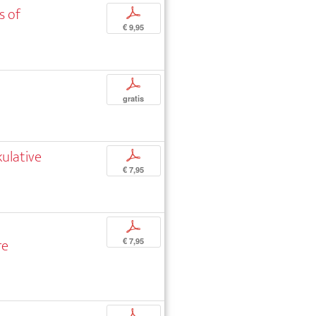
s of
p
€ 9,95
p
gratis
ulative
p
€ 7,95
n
p
re
€ 7,95
p