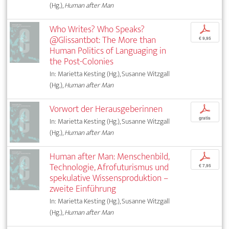
(Hg.),
Human after Man
Who Writes? Who Speaks?
p
@Glissantbot: The More than
€ 9,95
Human Politics of Languaging in
the Post-Colonies
In: Marietta Kesting (Hg.), Susanne Witzgall
(Hg.),
Human after Man
Vorwort der Herausgeberinnen
p
gratis
In: Marietta Kesting (Hg.), Susanne Witzgall
(Hg.),
Human after Man
Human after Man: Menschenbild,
p
Technologie, Afrofuturismus und
€ 7,95
spekulative Wissensproduktion –
zweite Einführung
In: Marietta Kesting (Hg.), Susanne Witzgall
(Hg.),
Human after Man