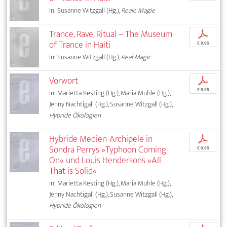
In: Susanne Witzgall (Hg.),
Reale Magie
Trance, Rave, Ritual – The Museum
p
of Trance in Haiti
€ 9,95
In: Susanne Witzgall (Hg.),
Real Magic
Vorwort
p
€ 5,95
In: Marietta Kesting (Hg.), Maria Muhle (Hg.),
Jenny Nachtigall (Hg.), Susanne Witzgall (Hg.),
Hybride Ökologien
Hybride Medien-Archipele in
p
Sondra Perrys »Typhoon Coming
€ 9,95
On« und Louis Hendersons »All
That is Solid«
In: Marietta Kesting (Hg.), Maria Muhle (Hg.),
Jenny Nachtigall (Hg.), Susanne Witzgall (Hg.),
Hybride Ökologien