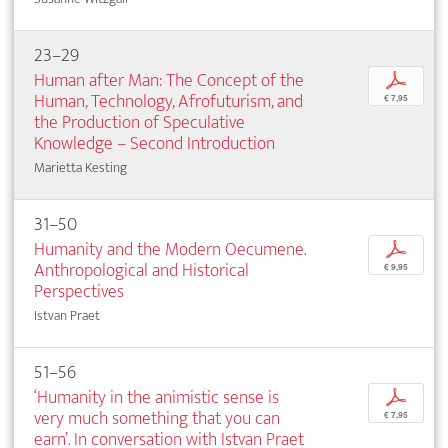
23–29
Human after Man: The Concept of the
p
Human, Technology, Afrofuturism, and
€ 7,95
the Production of Speculative
Knowledge – Second Introduction
Marietta Kesting
31–50
Humanity and the Modern Oecumene.
p
Anthropological and Historical
€ 9,95
Perspectives
Istvan Praet
51–56
‘Humanity in the animistic sense is
p
very much something that you can
€ 7,95
earn’. In conversation with Istvan Praet