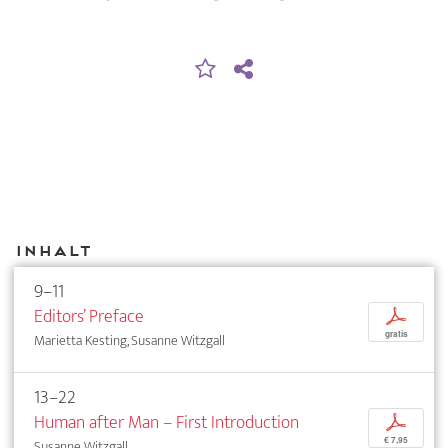
Inhalt
9–11
Editors’ Preface
p
gratis
Marietta Kesting, Susanne Witzgall
13–22
Human after Man – First Introduction
p
€ 7,95
Susanne Witzgall