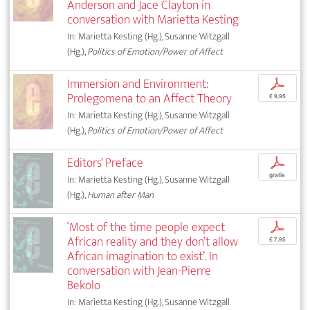
Anderson and Jace Clayton in
conversation with Marietta Kesting
In: Marietta Kesting (Hg.), Susanne Witzgall
(Hg.),
Politics of Emotion/Power of Affect
Immersion and Environment:
p
Prolegomena to an Affect Theory
€ 9,95
In: Marietta Kesting (Hg.), Susanne Witzgall
(Hg.),
Politics of Emotion/Power of Affect
Editors’ Preface
p
gratis
In: Marietta Kesting (Hg.), Susanne Witzgall
(Hg.),
Human after Man
‘Most of the time people expect
p
African reality and they don’t allow
€ 7,95
African imagination to exist’. In
conversation with Jean-Pierre
Bekolo
In: Marietta Kesting (Hg.), Susanne Witzgall