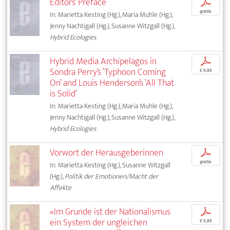
Editors’ Preface
p
gratis
In: Marietta Kesting (Hg.), Maria Muhle (Hg.),
Jenny Nachtigall (Hg.), Susanne Witzgall (Hg.),
Hybrid Ecologies
Hybrid Media Archipelagos in
p
Sondra Perry’s ‘Typhoon Coming
€ 9,95
On’ and Louis Henderson’s ‘All That
is Solid’
In: Marietta Kesting (Hg.), Maria Muhle (Hg.),
Jenny Nachtigall (Hg.), Susanne Witzgall (Hg.),
Hybrid Ecologies
Vorwort der Herausgeberinnen
p
gratis
In: Marietta Kesting (Hg.), Susanne Witzgall
(Hg.),
Politik der Emotionen/Macht der
Affekte
»Im Grunde ist der Nationalismus
p
ein System der ungleichen
€ 5,95