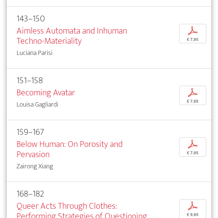
143–150
Aimless Automata and Inhuman
p
Techno-Materiality
€ 7,95
Luciana Parisi
151–158
Becoming Avatar
p
€ 7,95
Louisa Gagliardi
159–167
Below Human: On Porosity and
p
Pervasion
€ 7,95
Zairong Xiang
168–182
Queer Acts Through Clothes:
p
Performing Strategies of Questioning
€ 9,95