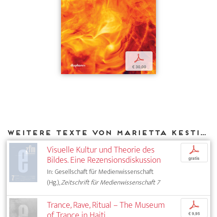
p
€ 30,00
Weitere Texte von Marietta Kesting bei DIAPHANES
Visuelle Kultur und Theorie des
p
Bildes. Eine Rezensionsdiskussion
gratis
In: Gesellschaft für Medienwissenschaft
(Hg.),
Zeitschrift für Medienwissenschaft 7
Trance, Rave, Ritual – The Museum
p
of Trance in Haiti
€ 9,95