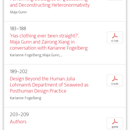
and Deconstructing Heteronormativity
Maja Gunn
183–188
‘Has clothing ever been straight?’.
p
Maja Gunn and Zairong Xiang in
€ 7,95
conversation with Karianne Fogelberg
Karianne Fogelberg, Maja Gunn, ...
189–202
Design Beyond the Human. Julia
p
Lohmann’s Department of Seaweed as
€ 9,95
Posthuman Design Practice
Karianne Fogelberg
203–209
Authors
p
gratis