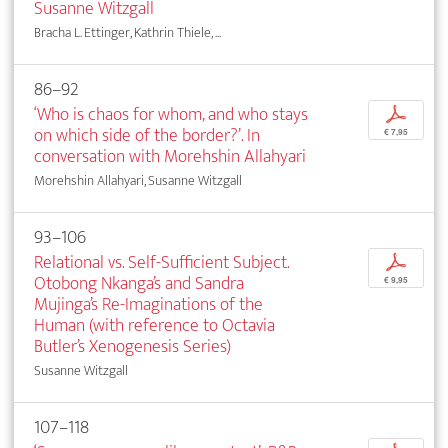
Susanne Witzgall
Bracha L. Ettinger, Kathrin Thiele, ...
86–92
‘Who is chaos for whom, and who stays
p
on which side of the border?’. In
€ 7,95
conversation with Morehshin Allahyari
Morehshin Allahyari, Susanne Witzgall
93–106
Relational vs. Self-Sufficient Subject.
p
Otobong Nkanga’s and Sandra
€ 9,95
Mujinga’s Re-Imaginations of the
Human (with reference to Octavia
Butler’s Xenogenesis Series)
Susanne Witzgall
107–118