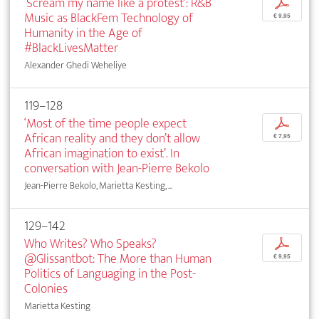
‘Scream my name like a protest’: R&B
p
Music as BlackFem Technology of
€ 9,95
Humanity in the Age of
#BlackLivesMatter
Alexander Ghedi Weheliye
119–128
‘Most of the time people expect
p
African reality and they don’t allow
€ 7,95
African imagination to exist’. In
conversation with Jean-Pierre Bekolo
Jean-Pierre Bekolo, Marietta Kesting, ...
129–142
Who Writes? Who Speaks?
p
@Glissantbot: The More than Human
€ 9,95
Politics of Languaging in the Post-
Colonies
Marietta Kesting