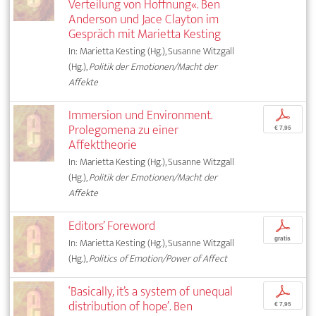
Verteilung von Hoffnung«. Ben
Anderson und Jace Clayton im
Gespräch mit Marietta Kesting
In: Marietta Kesting (Hg.), Susanne Witzgall
(Hg.),
Politik der Emotionen/Macht der
Affekte
Immersion und Environment.
p
Prolegomena zu einer
€ 7,95
Affekttheorie
In: Marietta Kesting (Hg.), Susanne Witzgall
(Hg.),
Politik der Emotionen/Macht der
Affekte
Editors’ Foreword
p
gratis
In: Marietta Kesting (Hg.), Susanne Witzgall
(Hg.),
Politics of Emotion/Power of Affect
‘Basically, it’s a system of unequal
p
distribution of hope’. Ben
€ 7,95