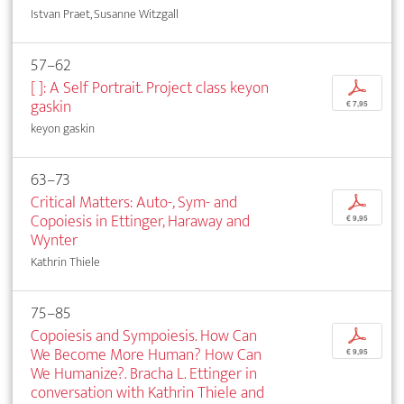
Istvan Praet, Susanne Witzgall
57–62
[ ]: A Self Portrait. Project class keyon
p
gaskin
€ 7,95
keyon gaskin
63–73
Critical Matters: Auto-, Sym- and
p
Copoiesis in Ettinger, Haraway and
€ 9,95
Wynter
Kathrin Thiele
75–85
Copoiesis and Sympoiesis. How Can
p
We Become More Human? How Can
€ 9,95
We Humanize?. Bracha L. Ettinger in
conversation with Kathrin Thiele and