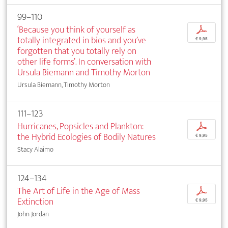
99–110
‘Because you think of yourself as
p
totally integrated in bios and you’ve
€ 9,95
forgotten that you totally rely on
other life forms’. In conversation with
Ursula Biemann and Timothy Morton
Ursula Biemann, Timothy Morton
111–123
Hurricanes, Popsicles and Plankton:
p
the Hybrid Ecologies of Bodily Natures
€ 9,95
Stacy Alaimo
124–134
The Art of Life in the Age of Mass
p
Extinction
€ 9,95
John Jordan