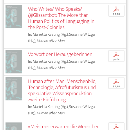
Who Writes? Who Speaks?
p
@Glissantbot: The More than
€ 9,95
Human Politics of Languaging in
the Post-Colonies
In: Marietta Kesting (Hg.), Susanne Witzgall
(Hg.),
Human after Man
Vorwort der Herausgeberinnen
p
gratis
In: Marietta Kesting (Hg.), Susanne Witzgall
(Hg.),
Human after Man
Human after Man: Menschenbild,
p
Technologie, Afrofuturismus und
€ 7,95
spekulative Wissensproduktion –
zweite Einführung
In: Marietta Kesting (Hg.), Susanne Witzgall
(Hg.),
Human after Man
»Meistens erwarten die Menschen
p