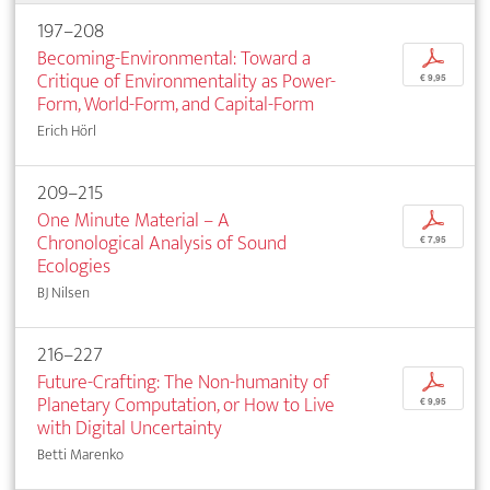
197–208
Becoming-Environmental: Toward a
p
Critique of Environmentality as Power-
€ 9,95
Form, World-Form, and Capital-Form
Erich Hörl
209–215
One Minute Material – A
p
Chronological Analysis of Sound
€ 7,95
Ecologies
BJ Nilsen
216–227
Future-Crafting: The Non-humanity of
p
Planetary Computation, or How to Live
€ 9,95
with Digital Uncertainty
Betti Marenko