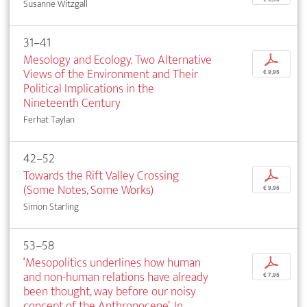
Susanne Witzgall
31–41
Mesology and Ecology. Two Alternative
p
Views of the Environment and Their
€ 9,95
Political Implications in the
Nineteenth Century
Ferhat Taylan
42–52
Towards the Rift Valley Crossing
p
(Some Notes, Some Works)
€ 9,95
Simon Starling
53–58
‘Mesopolitics underlines how human
p
and non-human relations have already
€ 7,95
been thought, way before our noisy
concept of the Anthropocene’. In