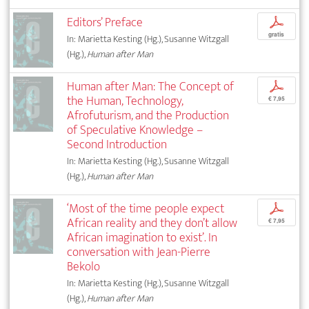
Editors’ Preface
p
gratis
In: Marietta Kesting (Hg.), Susanne Witzgall
(Hg.),
Human after Man
Human after Man: The Concept of
p
the Human, Technology,
€ 7,95
Afrofuturism, and the Production
of Speculative Knowledge –
Second Introduction
In: Marietta Kesting (Hg.), Susanne Witzgall
(Hg.),
Human after Man
‘Most of the time people expect
p
African reality and they don’t allow
€ 7,95
African imagination to exist’. In
conversation with Jean-Pierre
Bekolo
In: Marietta Kesting (Hg.), Susanne Witzgall
(Hg.),
Human after Man