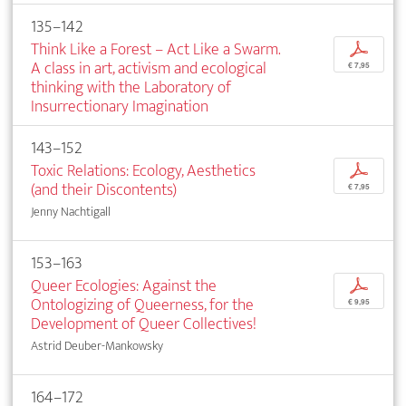
135–142
Think Like a Forest – Act Like a Swarm.
p
A class in art, activism and ecological
€ 7,95
thinking with the Laboratory of
Insurrectionary Imagination
143–152
Toxic Relations: Ecology, Aesthetics
p
(and their Discontents)
€ 7,95
Jenny Nachtigall
153–163
Queer Ecologies: Against the
p
Ontologizing of Queerness, for the
€ 9,95
Development of Queer Collectives!
Astrid Deuber-Mankowsky
164–172