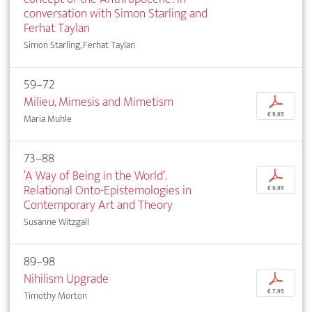
conversation with Simon Starling and
Ferhat Taylan
Simon Starling, Ferhat Taylan
59–72
Milieu, Mimesis and Mimetism
p
€ 9,95
Maria Muhle
73–88
‘A Way of Being in the World’.
p
Relational Onto-Epistemologies in
€ 9,95
Contemporary Art and Theory
Susanne Witzgall
89–98
Nihilism Upgrade
p
€ 7,95
Timothy Morton