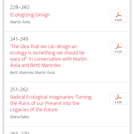
228–240
Ecologizing Design
p
€ 9,95
Martín Ávila
241–249
‘The idea that we can design an
p
ecology is something we should be
€ 7,95
wary of’. In conversation with Martín
Ávila and Betti Marenko
Betti Marenko, Martín Ávila
251–262
Radical Ecological Imaginaries: Turning
p
the Ruins of our Present into the
€ 9,95
Legacies of the Future
Maria Kaika
263–270