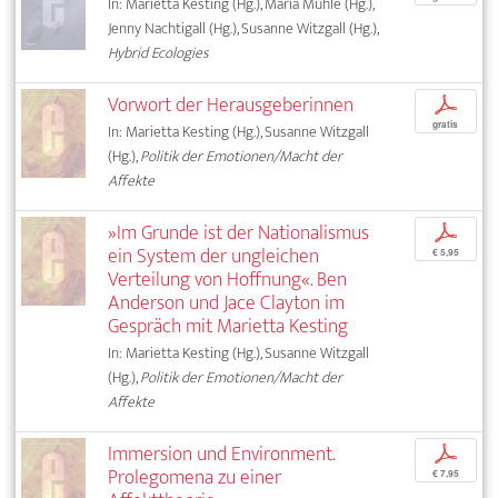
In: Marietta Kesting (Hg.), Maria Muhle (Hg.),
Jenny Nachtigall (Hg.), Susanne Witzgall (Hg.),
Hybrid Ecologies
Vorwort der Herausgeberinnen
p
gratis
In: Marietta Kesting (Hg.), Susanne Witzgall
(Hg.),
Politik der Emotionen/Macht der
Affekte
»Im Grunde ist der Nationalismus
p
ein System der ungleichen
€ 5,95
Verteilung von Hoffnung«. Ben
Anderson und Jace Clayton im
Gespräch mit Marietta Kesting
In: Marietta Kesting (Hg.), Susanne Witzgall
(Hg.),
Politik der Emotionen/Macht der
Affekte
Immersion und Environment.
p
Prolegomena zu einer
€ 7,95