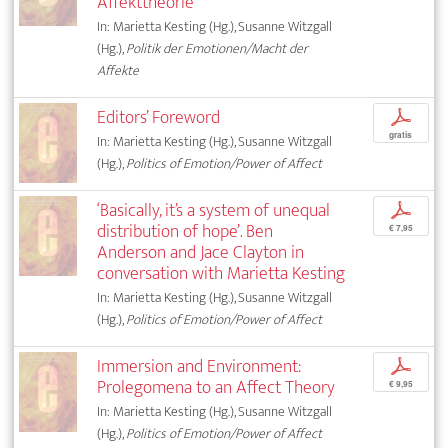
Affekttheorie
In: Marietta Kesting (Hg.), Susanne Witzgall
(Hg.),
Politik der Emotionen/Macht der
Affekte
Editors’ Foreword
p
gratis
In: Marietta Kesting (Hg.), Susanne Witzgall
(Hg.),
Politics of Emotion/Power of Affect
‘Basically, it’s a system of unequal
p
distribution of hope’. Ben
€ 7,95
Anderson and Jace Clayton in
conversation with Marietta Kesting
In: Marietta Kesting (Hg.), Susanne Witzgall
(Hg.),
Politics of Emotion/Power of Affect
Immersion and Environment:
p
Prolegomena to an Affect Theory
€ 9,95
In: Marietta Kesting (Hg.), Susanne Witzgall
(Hg.),
Politics of Emotion/Power of Affect