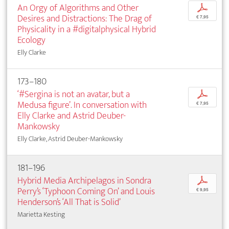
An Orgy of Algorithms and Other
p
Desires and Distractions: The Drag of
€ 7,95
Physicality in a #digitalphysical Hybrid
Ecology
Elly Clarke
173–180
‘#Sergina is not an avatar, but a
p
Medusa figure’. In conversation with
€ 7,95
Elly Clarke and Astrid Deuber-
Mankowsky
Elly Clarke, Astrid Deuber-Mankowsky
181–196
Hybrid Media Archipelagos in Sondra
p
Perry’s ‘Typhoon Coming On’ and Louis
€ 9,95
Henderson’s ‘All That is Solid’
Marietta Kesting