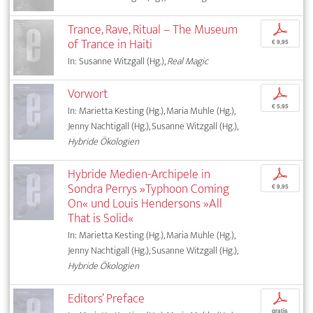
Trance, Rave, Ritual – The Museum
p
of Trance in Haiti
€ 9,95
In: Susanne Witzgall (Hg.),
Real Magic
Vorwort
p
€ 5,95
In: Marietta Kesting (Hg.), Maria Muhle (Hg.),
Jenny Nachtigall (Hg.), Susanne Witzgall (Hg.),
Hybride Ökologien
Hybride Medien-Archipele in
p
Sondra Perrys »Typhoon Coming
€ 9,95
On« und Louis Hendersons »All
That is Solid«
In: Marietta Kesting (Hg.), Maria Muhle (Hg.),
Jenny Nachtigall (Hg.), Susanne Witzgall (Hg.),
Hybride Ökologien
Editors’ Preface
p
gratis