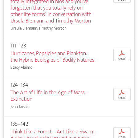
totally integrated in bios and you’ve
€ 9,95
forgotten that you totally rely on
other life forms’. In conversation with
Ursula Biemann and Timothy Morton
Ursula Biemann, Timothy Morton
111–123
Hurricanes, Popsicles and Plankton:
p
the Hybrid Ecologies of Bodily Natures
€ 9,95
Stacy Alaimo
124–134
The Art of Life in the Age of Mass
p
Extinction
€ 9,95
John Jordan
135–142
Think Like a Forest – Act Like a Swarm.
p
€ 7,95