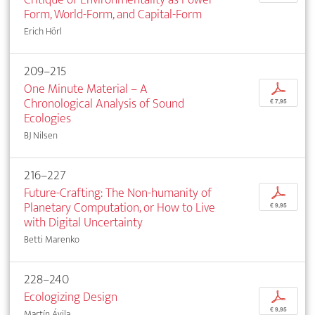
Form, World-Form, and Capital-Form
Erich Hörl
209–215
One Minute Material – A
p
Chronological Analysis of Sound
€ 7,95
Ecologies
BJ Nilsen
216–227
Future-Crafting: The Non-humanity of
p
Planetary Computation, or How to Live
€ 9,95
with Digital Uncertainty
Betti Marenko
228–240
Ecologizing Design
p
€ 9,95
Martín Ávila