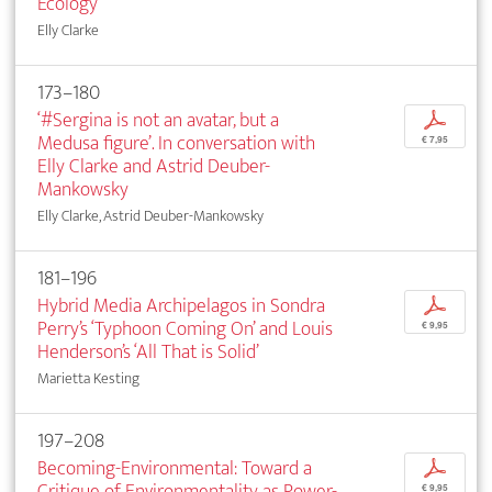
Ecology
Elly Clarke
173–180
‘#Sergina is not an avatar, but a
p
Medusa figure’. In conversation with
€ 7,95
Elly Clarke and Astrid Deuber-
Mankowsky
Elly Clarke, Astrid Deuber-Mankowsky
181–196
Hybrid Media Archipelagos in Sondra
p
Perry’s ‘Typhoon Coming On’ and Louis
€ 9,95
Henderson’s ‘All That is Solid’
Marietta Kesting
197–208
Becoming-Environmental: Toward a
p
Critique of Environmentality as Power-
€ 9,95