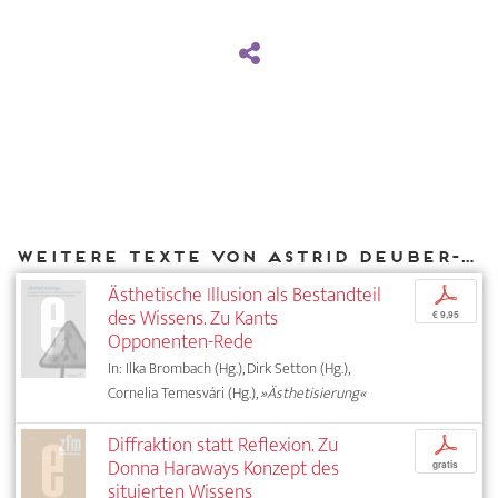
Weitere Texte von Astrid Deuber-Mankowsky bei DIAPHANES
Ästhetische Illusion als Bestandteil
p
des Wissens. Zu Kants
€ 9,95
Opponenten-Rede
In: Ilka Brombach (Hg.), Dirk Setton (Hg.),
Cornelia Temesvári (Hg.),
»Ästhetisierung«
Diffraktion statt Reflexion. Zu
p
Donna Haraways Konzept des
gratis
situierten Wissens