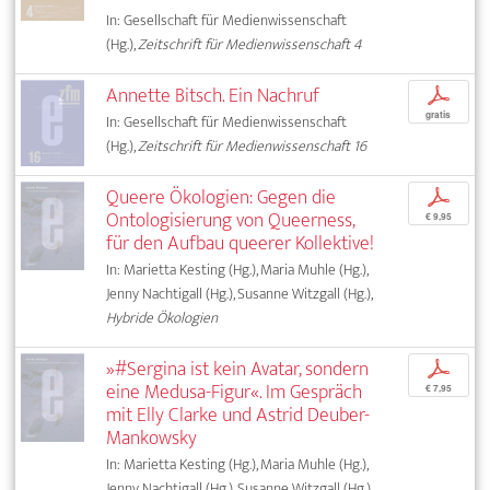
In: Gesellschaft für Medienwissenschaft
(Hg.),
Zeitschrift für Medienwissenschaft 4
Annette Bitsch. Ein Nachruf
p
gratis
In: Gesellschaft für Medienwissenschaft
(Hg.),
Zeitschrift für Medienwissenschaft 16
Queere Ökologien: Gegen die
p
Ontologisierung von Queerness,
€ 9,95
für den Aufbau queerer Kollektive!
In: Marietta Kesting (Hg.), Maria Muhle (Hg.),
Jenny Nachtigall (Hg.), Susanne Witzgall (Hg.),
Hybride Ökologien
»#Sergina ist kein Avatar, sondern
p
eine Medusa-Figur«. Im Gespräch
€ 7,95
mit Elly Clarke und Astrid Deuber-
Mankowsky
In: Marietta Kesting (Hg.), Maria Muhle (Hg.),
Jenny Nachtigall (Hg.), Susanne Witzgall (Hg.),