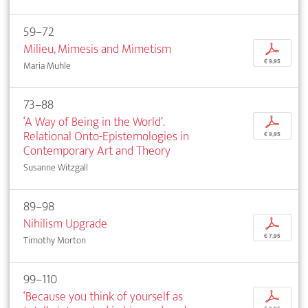
59–72
Milieu, Mimesis and Mimetism
p
€ 9,95
Maria Muhle
73–88
‘A Way of Being in the World’.
p
Relational Onto-Epistemologies in
€ 9,95
Contemporary Art and Theory
Susanne Witzgall
89–98
Nihilism Upgrade
p
€ 7,95
Timothy Morton
99–110
‘Because you think of yourself as
p