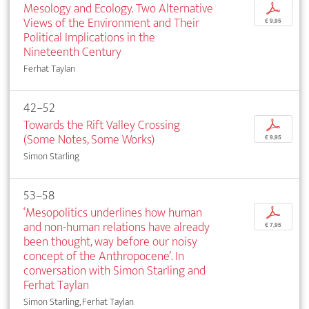
Mesology and Ecology. Two Alternative
p
Views of the Environment and Their
€ 9,95
Political Implications in the
Nineteenth Century
Ferhat Taylan
42–52
Towards the Rift Valley Crossing
p
(Some Notes, Some Works)
€ 9,95
Simon Starling
53–58
‘Mesopolitics underlines how human
p
and non-human relations have already
€ 7,95
been thought, way before our noisy
concept of the Anthropocene’. In
conversation with Simon Starling and
Ferhat Taylan
Simon Starling, Ferhat Taylan