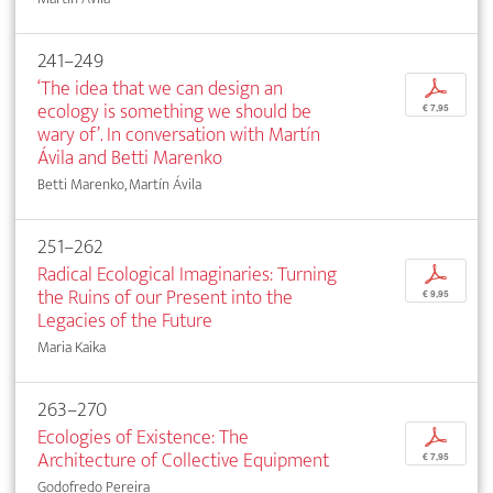
241–249
‘The idea that we can design an
p
ecology is something we should be
€ 7,95
wary of’. In conversation with Martín
Ávila and Betti Marenko
Betti Marenko, Martín Ávila
251–262
Radical Ecological Imaginaries: Turning
p
the Ruins of our Present into the
€ 9,95
Legacies of the Future
Maria Kaika
263–270
Ecologies of Existence: The
p
Architecture of Collective Equipment
€ 7,95
Godofredo Pereira