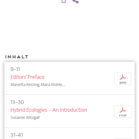
Inhalt
9–11
Editors’ Preface
p
gratis
Marietta Kesting, Maria Muhle, ...
13–30
Hybrid Ecologies – An Introduction
p
€ 9,95
Susanne Witzgall
31–41