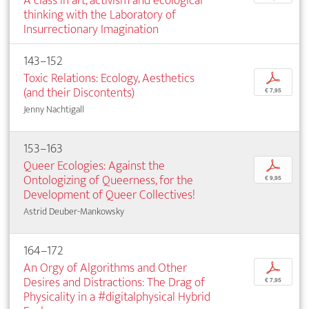
A class in art, activism and ecological
thinking with the Laboratory of
Insurrectionary Imagination
143–152
Toxic Relations: Ecology, Aesthetics
p
(and their Discontents)
€ 7,95
Jenny Nachtigall
153–163
Queer Ecologies: Against the
p
Ontologizing of Queerness, for the
€ 9,95
Development of Queer Collectives!
Astrid Deuber-Mankowsky
164–172
An Orgy of Algorithms and Other
p
Desires and Distractions: The Drag of
€ 7,95
Physicality in a #digitalphysical Hybrid