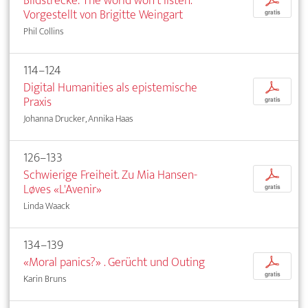
Bildstrecke: The world won't listen.
p
Vorgestellt von Brigitte Weingart
gratis
Phil Collins
114–124
Digital Humanities als epistemische
p
Praxis
gratis
Johanna Drucker, Annika Haas
126–133
Schwierige Freiheit. Zu Mia Hansen-
p
Løves «L'Avenir»
gratis
Linda Waack
134–139
«Moral panics?» . Gerücht und Outing
p
gratis
Karin Bruns