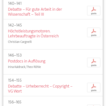
140–141
Debatte – Für gute Arbeit in der
p
Wissenschaft – Teil III
gratis
142–145
Höchstleistungsmotoren.
p
Lehrbeauftragte in Österreich
gratis
Christian Cargnelli
146–153
Postdocs in Auflösung
p
gratis
Irina Kaldrack, Theo Röhle
154–155
Debatte – Urheberrecht – Copyright –
p
VG Wort
gratis
156–165