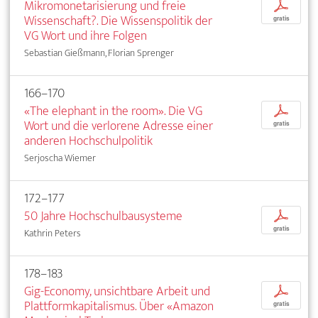
Mikromonetarisierung und freie
p
Wissenschaft?. Die Wissenspolitik der
gratis
VG Wort und ihre Folgen
Sebastian Gießmann, Florian Sprenger
166–170
«The elephant in the room». Die VG
p
Wort und die verlorene Adresse einer
gratis
anderen Hochschulpolitik
Serjoscha Wiemer
172–177
50 Jahre Hochschulbausysteme
p
gratis
Kathrin Peters
178–183
Gig-Economy, unsichtbare Arbeit und
p
Plattformkapitalismus. Über «Amazon
gratis