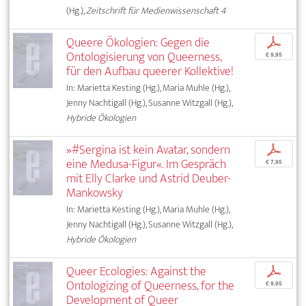
(Hg.),
Zeitschrift für Medienwissenschaft 4
Queere Ökologien: Gegen die
p
Ontologisierung von Queerness,
€ 9,95
für den Aufbau queerer Kollektive!
In: Marietta Kesting (Hg.), Maria Muhle (Hg.),
Jenny Nachtigall (Hg.), Susanne Witzgall (Hg.),
Hybride Ökologien
»#Sergina ist kein Avatar, sondern
p
eine Medusa-Figur«. Im Gespräch
€ 7,95
mit Elly Clarke und Astrid Deuber-
Mankowsky
In: Marietta Kesting (Hg.), Maria Muhle (Hg.),
Jenny Nachtigall (Hg.), Susanne Witzgall (Hg.),
Hybride Ökologien
Queer Ecologies: Against the
p
Ontologizing of Queerness, for the
€ 9,95
Development of Queer