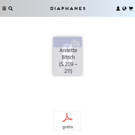
Diaphanes
Annette
Bitsch
(S. 209 –
211)
p
gratis