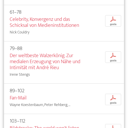
61–78
Celebrity, Konvergenz und das
p
Schicksal von Medieninstitutionen
gratis
Nick Couldry
79–88
Der weltbeste Walzerkönig. Zur
p
medialen Erzeugung von Nähe und
gratis
Intimität mit André Rieu
Irene Stengs
89–102
Fan-Mail
p
gratis
Wayne Koestenbaum, Peter Rehberg, ...
103–112