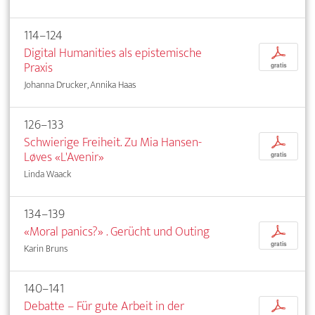
114–124
Digital Humanities als epistemische
p
Praxis
gratis
Johanna Drucker, Annika Haas
126–133
Schwierige Freiheit. Zu Mia Hansen-
p
Løves «L'Avenir»
gratis
Linda Waack
134–139
«Moral panics?» . Gerücht und Outing
p
gratis
Karin Bruns
140–141
Debatte – Für gute Arbeit in der
p