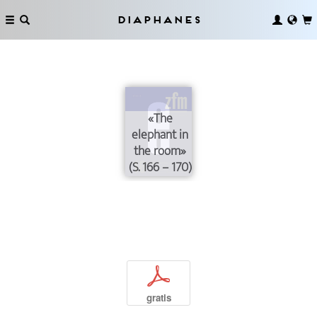
Diaphanes
«The
elephant in
the room»
(S. 166 – 170)
p
gratis