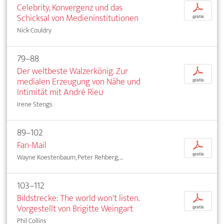
Celebrity, Konvergenz und das
p
Schicksal von Medieninstitutionen
gratis
Nick Couldry
79–88
Der weltbeste Walzerkönig. Zur
p
medialen Erzeugung von Nähe und
gratis
Intimität mit André Rieu
Irene Stengs
89–102
Fan-Mail
p
gratis
Wayne Koestenbaum, Peter Rehberg, ...
103–112
Bildstrecke: The world won't listen.
p
Vorgestellt von Brigitte Weingart
gratis
Phil Collins