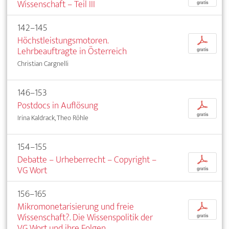
Wissenschaft – Teil III
gratis
142–145
Höchstleistungsmotoren.
p
Lehrbeauftragte in Österreich
gratis
Christian Cargnelli
146–153
Postdocs in Auflösung
p
gratis
Irina Kaldrack, Theo Röhle
154–155
Debatte – Urheberrecht – Copyright –
p
VG Wort
gratis
156–165
Mikromonetarisierung und freie
p
Wissenschaft?. Die Wissenspolitik der
gratis
VG Wort und ihre Folgen