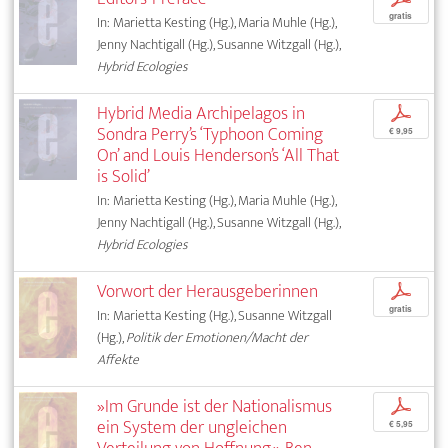
gratis
In: Marietta Kesting (Hg.), Maria Muhle (Hg.),
Jenny Nachtigall (Hg.), Susanne Witzgall (Hg.),
Hybrid Ecologies
Hybrid Media Archipelagos in
p
Sondra Perry’s ‘Typhoon Coming
€ 9,95
On’ and Louis Henderson’s ‘All That
is Solid’
In: Marietta Kesting (Hg.), Maria Muhle (Hg.),
Jenny Nachtigall (Hg.), Susanne Witzgall (Hg.),
Hybrid Ecologies
Vorwort der Herausgeberinnen
p
gratis
In: Marietta Kesting (Hg.), Susanne Witzgall
(Hg.),
Politik der Emotionen/Macht der
Affekte
»Im Grunde ist der Nationalismus
p
ein System der ungleichen
€ 5,95