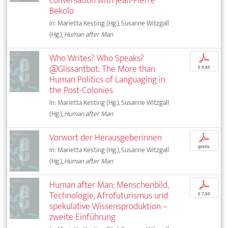
conversation with Jean-Pierre
Bekolo
In: Marietta Kesting (Hg.), Susanne Witzgall
(Hg.),
Human after Man
Who Writes? Who Speaks?
p
@Glissantbot: The More than
€ 9,95
Human Politics of Languaging in
the Post-Colonies
In: Marietta Kesting (Hg.), Susanne Witzgall
(Hg.),
Human after Man
Vorwort der Herausgeberinnen
p
gratis
In: Marietta Kesting (Hg.), Susanne Witzgall
(Hg.),
Human after Man
Human after Man: Menschenbild,
p
Technologie, Afrofuturismus und
€ 7,95
spekulative Wissensproduktion –
zweite Einführung