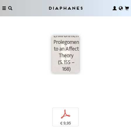
Diaphanes
Immersion
and
Environment:
Prolegomena
to an Affect
Theory
(S. 155 –
168)
p
€ 9,95