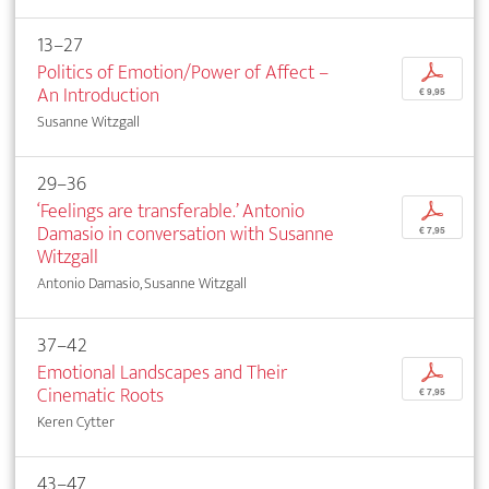
13–27
Politics of Emotion/Power of Affect –
p
An Introduction
€ 9,95
Susanne Witzgall
29–36
‘Feelings are transferable.’ Antonio
p
Damasio in conversation with Susanne
€ 7,95
Witzgall
Antonio Damasio, Susanne Witzgall
37–42
Emotional Landscapes and Their
p
Cinematic Roots
€ 7,95
Keren Cytter
43–47