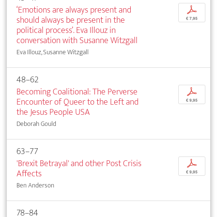
‘Emotions are always present and
p
should always be present in the
€ 7,95
political process’. Eva Illouz in
conversation with Susanne Witzgall
Eva Illouz, Susanne Witzgall
48–62
Becoming Coalitional: The Perverse
p
Encounter of Queer to the Left and
€ 9,95
the Jesus People USA
Deborah Gould
63–77
'Brexit Betrayal' and other Post Crisis
p
Affects
€ 9,95
Ben Anderson
78–84