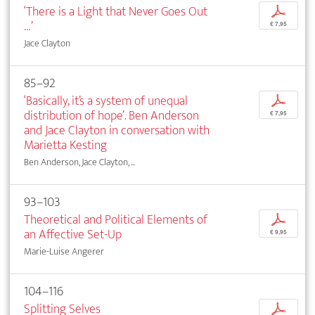
‘There is a Light that Never Goes Out
p
…’
€ 7,95
Jace Clayton
85–92
‘Basically, it’s a system of unequal
p
distribution of hope’. Ben Anderson
€ 7,95
and Jace Clayton in conversation with
Marietta Kesting
Ben Anderson, Jace Clayton, ...
93–103
Theoretical and Political Elements of
p
an Affective Set-Up
€ 9,95
Marie-Luise Angerer
104–116
Splitting Selves
p