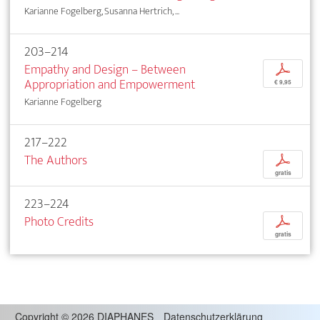
Karianne Fogelberg, Susanna Hertrich, ...
203–214
Empathy and Design – Between
p
Appropriation and Empowerment
€ 9,95
Karianne Fogelberg
217–222
The Authors
p
gratis
223–224
Photo Credits
p
gratis
Copyright
©
2026 DIAPHANES
Datenschutzerklärung