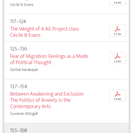
€ 9,95
Cécile B. Evans
117–124
The Weight of it All. Project class
p
Cécile B. Evans
€ 7,95
125–136
Fear of Migration: Feelings as a Mode
p
of Political Thought
€ 9,95
Serhat Karakayalı
137–154
Between Awakening and Exclusion:
p
The Politics of Anxiety in the
€ 9,95
Contemporary Arts
Susanne Witzgall
155–168