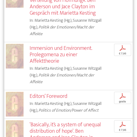
Verteilung von Hoffnung«. Ben
Anderson und Jace Clayton im
Gespräch mit Marietta Kesting
In: Marietta Kesting (Hg.), Susanne Witzgall
(Hg.),
Politik der Emotionen/Macht der
Affekte
Immersion und Environment.
p
Prolegomena zu einer
€ 7,95
Affekttheorie
In: Marietta Kesting (Hg.), Susanne Witzgall
(Hg.),
Politik der Emotionen/Macht der
Affekte
Editors’ Foreword
p
gratis
In: Marietta Kesting (Hg.), Susanne Witzgall
(Hg.),
Politics of Emotion/Power of Affect
‘Basically, it’s a system of unequal
p
distribution of hope’. Ben
€ 7,95