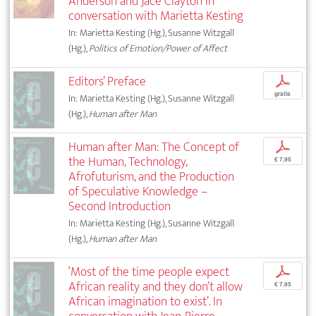
Anderson and Jace Clayton in
conversation with Marietta Kesting
In: Marietta Kesting (Hg.), Susanne Witzgall
(Hg.),
Politics of Emotion/Power of Affect
Editors’ Preface
p
gratis
In: Marietta Kesting (Hg.), Susanne Witzgall
(Hg.),
Human after Man
Human after Man: The Concept of
p
the Human, Technology,
€ 7,95
Afrofuturism, and the Production
of Speculative Knowledge –
Second Introduction
In: Marietta Kesting (Hg.), Susanne Witzgall
(Hg.),
Human after Man
‘Most of the time people expect
p
African reality and they don’t allow
€ 7,95
African imagination to exist’. In