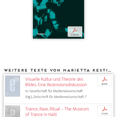
p
€ 30,00
Weitere Texte von Marietta Kesting bei DIAPHANES
Visuelle Kultur und Theorie des
p
Bildes. Eine Rezensionsdiskussion
gratis
In: Gesellschaft für Medienwissenschaft
(Hg.),
Zeitschrift für Medienwissenschaft 7
Trance, Rave, Ritual – The Museum
p
of Trance in Haiti
€ 9,95