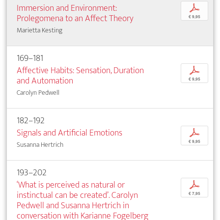
Immersion and Environment:
p
Prolegomena to an Affect Theory
€ 9,95
Marietta Kesting
169–181
Affective Habits: Sensation, Duration
p
and Automation
€ 9,95
Carolyn Pedwell
182–192
Signals and Artificial Emotions
p
€ 9,95
Susanna Hertrich
193–202
‘What is perceived as natural or
p
instinctual can be created’. Carolyn
€ 7,95
Pedwell and Susanna Hertrich in
conversation with Karianne Fogelberg