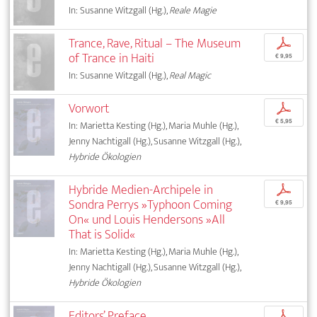
In: Susanne Witzgall (Hg.),
Reale Magie
Trance, Rave, Ritual – The Museum
p
of Trance in Haiti
€ 9,95
In: Susanne Witzgall (Hg.),
Real Magic
Vorwort
p
€ 5,95
In: Marietta Kesting (Hg.), Maria Muhle (Hg.),
Jenny Nachtigall (Hg.), Susanne Witzgall (Hg.),
Hybride Ökologien
Hybride Medien-Archipele in
p
Sondra Perrys »Typhoon Coming
€ 9,95
On« und Louis Hendersons »All
That is Solid«
In: Marietta Kesting (Hg.), Maria Muhle (Hg.),
Jenny Nachtigall (Hg.), Susanne Witzgall (Hg.),
Hybride Ökologien
Editors’ Preface
p