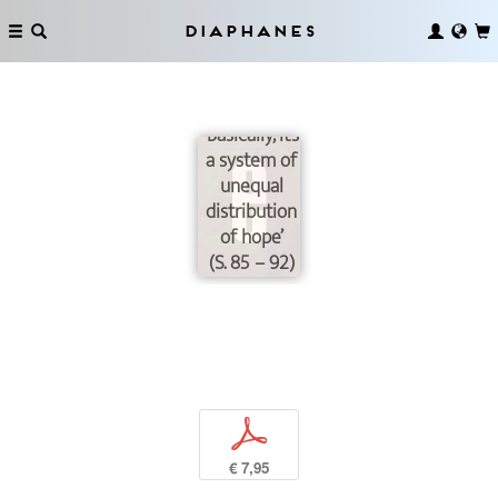
Diaphanes
‘Basically, it’s
a system of
unequal
distribution
of hope’
(S. 85 – 92)
p
€ 7,95