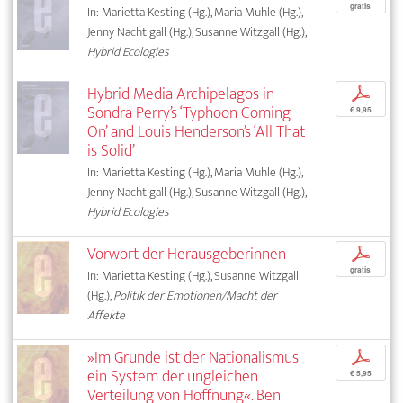
gratis
In: Marietta Kesting (Hg.), Maria Muhle (Hg.),
Jenny Nachtigall (Hg.), Susanne Witzgall (Hg.),
Hybrid Ecologies
Hybrid Media Archipelagos in
p
Sondra Perry’s ‘Typhoon Coming
€ 9,95
On’ and Louis Henderson’s ‘All That
is Solid’
In: Marietta Kesting (Hg.), Maria Muhle (Hg.),
Jenny Nachtigall (Hg.), Susanne Witzgall (Hg.),
Hybrid Ecologies
Vorwort der Herausgeberinnen
p
gratis
In: Marietta Kesting (Hg.), Susanne Witzgall
(Hg.),
Politik der Emotionen/Macht der
Affekte
»Im Grunde ist der Nationalismus
p
ein System der ungleichen
€ 5,95
Verteilung von Hoffnung«. Ben