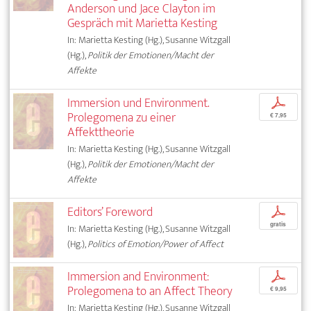
Anderson und Jace Clayton im
Gespräch mit Marietta Kesting
In: Marietta Kesting (Hg.), Susanne Witzgall
(Hg.),
Politik der Emotionen/Macht der
Affekte
Immersion und Environment.
p
Prolegomena zu einer
€ 7,95
Affekttheorie
In: Marietta Kesting (Hg.), Susanne Witzgall
(Hg.),
Politik der Emotionen/Macht der
Affekte
Editors’ Foreword
p
gratis
In: Marietta Kesting (Hg.), Susanne Witzgall
(Hg.),
Politics of Emotion/Power of Affect
Immersion and Environment:
p
Prolegomena to an Affect Theory
€ 9,95
In: Marietta Kesting (Hg.), Susanne Witzgall