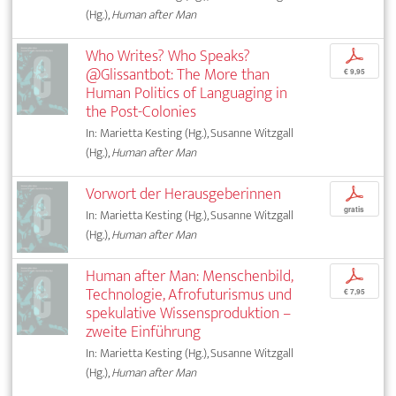
(Hg.),
Human after Man
Who Writes? Who Speaks?
p
@Glissantbot: The More than
€ 9,95
Human Politics of Languaging in
the Post-Colonies
In: Marietta Kesting (Hg.), Susanne Witzgall
(Hg.),
Human after Man
Vorwort der Herausgeberinnen
p
gratis
In: Marietta Kesting (Hg.), Susanne Witzgall
(Hg.),
Human after Man
Human after Man: Menschenbild,
p
Technologie, Afrofuturismus und
€ 7,95
spekulative Wissensproduktion –
zweite Einführung
In: Marietta Kesting (Hg.), Susanne Witzgall
(Hg.),
Human after Man