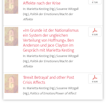
Affekte nach der Krise
€ 7,95
In: Marietta Kesting (Hg.), Susanne Witzgall
(Hg.),
Politik der Emotionen/Macht der
Affekte
»Im Grunde ist der Nationalismus
p
ein System der ungleichen
€ 5,95
Verteilung von Hoffnung«. Ben
Anderson und Jace Clayton im
Gespräch mit Marietta Kesting
In: Marietta Kesting (Hg.), Susanne Witzgall
(Hg.),
Politik der Emotionen/Macht der
Affekte
'Brexit Betrayal' and other Post
p
Crisis Affects
€ 9,95
In: Marietta Kesting (Hg.), Susanne Witzgall
(Hg.),
Politics of Emotion/Power of Affect