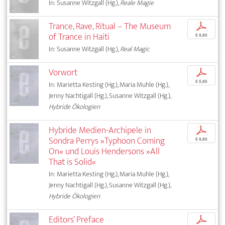
In: Susanne Witzgall (Hg.),
Reale Magie
Trance, Rave, Ritual – The Museum
p
of Trance in Haiti
€ 9,95
In: Susanne Witzgall (Hg.),
Real Magic
Vorwort
p
€ 5,95
In: Marietta Kesting (Hg.), Maria Muhle (Hg.),
Jenny Nachtigall (Hg.), Susanne Witzgall (Hg.),
Hybride Ökologien
Hybride Medien-Archipele in
p
Sondra Perrys »Typhoon Coming
€ 9,95
On« und Louis Hendersons »All
That is Solid«
In: Marietta Kesting (Hg.), Maria Muhle (Hg.),
Jenny Nachtigall (Hg.), Susanne Witzgall (Hg.),
Hybride Ökologien
Editors’ Preface
p