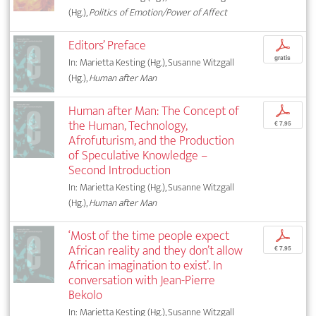
(Hg.),
Politics of Emotion/Power of Affect
Editors’ Preface
p
gratis
In: Marietta Kesting (Hg.), Susanne Witzgall
(Hg.),
Human after Man
Human after Man: The Concept of
p
the Human, Technology,
€ 7,95
Afrofuturism, and the Production
of Speculative Knowledge –
Second Introduction
In: Marietta Kesting (Hg.), Susanne Witzgall
(Hg.),
Human after Man
‘Most of the time people expect
p
African reality and they don’t allow
€ 7,95
African imagination to exist’. In
conversation with Jean-Pierre
Bekolo
In: Marietta Kesting (Hg.), Susanne Witzgall