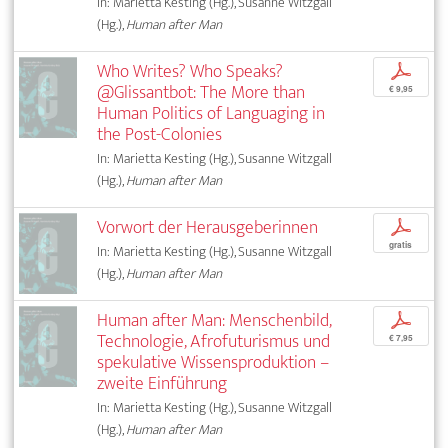
In: Marietta Kesting (Hg.), Susanne Witzgall
(Hg.),
Human after Man
Who Writes? Who Speaks?
p
@Glissantbot: The More than
€ 9,95
Human Politics of Languaging in
the Post-Colonies
In: Marietta Kesting (Hg.), Susanne Witzgall
(Hg.),
Human after Man
Vorwort der Herausgeberinnen
p
gratis
In: Marietta Kesting (Hg.), Susanne Witzgall
(Hg.),
Human after Man
Human after Man: Menschenbild,
p
Technologie, Afrofuturismus und
€ 7,95
spekulative Wissensproduktion –
zweite Einführung
In: Marietta Kesting (Hg.), Susanne Witzgall
(Hg.),
Human after Man