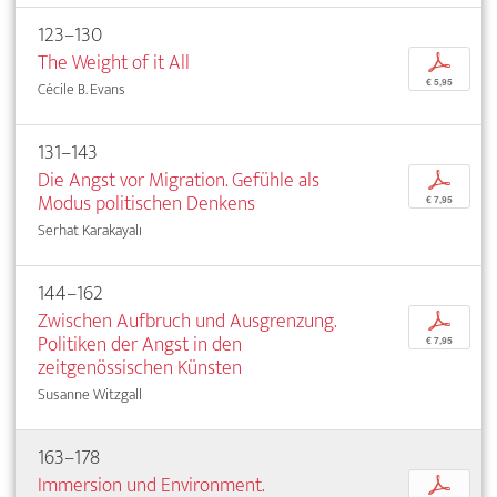
123–130
The Weight of it All
p
€ 5,95
Cécile B. Evans
131–143
Die Angst vor Migration. Gefühle als
p
Modus politischen Denkens
€ 7,95
Serhat Karakayalı
144–162
Zwischen Aufbruch und Ausgrenzung.
p
Politiken der Angst in den
€ 7,95
zeitgenössischen Künsten
Susanne Witzgall
163–178
Immersion und Environment.
p