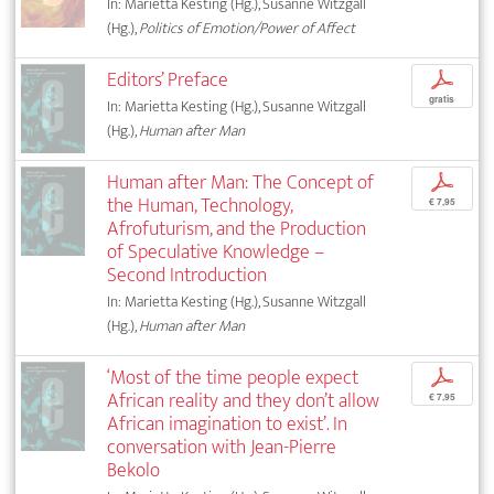
In: Marietta Kesting (Hg.), Susanne Witzgall
(Hg.),
Politics of Emotion/Power of Affect
Editors’ Preface
p
gratis
In: Marietta Kesting (Hg.), Susanne Witzgall
(Hg.),
Human after Man
Human after Man: The Concept of
p
the Human, Technology,
€ 7,95
Afrofuturism, and the Production
of Speculative Knowledge –
Second Introduction
In: Marietta Kesting (Hg.), Susanne Witzgall
(Hg.),
Human after Man
‘Most of the time people expect
p
African reality and they don’t allow
€ 7,95
African imagination to exist’. In
conversation with Jean-Pierre
Bekolo