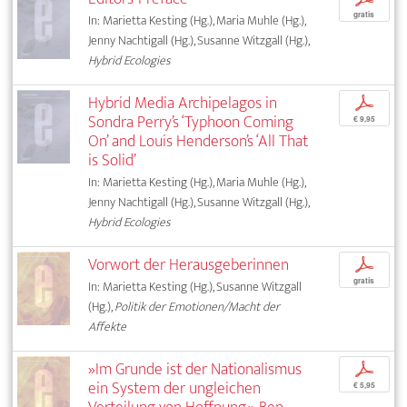
gratis
In: Marietta Kesting (Hg.), Maria Muhle (Hg.),
Jenny Nachtigall (Hg.), Susanne Witzgall (Hg.),
Hybrid Ecologies
Hybrid Media Archipelagos in
p
Sondra Perry’s ‘Typhoon Coming
€ 9,95
On’ and Louis Henderson’s ‘All That
is Solid’
In: Marietta Kesting (Hg.), Maria Muhle (Hg.),
Jenny Nachtigall (Hg.), Susanne Witzgall (Hg.),
Hybrid Ecologies
Vorwort der Herausgeberinnen
p
gratis
In: Marietta Kesting (Hg.), Susanne Witzgall
(Hg.),
Politik der Emotionen/Macht der
Affekte
»Im Grunde ist der Nationalismus
p
ein System der ungleichen
€ 5,95