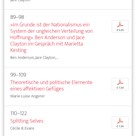
89–98
»Im Grunde ist der Nationalismus ein
p
System der ungleichen Verteilung von
€ 5,95
Hoffnung«. Ben Anderson und Jace
Clayton im Gespräch mit Marietta
Kesting
Ben Anderson, Jace Clayton, ...
99–109
Theoretische und politische Elemente
p
eines affektiven Gefüges
€ 7,95
Marie-Luise Angerer
110–122
Splitting Selves
p
€ 7,95
Cécile B. Evans