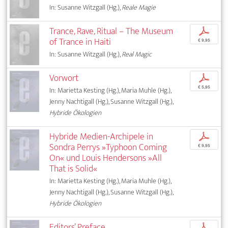
In: Susanne Witzgall (Hg.),
Reale Magie
Trance, Rave, Ritual – The Museum
p
of Trance in Haiti
€ 9,95
In: Susanne Witzgall (Hg.),
Real Magic
Vorwort
p
€ 5,95
In: Marietta Kesting (Hg.), Maria Muhle (Hg.),
Jenny Nachtigall (Hg.), Susanne Witzgall (Hg.),
Hybride Ökologien
Hybride Medien-Archipele in
p
Sondra Perrys »Typhoon Coming
€ 9,95
On« und Louis Hendersons »All
That is Solid«
In: Marietta Kesting (Hg.), Maria Muhle (Hg.),
Jenny Nachtigall (Hg.), Susanne Witzgall (Hg.),
Hybride Ökologien
Editors’ Preface
p