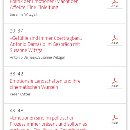
Politik der Emotionen/Macht der
p
Affekte. Eine Einleitung
€ 7,95
Susanne Witzgall
29–37
»Gefühle sind immer übertragbar«.
p
Antonio Damasio im Gespräch mit
€ 5,95
Susanne Witzgall
Antonio Damasio, Susanne Witzgall
38–42
Emotionale Landschaften und ihre
p
cinematischen Wurzeln
€ 5,95
Keren Cytter
43–48
»Emotionen sind im politischen
p
Prozess immer präsent und sollten es
€ 5,95