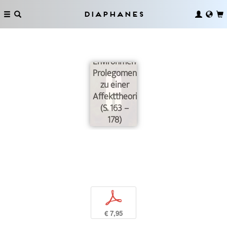
Diaphanes
Immersion
und
Environment.
Prolegomena
zu einer
Affekttheorie
(S. 163 –
178)
p
€ 7,95