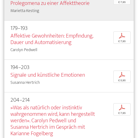
Prolegomena zu einer Affekttheorie
€ 7,95
Marietta Kesting
179–193
Affektive Gewohnheiten: Empfindung,
p
Dauer und Automatisierung
€ 7,95
Carolyn Pedwell
194–203
Signale und künstliche Emotionen
p
€ 5,95
Susanna Hertrich
204–214
»Was als natürlich oder instinktiv
p
wahrgenommen wird, kann hergestellt
€ 7,95
werden«. Carolyn Pedwell und
Susanna Hertrich im Gespräch mit
Karianne Fogelberg