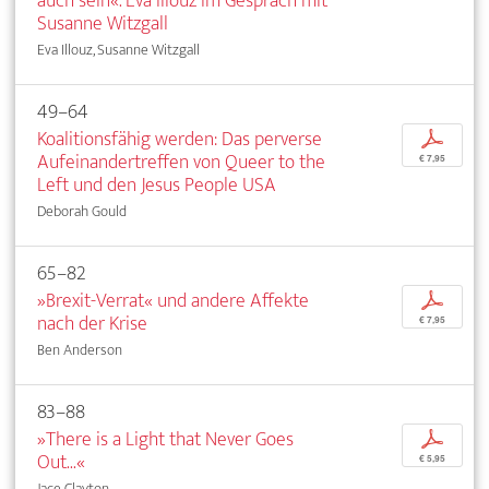
auch sein«. Eva Illouz im Gespräch mit
Susanne Witzgall
Eva Illouz, Susanne Witzgall
49–64
Koalitionsfähig werden: Das perverse
p
Aufeinandertreffen von Queer to the
€ 7,95
Left und den Jesus People USA
Deborah Gould
65–82
»Brexit-Verrat« und andere Affekte
p
nach der Krise
€ 7,95
Ben Anderson
83–88
»There is a Light that Never Goes
p
Out...«
€ 5,95
Jace Clayton