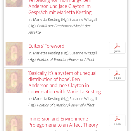
Verteilung von Hoffnung«. Ben
Anderson und Jace Clayton im
Gespräch mit Marietta Kesting
In: Marietta Kesting (Hg.), Susanne Witzgall
(Hg.),
Politik der Emotionen/Macht der
Affekte
Editors’ Foreword
p
gratis
In: Marietta Kesting (Hg.), Susanne Witzgall
(Hg.),
Politics of Emotion/Power of Affect
‘Basically, it’s a system of unequal
p
distribution of hope’. Ben
€ 7,95
Anderson and Jace Clayton in
conversation with Marietta Kesting
In: Marietta Kesting (Hg.), Susanne Witzgall
(Hg.),
Politics of Emotion/Power of Affect
Immersion and Environment:
p
Prolegomena to an Affect Theory
€ 9,95